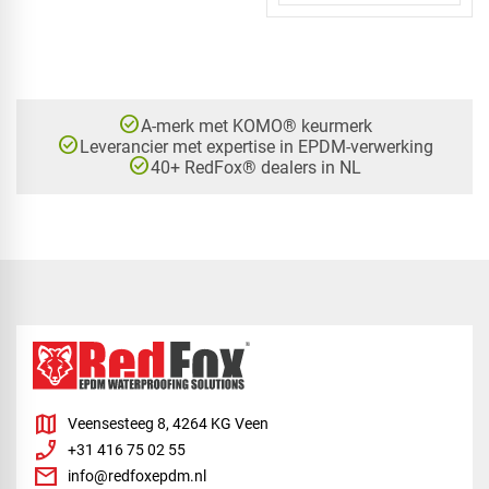
check_circle
A-merk met KOMO® keurmerk
check_circle
Leverancier met expertise in EPDM-verwerking
check_circle
40+ RedFox® dealers in NL
map
Veensesteeg 8, 4264 KG Veen
phone_enabled
+31 416 75 02 55
mail
info@redfoxepdm.nl