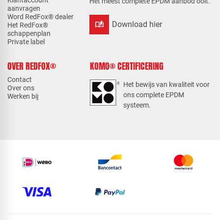
Klantaccount
Het meest complete EPDM aanbod ooit.
aanvragen
Word RedFox® dealer
auto_stories
Download hier
Het RedFox®
schappenplan
Private label
OVER REDFOX®
KOMO® CERTIFICERING
Contact
Het bewijs van kwaliteit voor
Over ons
ons complete EPDM
Werken bij
systeem.