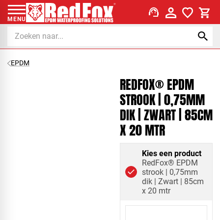
support_agent
MENU
EPDM
REDFOX® EPDM
STROOK | 0,75MM
DIK | ZWART | 85CM
X 20 MTR
Kies een product
RedFox® EPDM
strook | 0,75mm
dik | Zwart | 85cm
x 20 mtr