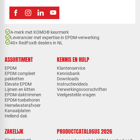
check_circle
A-merk met KOMO® keurmerk
check_circle
Leverancier met expertise in EPDM-verwerking
check_circle
40+ RedFox® dealers in NL
ASSORTIMENT
KENNIS EN HULP
EPDM
Klantenservice
EPDM compleet
Kennisbank
pakketten
Downloads
Elevate EPDM
Instructievideo's
Lijmen en kitten
Verwerkingsvoorschriften
EPDM-daktrimmen
Veelgestelde vragen
EPDM-toebehoren
Hemelwaterafvoer
Kanaalplaten
Hellend dak
ZAKELIJK
PRODUCTCATALOGUS 2026