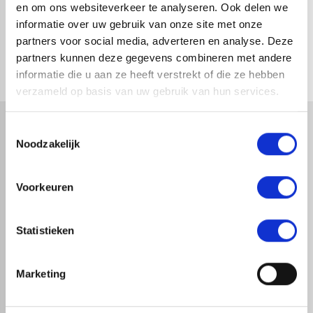
en om ons websiteverkeer te analyseren. Ook delen we
informatie over uw gebruik van onze site met onze
forum
OVERIGE VRAGEN
partners voor social media, adverteren en analyse. Deze
partners kunnen deze gegevens combineren met andere
informatie die u aan ze heeft verstrekt of die ze hebben
verzameld op basis van uw gebruik van hun services.
Toestemmingsselectie
Noodzakelijk
Voorkeuren
map
Veensesteeg 8, 4264 KG Veen
phone_enabled
+31 416 75 02 55
Statistieken
mail
info@redfoxepdm.nl
Marketing