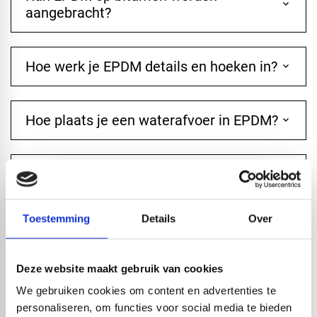
keyboard_arrow_down
aangebracht?
Hoe werk je EPDM details en hoeken in?
keyboard_arrow_down
Hoe plaats je een waterafvoer in EPDM?
keyboard_arrow_down
Hoe worden EPDM-naadverbindingen
keyboard_arrow_down
gemaakt?
Toestemming
Details
Over
forum
EPDM DAKBEDEKKING
Deze website maakt gebruik van cookies
forum
VERWERKING VAN EPDM
We gebruiken cookies om content en advertenties te
personaliseren, om functies voor social media te bieden
forum
ONDERGRONDEN EN BOUWTECHNIEK