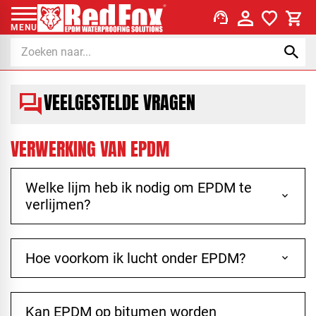
support_agent
MENU
VEELGESTELDE VRAGEN
forum
VERWERKING VAN EPDM
Welke lijm heb ik nodig om EPDM te
keyboard_arrow_down
verlijmen?
Hoe voorkom ik lucht onder EPDM?
keyboard_arrow_down
Kan EPDM op bitumen worden