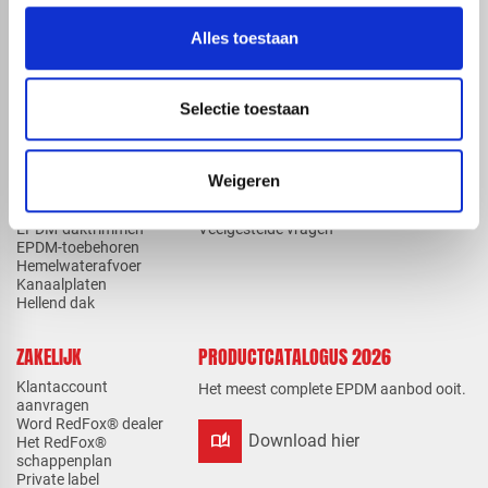
check_circle
A-merk met KOMO® keurmerk
check_circle
Leverancier met expertise in EPDM-verwerking
Alles toestaan
check_circle
40+ RedFox® dealers in NL
ASSORTIMENT
KENNIS EN HULP
Selectie toestaan
EPDM
Klantenservice
EPDM compleet
Kennisbank
pakketten
Downloads
Weigeren
Elevate EPDM
Instructievideo's
Lijmen en kitten
Verwerkingsvoorschriften
EPDM-daktrimmen
Veelgestelde vragen
EPDM-toebehoren
Hemelwaterafvoer
Kanaalplaten
Hellend dak
ZAKELIJK
PRODUCTCATALOGUS 2026
Klantaccount
Het meest complete EPDM aanbod ooit.
aanvragen
Word RedFox® dealer
auto_stories
Download hier
Het RedFox®
schappenplan
Private label