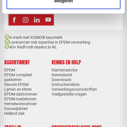
Weigeren
mail
info@redfoxepdm.nl
check_circle
A-merk met KOMO® keurmerk
check_circle
Leverancier met expertise in EPDM-verwerking
check_circle
40+ RedFox® dealers in NL
ASSORTIMENT
KENNIS EN HULP
EPDM
Klantenservice
EPDM compleet
Kennisbank
pakketten
Downloads
Elevate EPDM
Instructievideo's
Lijmen en kitten
Verwerkingsvoorschriften
EPDM-daktrimmen
Veelgestelde vragen
EPDM-toebehoren
Hemelwaterafvoer
Kanaalplaten
Hellend dak