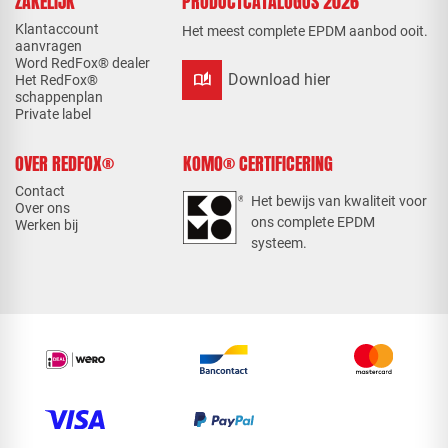
ZAKELIJK
PRODUCTCATALOGUS 2026
Klantaccount
Het meest complete EPDM aanbod ooit.
aanvragen
Word RedFox® dealer
auto_stories
Download hier
Het RedFox®
schappenplan
Private label
OVER REDFOX®
KOMO® CERTIFICERING
Contact
Het bewijs van kwaliteit voor
Over ons
ons complete EPDM
Werken bij
systeem.