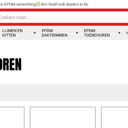
check_circle
e in EPDM-verwerking
40+ RedFox® dealers in NL
LIJMEN EN
EPDM-
EPDM-
KITTEN
DAKTRIMMEN
TOEBEHOREN
OREN