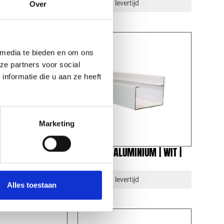
rtijd
1-4 dagen levertijd
Over
 media te bieden en om ons
ze partners voor social
nformatie die u aan ze heeft
Marketing
MINIUM | WIT |
BAKGOOT ALUMINIUM | WIT |
5M
rtijd
1-4 dagen levertijd
Alles toestaan