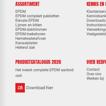
ASSORTIMENT
KENNIS EN
EPDM
Klantenserv
EPDM compleet pakketten
Kennisban
Elevate EPDM
Downloads
Lijmen en kitten
Instructievi
EPDM-daktrimmen
Verwerking
EPDM-toebehoren
Veelgesteld
Hemelwaterafvoer
Kanaalplaten
Hellend dak
PRODUCTCATALOGUS 2026
OVER RED
Contact
Het meest complete EPDM aanbod
Over ons
ooit.
Werken bij
auto_stories
Download hier