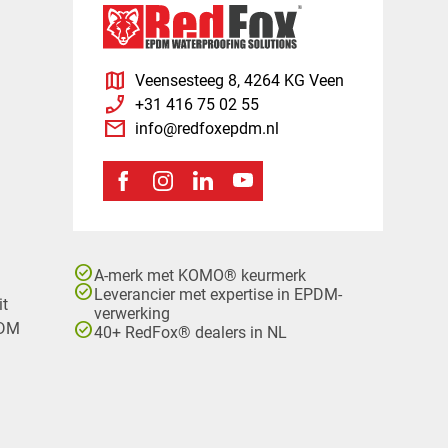
map
Veensesteeg 8, 4264 KG Veen
phone_enabled
+31 416 75 02 55
mail
info@redfoxepdm.nl
check_circle
A-merk met KOMO® keurmerk
check_circle
Leverancier met expertise in EPDM-
it
verwerking
check_circle
PDM
40+ RedFox® dealers in NL