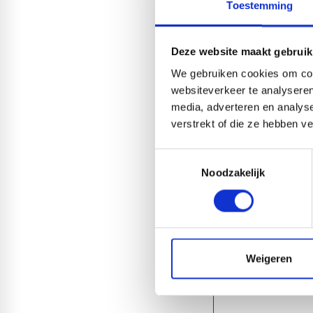
1-4 dagen levertijd
Toestemming
Deze website maakt gebruik
We gebruiken cookies om cont
websiteverkeer te analyseren
media, adverteren en analys
verstrekt of die ze hebben v
Toestemmingsselectie
Noodzakelijk
KLIKLIJST PVC | 2,
1-4 dagen levertijd
Weigeren