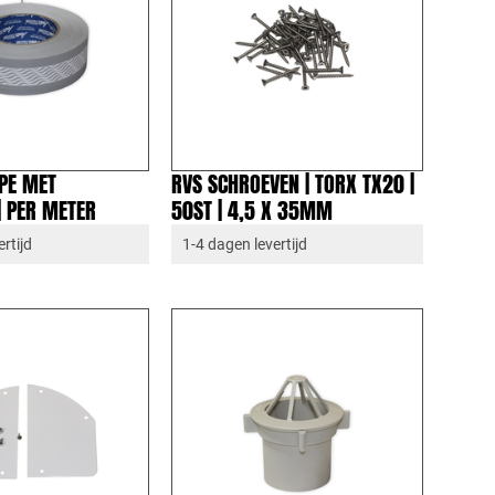
PE MET
RVS SCHROEVEN | TORX TX20 |
| PER METER
50ST | 4,5 X 35MM
rtijd
1-4 dagen levertijd