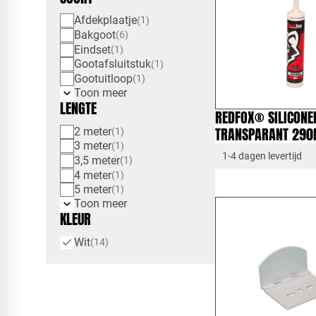
Afdekplaatje
1
Bakgoot
6
Eindset
1
Gootafsluitstuk
1
Gootuitloop
1
Toon meer
LENGTE
REDFOX® SILICONEN
TRANSPARANT 290
2 meter
1
3 meter
1
1-4 dagen levertijd
3,5 meter
1
4 meter
1
5 meter
1
Toon meer
KLEUR
Wit
14