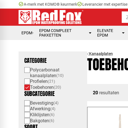
check_circle
check_circle
A-merk met KOMO® keurmerk
Leverancier met expertis
EPDM COMPLEET
ELEVATE
EPDM
PAKKETTEN
EPDM
Kanaalplaten
TOEBEH
CATEGORIE
Polycarbonaat
kanaalplaten
10
Profielen
21
Toebehoren
20
SUBCATEGORIE
20
resultaten
Bevestiging
4
Afwerking
4
Kliklijsten
6
Bakgoten
6
SOORT