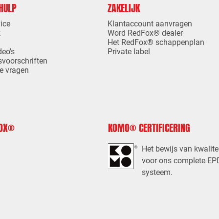
 HULP
ZAKELIJK
ice
Klantaccount aanvragen
k
Word RedFox® dealer
Het RedFox® schappenplan
deo's
Private label
svoorschriften
e vragen
FOX®
KOMO® CERTIFICERING
Het bewijs van kwalite
voor ons complete E
systeem.