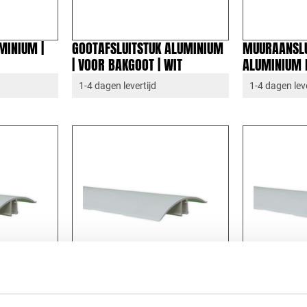
MINIUM |
GOOTAFSLUITSTUK ALUMINIUM
MUURAANSLU
| VOOR BAKGOOT | WIT
ALUMINIUM E
1-4 dagen levertijd
1-4 dagen leve
KLIKLIJST PVC | 4M
KLIKLIJST PV