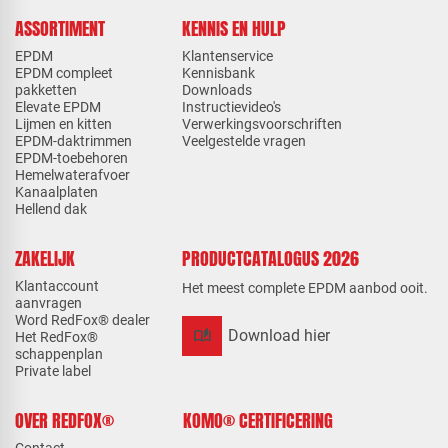
ASSORTIMENT
KENNIS EN HULP
EPDM
Klantenservice
EPDM compleet
Kennisbank
pakketten
Downloads
Elevate EPDM
Instructievideo's
Lijmen en kitten
Verwerkingsvoorschriften
EPDM-daktrimmen
Veelgestelde vragen
EPDM-toebehoren
Hemelwaterafvoer
Kanaalplaten
Hellend dak
ZAKELIJK
PRODUCTCATALOGUS 2026
Klantaccount
Het meest complete EPDM aanbod ooit.
aanvragen
Word RedFox® dealer
auto_stories
Download hier
Het RedFox®
schappenplan
Private label
OVER REDFOX®
KOMO® CERTIFICERING
Contact