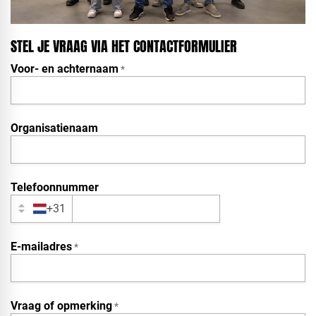
STEL JE VRAAG VIA HET CONTACTFORMULIER
Voor- en achternaam
*
InternalFormDataPassing
Organisatienaam
bn1q0rrvUn2bmwl
Telefoonnummer
WEK7sP7DXp5OiEV
+31
E-mailadres
*
0GtJoawaq8bUCcZ
Vraag of opmerking
*