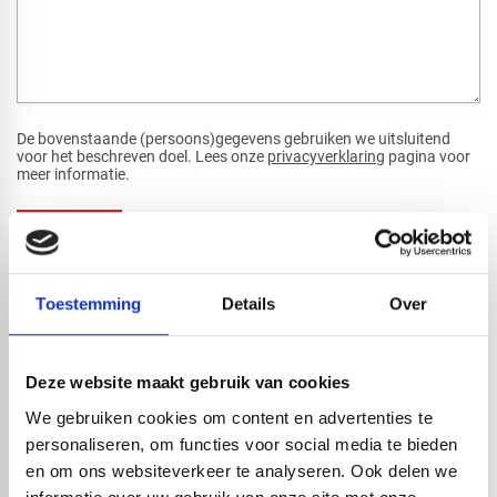
fKG333tDPmDdJm8
De bovenstaande (persoons)gegevens gebruiken we uitsluitend
voor het beschreven doel. Lees onze
privacyverklaring
pagina voor
meer informatie.
Versturen
Toestemming
Details
Over
CONTACTGEGEVENS
E-mail:
info@redfoxepdm.nl
Deze website maakt gebruik van cookies
Tel:
0416 750255
We gebruiken cookies om content en advertenties te
Kvk-nummer:
85041289
personaliseren, om functies voor social media te bieden
en om ons websiteverkeer te analyseren. Ook delen we
​Ons adres:
Veensesteeg 8 | 4264KG | Veen