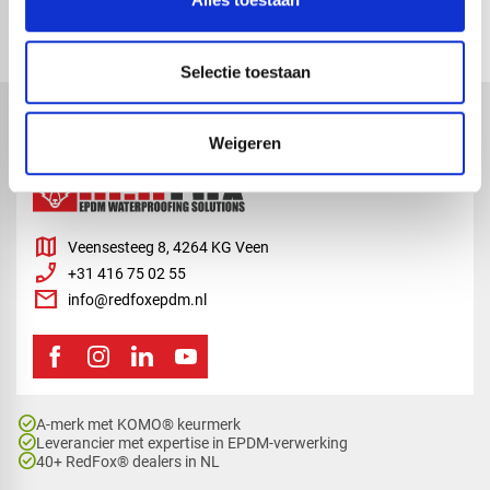
Selectie toestaan
Weigeren
map
Veensesteeg 8, 4264 KG Veen
phone_enabled
+31 416 75 02 55
mail
info@redfoxepdm.nl
check_circle
A-merk met KOMO® keurmerk
check_circle
Leverancier met expertise in EPDM-verwerking
check_circle
40+ RedFox® dealers in NL