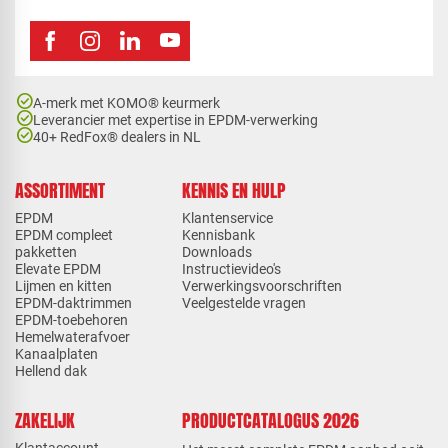
check_circle
A-merk met KOMO® keurmerk
check_circle
Leverancier met expertise in EPDM-verwerking
check_circle
40+ RedFox® dealers in NL
ASSORTIMENT
KENNIS EN HULP
EPDM
Klantenservice
EPDM compleet
Kennisbank
pakketten
Downloads
Elevate EPDM
Instructievideo's
Lijmen en kitten
Verwerkingsvoorschriften
EPDM-daktrimmen
Veelgestelde vragen
EPDM-toebehoren
Hemelwaterafvoer
Kanaalplaten
Hellend dak
ZAKELIJK
PRODUCTCATALOGUS 2026