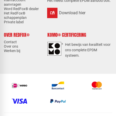
Klantaccount
Het meest complete EPDM aanbod ooit.
aanvragen
Word RedFox® dealer
auto_stories
Download hier
Het RedFox®
schappenplan
Private label
OVER REDFOX®
KOMO® CERTIFICERING
Contact
Het bewijs van kwaliteit voor
Over ons
ons complete EPDM
Werken bij
systeem.