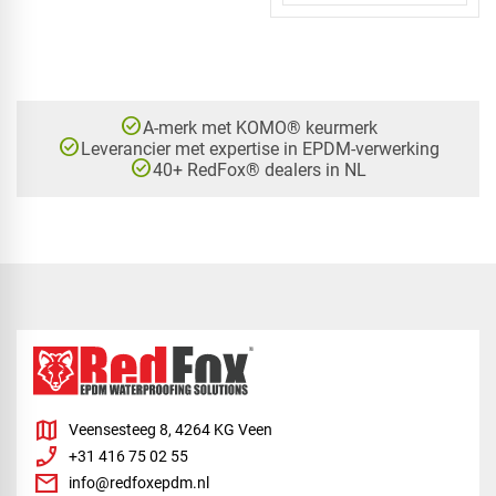
check_circle
A-merk met KOMO® keurmerk
check_circle
Leverancier met expertise in EPDM-verwerking
check_circle
40+ RedFox® dealers in NL
map
Veensesteeg 8, 4264 KG Veen
phone_enabled
+31 416 75 02 55
mail
info@redfoxepdm.nl