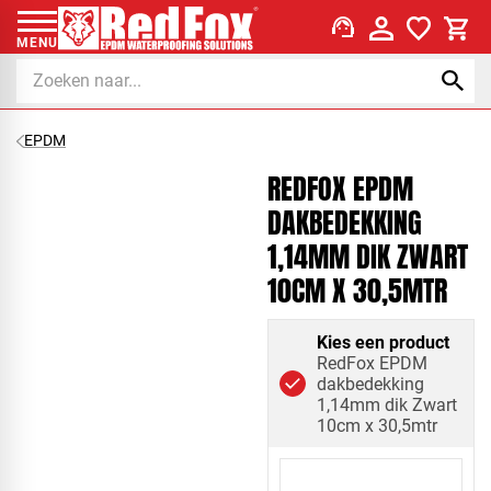
support_agent
MENU
EPDM
REDFOX EPDM
DAKBEDEKKING
1,14MM DIK ZWART
10CM X 30,5MTR
Kies een product
RedFox EPDM
dakbedekking
1,14mm dik Zwart
10cm x 30,5mtr