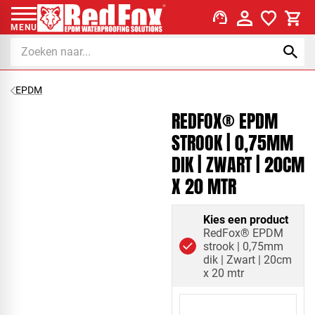
support_agent
MENU
EPDM
REDFOX® EPDM
STROOK | 0,75MM
DIK | ZWART | 20CM
X 20 MTR
Kies een product
RedFox® EPDM
strook | 0,75mm
dik | Zwart | 20cm
x 20 mtr