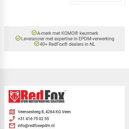
check_circle
A-merk met KOMO® keurmerk
check_circle
Leverancier met expertise in EPDM-verwerking
check_circle
40+ RedFox® dealers in NL
map
Veensesteeg 8, 4264 KG Veen
phone_enabled
+31 416 75 02 55
mail
info@redfoxepdm.nl