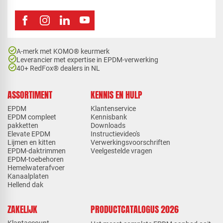
check_circle
A-merk met KOMO® keurmerk
check_circle
Leverancier met expertise in EPDM-verwerking
check_circle
40+ RedFox® dealers in NL
ASSORTIMENT
KENNIS EN HULP
EPDM
Klantenservice
EPDM compleet
Kennisbank
pakketten
Downloads
Elevate EPDM
Instructievideo's
Lijmen en kitten
Verwerkingsvoorschriften
EPDM-daktrimmen
Veelgestelde vragen
EPDM-toebehoren
Hemelwaterafvoer
Kanaalplaten
Hellend dak
ZAKELIJK
PRODUCTCATALOGUS 2026