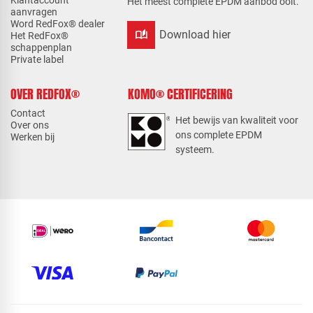
Klantaccount
Het meest complete EPDM aanbod ooit.
aanvragen
Word RedFox® dealer
auto_stories
Download hier
Het RedFox®
schappenplan
Private label
OVER REDFOX®
KOMO® CERTIFICERING
Contact
Het bewijs van kwaliteit voor
Over ons
ons complete EPDM
Werken bij
systeem.