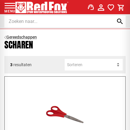
support_agent
MENU
Gereedschappen
SCHAREN
3
resultaten
Sorteren