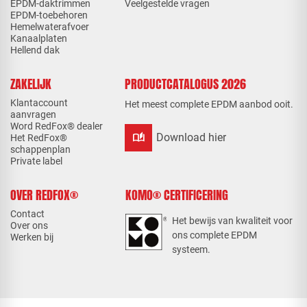
EPDM-daktrimmen
Veelgestelde vragen
EPDM-toebehoren
Hemelwaterafvoer
Kanaalplaten
Hellend dak
ZAKELIJK
PRODUCTCATALOGUS 2026
Klantaccount
Het meest complete EPDM aanbod ooit.
aanvragen
Word RedFox® dealer
auto_stories
Download hier
Het RedFox®
schappenplan
Private label
OVER REDFOX®
KOMO® CERTIFICERING
Contact
Het bewijs van kwaliteit voor
Over ons
ons complete EPDM
Werken bij
systeem.