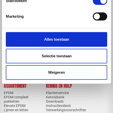
Statistieken
Marketing
map
Veensesteeg 8, 4264 KG Veen
phone_enabled
+31 416 75 02 55
mail
info@redfoxepdm.nl
Alles toestaan
Selectie toestaan
check_circle
A-merk met KOMO® keurmerk
check_circle
Leverancier met expertise in EPDM-verwerking
check_circle
Weigeren
40+ RedFox® dealers in NL
ASSORTIMENT
KENNIS EN HULP
EPDM
Klantenservice
EPDM compleet
Kennisbank
pakketten
Downloads
Elevate EPDM
Instructievideo's
Lijmen en kitten
Verwerkingsvoorschriften