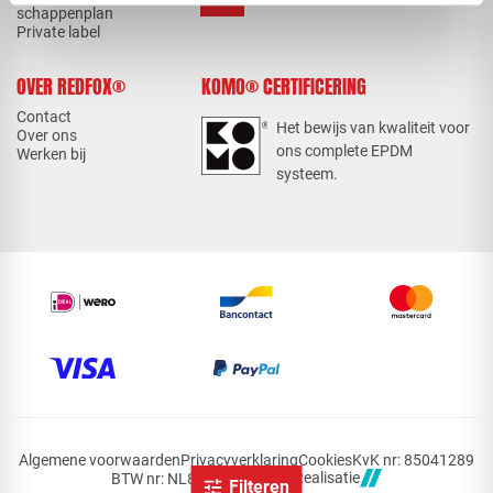
schappenplan
Private label
OVER REDFOX®
KOMO® CERTIFICERING
Contact
Het bewijs van kwaliteit voor
Over ons
ons complete EPDM
Werken bij
systeem.
Algemene voorwaarden
Privacyverklaring
Cookies
KvK nr: 85041289
Realisatie
BTW nr: NL863483732B01
Filteren