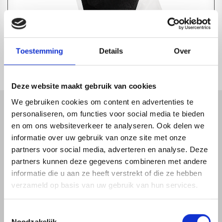
REDFOX® UNIVERSAL CORNER SEAL ZELFKLEVEND
Toestemming
Details
Over
1-4 dagen levertijd
Deze website maakt gebruik van cookies
We gebruiken cookies om content en advertenties te
personaliseren, om functies voor social media te bieden
en om ons websiteverkeer te analyseren. Ook delen we
informatie over uw gebruik van onze site met onze
partners voor social media, adverteren en analyse. Deze
partners kunnen deze gegevens combineren met andere
map
Veensesteeg 8, 4264 KG Veen
informatie die u aan ze heeft verstrekt of die ze hebben
phone_enabled
+31 416 75 02 55
verzameld op basis van uw gebruik van hun services.
mail
info@redfoxepdm.nl
Toestemmingsselectie
Noodzakelijk