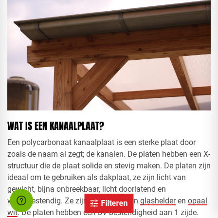
WAT IS EEN KANAALPLAAT?
Een polycarbonaat kanaalplaat is een sterke plaat door
zoals de naam al zegt; de kanalen. De platen hebben een X-
structuur die de plaat solide en stevig maken. De platen zijn
ideaal om te gebruiken als dakplaat, ze zijn licht van
gewicht, bijna onbreekbaar, licht doorlatend en
weersbestendig. Ze zijn verkrijgbaar in
glashelder
en
opaal
Filteren
wit
. De platen hebben een UV-bestendigheid aan 1 zijde.