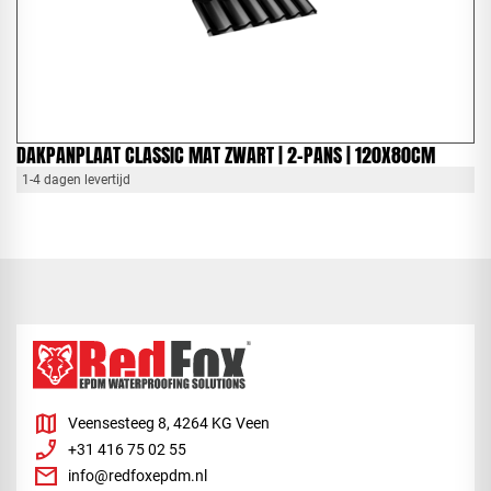
DAKPANPLAAT CLASSIC MAT ZWART | 2-PANS | 120X80CM
1-4 dagen levertijd
map
Veensesteeg 8, 4264 KG Veen
phone_enabled
+31 416 75 02 55
mail
info@redfoxepdm.nl