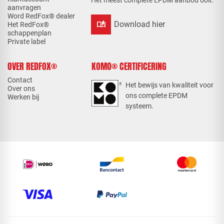
Het meest complete EPDM aanbod ooit.
aanvragen
Word RedFox® dealer
auto_stories
Download hier
Het RedFox®
schappenplan
Private label
OVER REDFOX®
KOMO® CERTIFICERING
Contact
Het bewijs van kwaliteit voor
Over ons
ons complete EPDM
Werken bij
systeem.