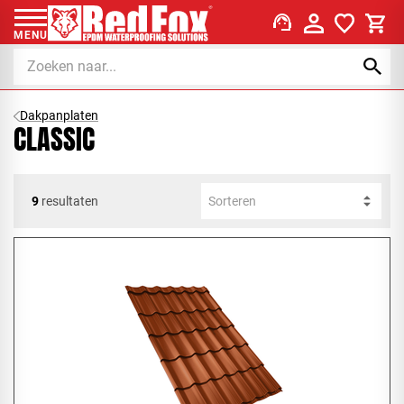
support_agent
MENU
Dakpanplaten
CLASSIC
9
resultaten
Sorteren