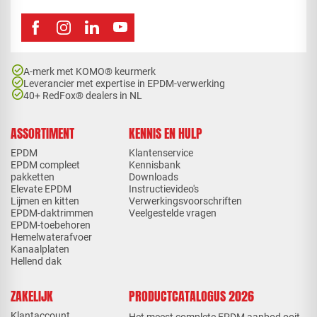
check_circle
A-merk met KOMO® keurmerk
check_circle
Leverancier met expertise in EPDM-verwerking
check_circle
40+ RedFox® dealers in NL
ASSORTIMENT
KENNIS EN HULP
EPDM
Klantenservice
EPDM compleet
Kennisbank
pakketten
Downloads
Elevate EPDM
Instructievideo's
Lijmen en kitten
Verwerkingsvoorschriften
EPDM-daktrimmen
Veelgestelde vragen
EPDM-toebehoren
Hemelwaterafvoer
Kanaalplaten
Hellend dak
ZAKELIJK
PRODUCTCATALOGUS 2026
Klantaccount