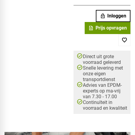
lock
Inloggen
request_quote
Prijs opvragen
check_circle
Direct uit grote
voorraad geleverd
check_circle
Snelle levering met
onze eigen
transportdienst
check_circle
Advies van EPDM-
experts op ma-vrij
van 7.30 - 17.00
check_circle
Continuïteit in
voorraad en kwaliteit