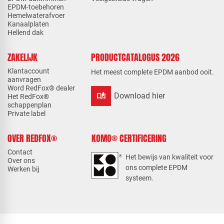
EPDM-toebehoren
Hemelwaterafvoer
Kanaalplaten
Hellend dak
ZAKELIJK
PRODUCTCATALOGUS 2026
Klantaccount
Het meest complete EPDM aanbod ooit.
aanvragen
Word RedFox® dealer
auto_stories
Download hier
Het RedFox®
schappenplan
Private label
OVER REDFOX®
KOMO® CERTIFICERING
Contact
Het bewijs van kwaliteit voor
Over ons
ons complete EPDM
Werken bij
systeem.