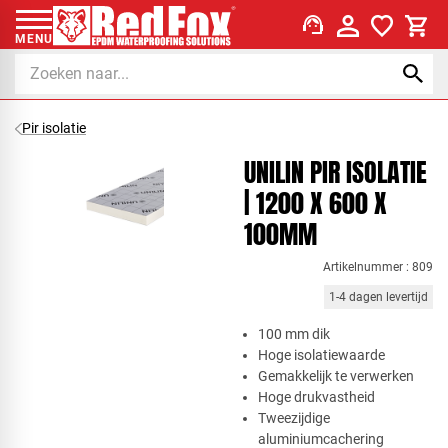
support_agent
MENU
Pir isolatie
UNILIN PIR ISOLATIE
| 1200 X 600 X
100MM
Artikelnummer : 809
1-4 dagen levertijd
​100 mm dik
Hoge isolatiewaarde
Gemakkelijk te verwerken
Hoge drukvastheid
Tweezijdige
aluminiumcachering