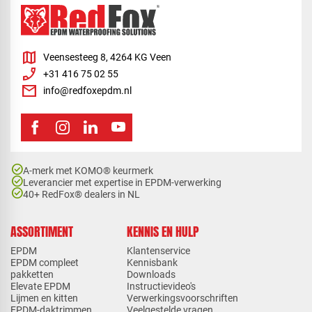
map
Veensesteeg 8, 4264 KG Veen
phone_enabled
+31 416 75 02 55
mail
info@redfoxepdm.nl
check_circle
A-merk met KOMO® keurmerk
check_circle
Leverancier met expertise in EPDM-verwerking
check_circle
40+ RedFox® dealers in NL
ASSORTIMENT
KENNIS EN HULP
EPDM
Klantenservice
EPDM compleet
Kennisbank
pakketten
Downloads
Elevate EPDM
Instructievideo's
Lijmen en kitten
Verwerkingsvoorschriften
EPDM-daktrimmen
Veelgestelde vragen