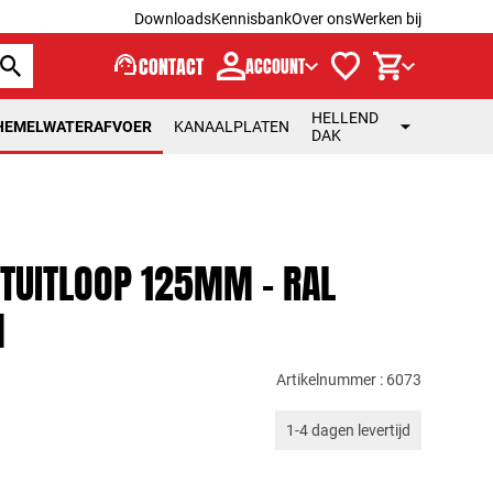
Downloads
Kennisbank
Over ons
Werken bij
support_agent
CONTACT
ACCOUNT
HELLEND
HEMELWATERAFVOER
KANAALPLATEN
DAK
TUITLOOP 125MM - RAL
M
Artikelnummer : 6073
1-4 dagen levertijd