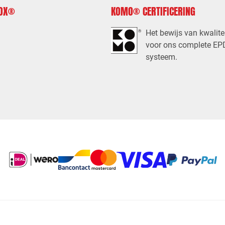
FOX®
KOMO® CERTIFICERING
Het bewijs van kwalite
voor ons complete E
systeem.