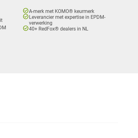
check_circle
A-merk met KOMO® keurmerk
check_circle
Leverancier met expertise in EPDM-
it
verwerking
check_circle
PDM
40+ RedFox® dealers in NL