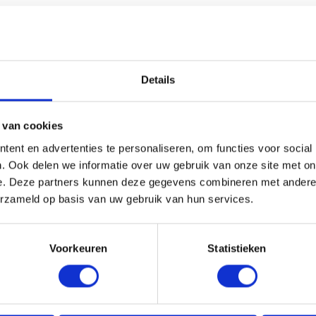
HANDIG OM ER BIJ TE KOPEN
Details
 van cookies
ent en advertenties te personaliseren, om functies voor social
. Ook delen we informatie over uw gebruik van onze site met on
e. Deze partners kunnen deze gegevens combineren met andere i
erzameld op basis van uw gebruik van hun services.
Voorkeuren
Statistieken
 GOOTUITLOOP 125MM |
REDFOX® BOCHT 60° | MAGN
S | 90MM
90MM