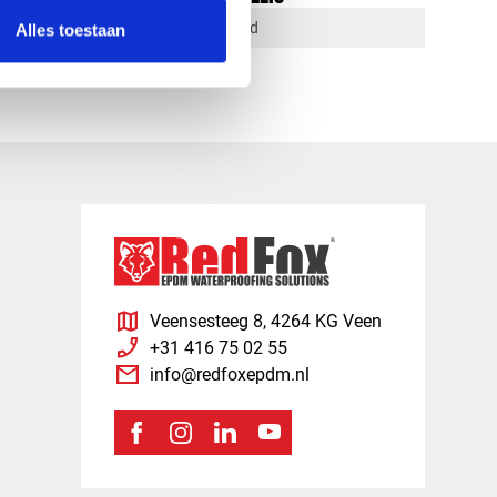
1-4 dagen levertijd
Alles toestaan
map
Veensesteeg 8, 4264 KG Veen
phone_enabled
+31 416 75 02 55
mail
info@redfoxepdm.nl