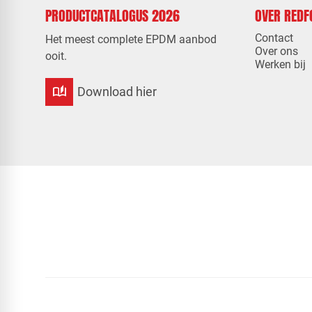
PRODUCTCATALOGUS 2026
OVER RED
Contact
Het meest complete EPDM aanbod
Over ons
ooit.
Werken bij
auto_stories
Download hier