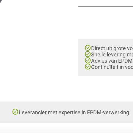
check_circle
Direct uit grote v
check_circle
Snelle levering m
check_circle
Advies van EPDM-e
check_circle
Continuïteit in vo
check_circle
Leverancier met expertise in EPDM-verwerking