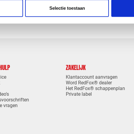
levertijd
1-4 dagen levertijd
Selectie toestaan
 HULP
ZAKELIJK
ice
Klantaccount aanvragen
k
Word RedFox® dealer
Het RedFox® schappenplan
deo's
Private label
svoorschriften
e vragen