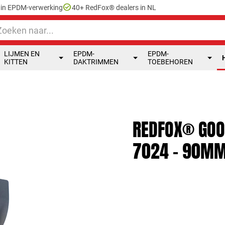
check_circle
e in EPDM-verwerking
40+ RedFox® dealers in NL
LIJMEN EN
EPDM-
EPDM-
KITTEN
DAKTRIMMEN
TOEBEHOREN
REDFOX® GOO
7024 - 90M