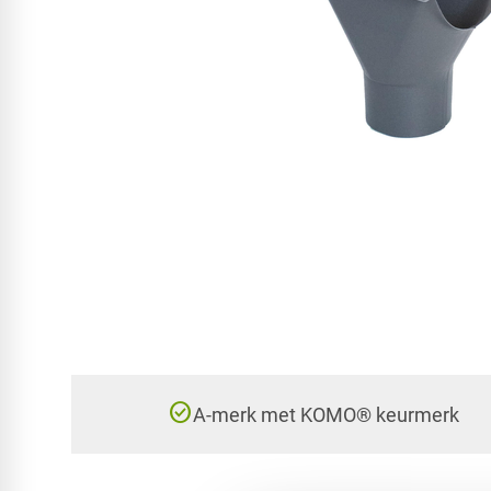
check_circle
A-merk met KOMO® keurmerk