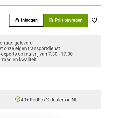
lock
request_quote
Inloggen
Prijs opvragen
oorraad geleverd
et onze eigen transportdienst
xperts op ma-vrij van 7.30 - 17.00
orraad en kwaliteit
check_circle
40+ RedFox® dealers in NL