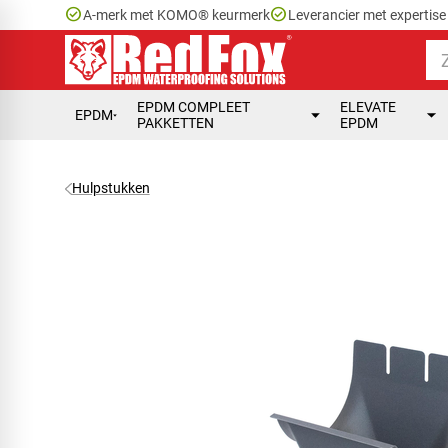
check_circle
check_circle
A-merk met KOMO® keurmerk
Leverancier met expertis
EPDM COMPLEET
ELEVATE
EPDM
PAKKETTEN
EPDM
Hulpstukken