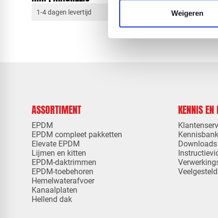
1-4 dagen levertijd
1-4 dagen 
Weigeren
ASSORTIMENT
KENNIS EN
EPDM
Klantenserv
EPDM compleet pakketten
Kennisban
Elevate EPDM
Downloads
Lijmen en kitten
Instructievi
EPDM-daktrimmen
Verwerking
EPDM-toebehoren
Veelgesteld
Hemelwaterafvoer
Kanaalplaten
Hellend dak