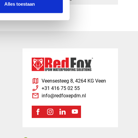
Alles toestaan
map
Veensesteeg 8, 4264 KG Veen
phone_enabled
+31 416 75 02 55
mail
info@redfoxepdm.nl