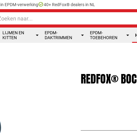
check_circle
e in EPDM-verwerking
40+ RedFox® dealers in NL
LIJMEN EN
EPDM-
EPDM-
KITTEN
DAKTRIMMEN
TOEBEHOREN
REDFOX® BOC