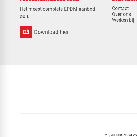
Contact
Het meest complete EPDM aanbod
Over ons
ooit.
Werken bij
auto_stories
Download hier
Algemene voorw