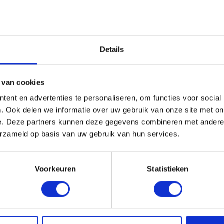
HANDIG OM ER BIJ TE KOPEN
Details
 van cookies
ent en advertenties te personaliseren, om functies voor social
. Ook delen we informatie over uw gebruik van onze site met on
e. Deze partners kunnen deze gegevens combineren met andere i
erzameld op basis van uw gebruik van hun services.
Voorkeuren
Statistieken
 GOOTUITLOOP 125MM |
REDFOX® DAKGOOT BUITEN
S | 90MM
125MM | MAGNELIS
levertijd
1-4 dagen levertijd