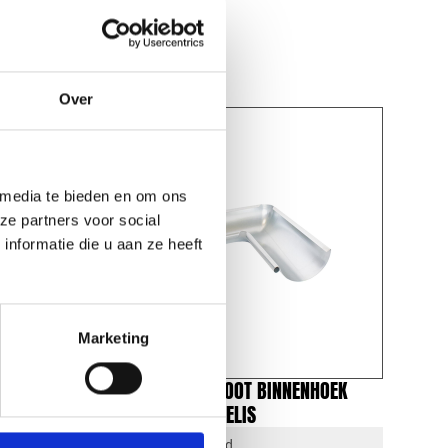
Over
 media te bieden en om ons
ze partners voor social
nformatie die u aan ze heeft
Marketing
HOEK
REDFOX® DAKGOOT BINNENHOEK
125MM | MAGNELIS
1-4 dagen levertijd