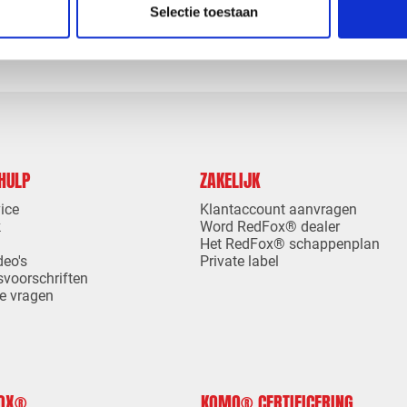
Selectie toestaan
 HULP
ZAKELIJK
ice
Klantaccount aanvragen
k
Word RedFox® dealer
Het RedFox® schappenplan
deo's
Private label
svoorschriften
e vragen
FOX®
KOMO® CERTIFICERING