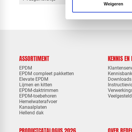
Weigeren
ASSORTIMENT
KENNIS EN
EPDM
Klantenserv
EPDM compleet pakketten
Kennisban
Elevate EPDM
Downloads
Lijmen en kitten
Instructievi
EPDM-daktrimmen
Verwerking
EPDM-toebehoren
Veelgesteld
Hemelwaterafvoer
Kanaalplaten
Hellend dak
PRODUCTCATALOGUS 2026
OVER RED