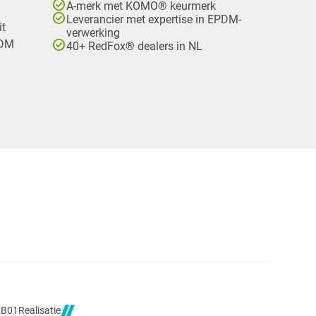
check_circle
A-merk met KOMO® keurmerk
check_circle
Leverancier met expertise in EPDM-
it
verwerking
check_circle
PDM
40+ RedFox® dealers in NL
Realisatie
2B01