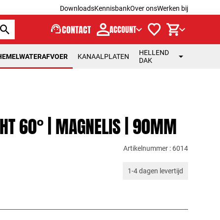
Downloads
Kennisbank
Over ons
Werken bij
support_agent
CONTACT
ACCOUNT
HELLEND
HEMELWATERAFVOER
KANAALPLATEN
DAK
HT 60° | MAGNELIS | 90MM
Artikelnummer : 6014
1-4 dagen levertijd