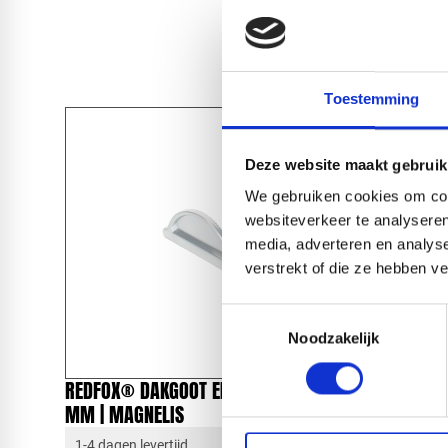
Toestemming
Deze website maakt gebruik
We gebruiken cookies om cont
websiteverkeer te analyseren
media, adverteren en analys
verstrekt of die ze hebben v
Toestemmingsselectie
Noodzakelijk
REDFOX® DAKGOOT EINDSTUK 125
REDFOX®
MM | MAGNELIS
MAGNELI
1-4 dagen levertijd
1-4 dagen 