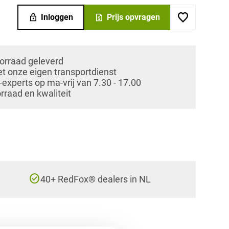
lock
request_quote
Inloggen
Prijs opvragen
oorraad geleverd
et onze eigen transportdienst
xperts op ma-vrij van 7.30 - 17.00
orraad en kwaliteit
check_circle
40+ RedFox® dealers in NL