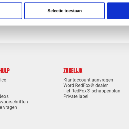
check_circle
Leverancier met expertise in EPDM-verwerking
Selectie toestaan
 HULP
ZAKELIJK
ice
Klantaccount aanvragen
k
Word RedFox® dealer
Het RedFox® schappenplan
deo's
Private label
svoorschriften
e vragen