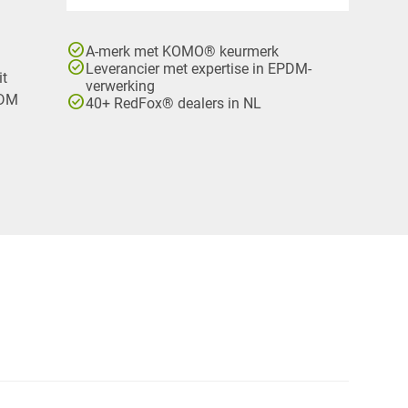
check_circle
A-merk met KOMO® keurmerk
check_circle
Leverancier met expertise in EPDM-
it
verwerking
check_circle
PDM
40+ RedFox® dealers in NL