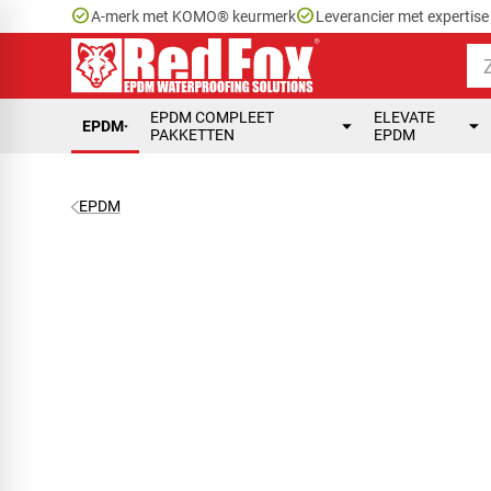
check_circle
check_circle
A-merk met KOMO® keurmerk
Leverancier met expertis
EPDM COMPLEET
ELEVATE
EPDM
PAKKETTEN
EPDM
EPDM