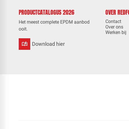
PRODUCTCATALOGUS 2026
OVER RED
Contact
Het meest complete EPDM aanbod
Over ons
ooit.
Werken bij
auto_stories
Download hier