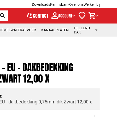
Downloads
Kennisbank
Over ons
Werken bij
support_agent
CONTACT
ACCOUNT
HELLEND
HEMELWATERAFVOER
KANAALPLATEN
DAK
- EU - DAKBEDEKKING
ZWART 12,00 X
t
U - dakbedekking 0,75mm dik Zwart 12,00 x