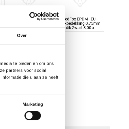
RedFox EPDM - EU -
RedFox EPDM - EU -
dakbedekking 0,75mm
dakbedekking 0,75mm
dik Zwart 3,75 x
dik Zwart 3,00 x
Over
 media te bieden en om ons
ze partners voor social
nformatie die u aan ze heeft
Marketing