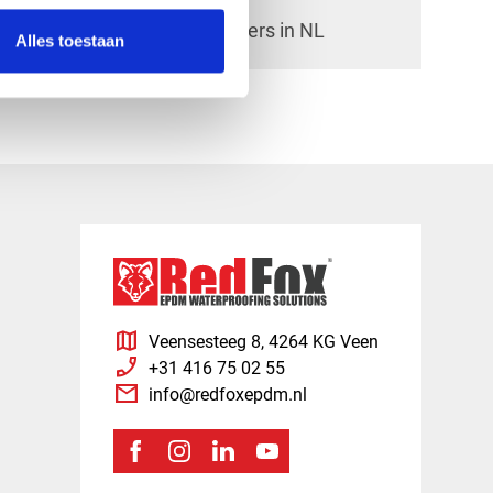
check_circle
40+ RedFox® dealers in NL
Alles toestaan
map
Veensesteeg 8, 4264 KG Veen
phone_enabled
+31 416 75 02 55
mail
info@redfoxepdm.nl