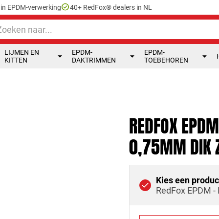
check_circle
e in EPDM-verwerking
40+ RedFox® dealers in NL
LIJMEN EN
EPDM-
EPDM-
KITTEN
DAKTRIMMEN
TOEBEHOREN
REDFOX EPDM 
0,75MM DIK 
Kies een produc
RedFox EPDM - E