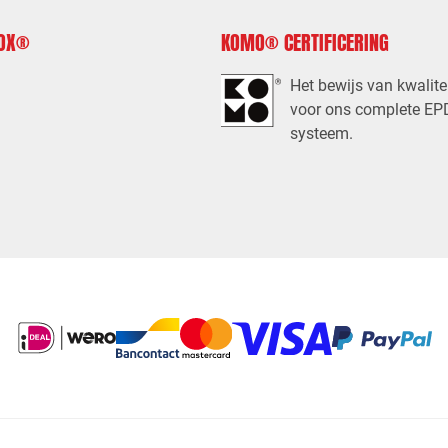
FOX®
KOMO® CERTIFICERING
Het bewijs van kwalite
voor ons complete E
systeem.