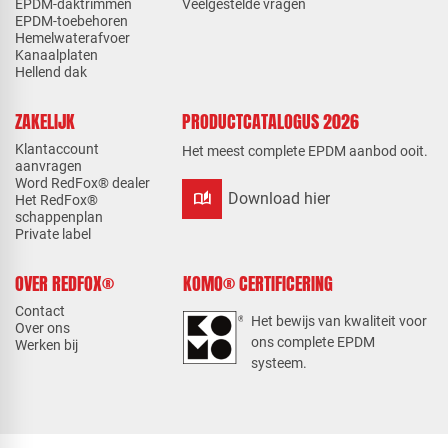
EPDM-daktrimmen
Veelgestelde vragen
EPDM-toebehoren
Hemelwaterafvoer
Kanaalplaten
Hellend dak
ZAKELIJK
PRODUCTCATALOGUS 2026
Klantaccount
Het meest complete EPDM aanbod ooit.
aanvragen
Word RedFox® dealer
auto_stories
Download hier
Het RedFox®
schappenplan
Private label
OVER REDFOX®
KOMO® CERTIFICERING
Contact
Het bewijs van kwaliteit voor
Over ons
ons complete EPDM
Werken bij
systeem.