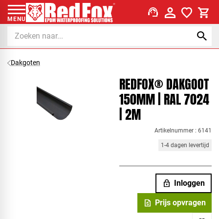
support_agent
MENU
Dakgoten
REDFOX® DAKGOOT
150MM | RAL 7024
| 2M
Artikelnummer : 6141
1-4 dagen levertijd
lock
Inloggen
request_quote
Prijs opvragen