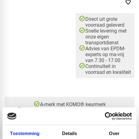
check_circle
Direct uit grote
voorraad geleverd
check_circle
Snelle levering met
onze eigen
transportdienst
check_circle
Advies van EPDM-
experts op ma-vrij
van 7.30 - 17.00
check_circle
Continuïteit in
voorraad en kwaliteit
check_circle
A-merk met KOMO® keurmerk
check_circle
Leverancier met expertise in EPDM-verwerking
check_circle
40+ RedFox® dealers in NL
Toestemming
Details
Over