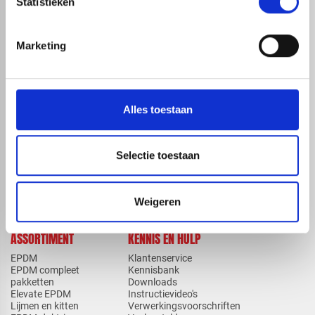
Statistieken
Marketing
map
Veensesteeg 8, 4264 KG Veen
phone_enabled
+31 416 75 02 55
mail
info@redfoxepdm.nl
Alles toestaan
Selectie toestaan
check_circle
A-merk met KOMO® keurmerk
check_circle
Leverancier met expertise in EPDM-verwerking
check_circle
40+ RedFox® dealers in NL
Weigeren
ASSORTIMENT
KENNIS EN HULP
EPDM
Klantenservice
EPDM compleet
Kennisbank
pakketten
Downloads
Elevate EPDM
Instructievideo's
Lijmen en kitten
Verwerkingsvoorschriften