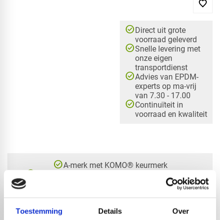
check_circle
Direct uit grote
voorraad geleverd
check_circle
Snelle levering met
onze eigen
transportdienst
check_circle
Advies van EPDM-
experts op ma-vrij
van 7.30 - 17.00
check_circle
Continuïteit in
voorraad en kwaliteit
check_circle
A-merk met KOMO® keurmerk
check_circle
Leverancier met expertise in EPDM-verwerking
check_circle
40+ RedFox® dealers in NL
Toestemming
Details
Over