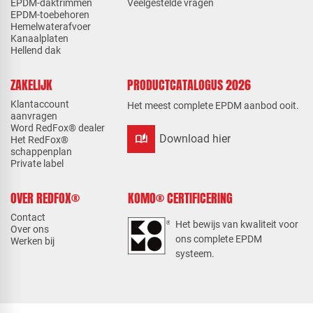
EPDM-daktrimmen
Veelgestelde vragen
EPDM-toebehoren
Hemelwaterafvoer
Kanaalplaten
Hellend dak
ZAKELIJK
PRODUCTCATALOGUS 2026
Klantaccount
Het meest complete EPDM aanbod ooit.
aanvragen
Word RedFox® dealer
auto_stories
Download hier
Het RedFox®
schappenplan
Private label
OVER REDFOX®
KOMO® CERTIFICERING
Contact
Het bewijs van kwaliteit voor
Over ons
ons complete EPDM
Werken bij
systeem.