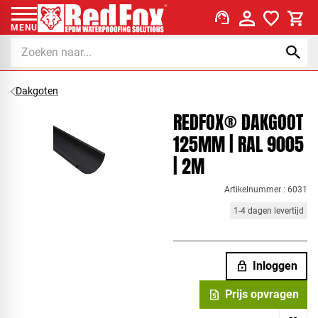
support_agent
MENU
Dakgoten
REDFOX® DAKGOOT
125MM | RAL 9005
| 2M
Artikelnummer : 6031
1-4 dagen levertijd
lock
Inloggen
request_quote
Prijs opvragen