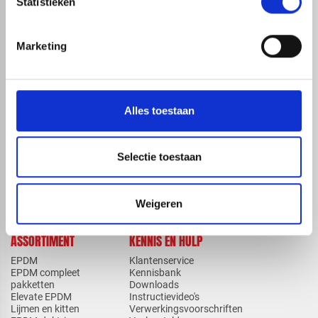
Statistieken
Marketing
map
Veensesteeg 8, 4264 KG Veen
phone_enabled
+31 416 75 02 55
mail
info@redfoxepdm.nl
Alles toestaan
Selectie toestaan
check_circle
A-merk met KOMO® keurmerk
check_circle
Leverancier met expertise in EPDM-verwerking
check_circle
40+ RedFox® dealers in NL
Weigeren
ASSORTIMENT
KENNIS EN HULP
EPDM
Klantenservice
EPDM compleet
Kennisbank
pakketten
Downloads
Elevate EPDM
Instructievideo's
Lijmen en kitten
Verwerkingsvoorschriften