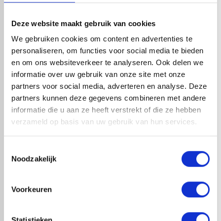
bodemlijm altijd nog contactlijm nodig voor de afwerking
van de opstaande randen. Hiervoor is de RedFox®
Deze website maakt gebruik van cookies
Spraybond perfect: geen geknoei maar een gelijke verdeling
We gebruiken cookies om content en advertenties te
voor het meest strakke resultaat.
personaliseren, om functies voor social media te bieden
en om ons websiteverkeer te analyseren. Ook delen we
Contactlijm spuitbus
Contactlijm of bodemlijm?
informatie over uw gebruik van onze site met onze
partners voor social media, adverteren en analyse. Deze
Productinformatieblad Bodemlijm 2025.pdf
partners kunnen deze gegevens combineren met andere
informatie die u aan ze heeft verstrekt of die ze hebben
Veiligheidsinformatieblad Bodemlijm 2025.pdf
verzameld op basis van uw gebruik van hun services.
Toestemmingsselectie
check_circle
Noodzakelijk
A-merk met KOMO® keurmerk
check_circle
Leverancier met expertise in EPDM-verwerking
check_circle
40+ RedFox® dealers in NL
Voorkeuren
Statistieken