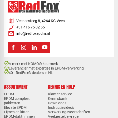
map
Veensesteeg 8, 4264 KG Veen
phone_enabled
+31 416 75 02 55
mail
info@redfoxepdm.nl
check_circle
A-merk met KOMO® keurmerk
check_circle
Leverancier met expertise in EPDM-verwerking
check_circle
40+ RedFox® dealers in NL
ASSORTIMENT
KENNIS EN HULP
EPDM
Klantenservice
EPDM compleet
Kennisbank
pakketten
Downloads
Elevate EPDM
Instructievideo's
Lijmen en kitten
Verwerkingsvoorschriften
EPDM-daktrimmen
Veelgestelde vragen