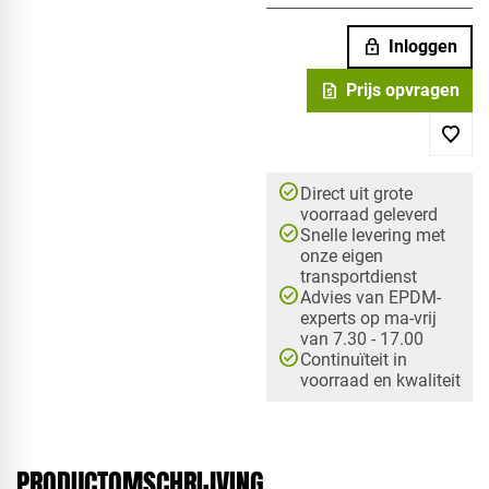
lock
Inloggen
request_quote
Prijs opvragen
check_circle
Direct uit grote
voorraad geleverd
check_circle
Snelle levering met
onze eigen
transportdienst
check_circle
Advies van EPDM-
experts op ma-vrij
van 7.30 - 17.00
check_circle
Continuïteit in
voorraad en kwaliteit
PRODUCTOMSCHRIJVING