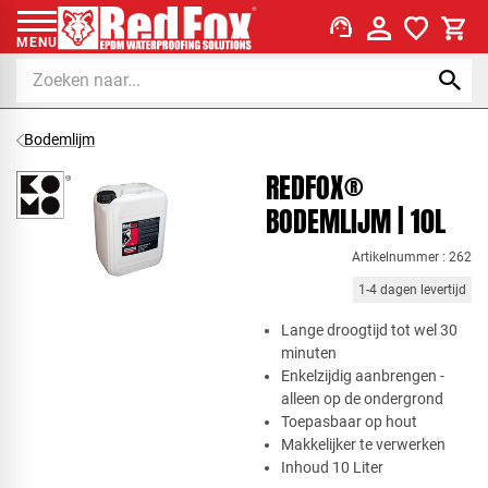
support_agent
MENU
Bodemlijm
REDFOX®
BODEMLIJM | 10L
Artikelnummer : 262
1-4 dagen levertijd
​Lange droogtijd tot wel 30
minuten
Enkelzijdig aanbrengen -
alleen op de ondergrond
Toepasbaar op hout
Makkelijker te verwerken
Inhoud 10 Liter