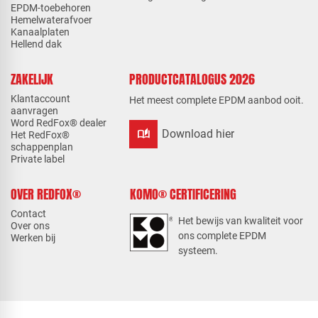
EPDM-toebehoren
Hemelwaterafvoer
Kanaalplaten
Hellend dak
ZAKELIJK
PRODUCTCATALOGUS 2026
Klantaccount
Het meest complete EPDM aanbod ooit.
aanvragen
Word RedFox® dealer
auto_stories
Download hier
Het RedFox®
schappenplan
Private label
OVER REDFOX®
KOMO® CERTIFICERING
Contact
Het bewijs van kwaliteit voor
Over ons
ons complete EPDM
Werken bij
systeem.