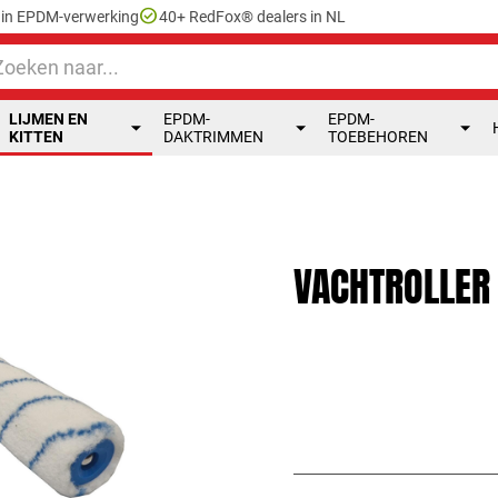
check_circle
e in EPDM-verwerking
40+ RedFox® dealers in NL
LIJMEN EN
EPDM-
EPDM-
KITTEN
DAKTRIMMEN
TOEBEHOREN
VACHTROLLER