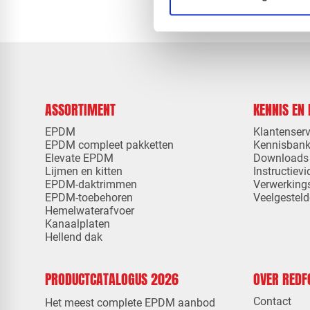
ASSORTIMENT
KENNIS EN
EPDM
Klantenserv
EPDM compleet pakketten
Kennisban
Elevate EPDM
Downloads
Lijmen en kitten
Instructievi
EPDM-daktrimmen
Verwerking
EPDM-toebehoren
Veelgesteld
Hemelwaterafvoer
Kanaalplaten
Hellend dak
PRODUCTCATALOGUS 2026
OVER RED
Contact
Het meest complete EPDM aanbod