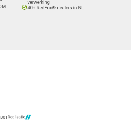
verwerking
check_circle
PDM
40+ RedFox® dealers in NL
Realisatie
2B01