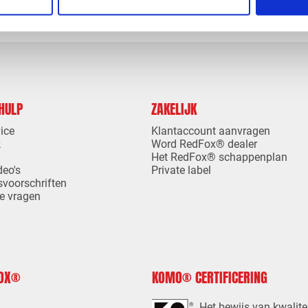
 HULP
ZAKELIJK
ice
Klantaccount aanvragen
k
Word RedFox® dealer
Het RedFox® schappenplan
deo's
Private label
svoorschriften
e vragen
FOX®
KOMO® CERTIFICERING
Het bewijs van kwalite