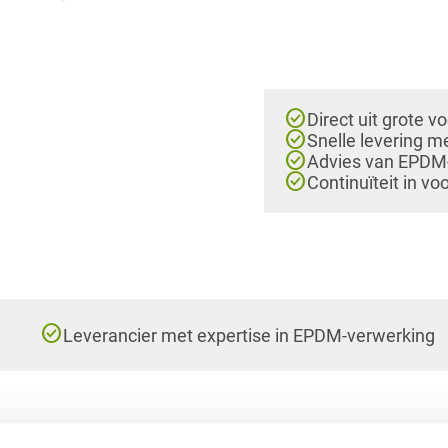
check_circle
Direct uit grote v
check_circle
Snelle levering m
check_circle
Advies van EPDM-e
check_circle
Continuïteit in vo
check_circle
Leverancier met expertise in EPDM-verwerking