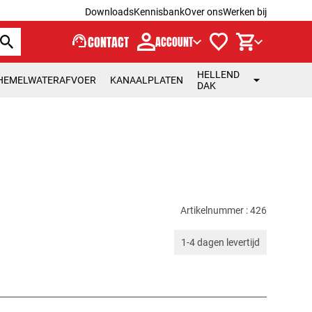
Downloads
Kennisbank
Over ons
Werken bij
support_agent
CONTACT
ACCOUNT
HELLEND
HEMELWATERAFVOER
KANAALPLATEN
DAK
Artikelnummer : 426
1-4 dagen levertijd