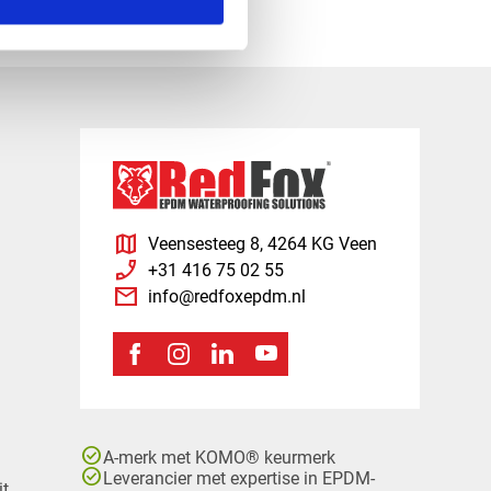
map
Veensesteeg 8, 4264 KG Veen
phone_enabled
+31 416 75 02 55
mail
info@redfoxepdm.nl
check_circle
A-merk met KOMO® keurmerk
check_circle
Leverancier met expertise in EPDM-
it