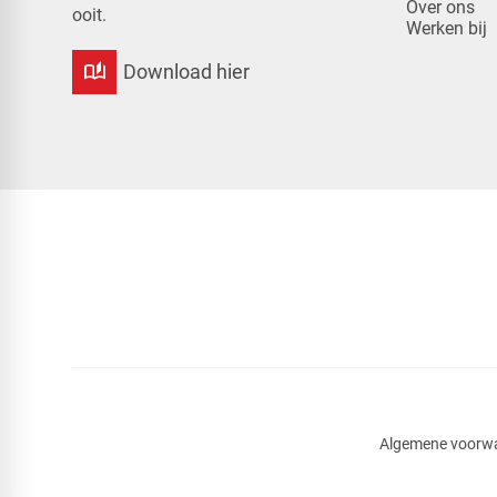
Over ons
ooit.
Werken bij
auto_stories
Download hier
Algemene voorw