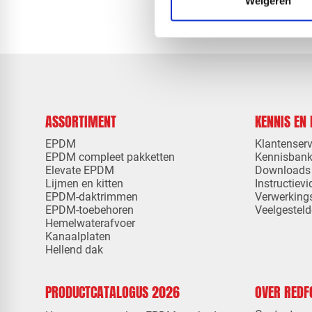
Weigeren
ASSORTIMENT
KENNIS EN
EPDM
Klantenserv
EPDM compleet pakketten
Kennisban
Elevate EPDM
Downloads
Lijmen en kitten
Instructievi
EPDM-daktrimmen
Verwerking
EPDM-toebehoren
Veelgesteld
Hemelwaterafvoer
Kanaalplaten
Hellend dak
PRODUCTCATALOGUS 2026
OVER RED