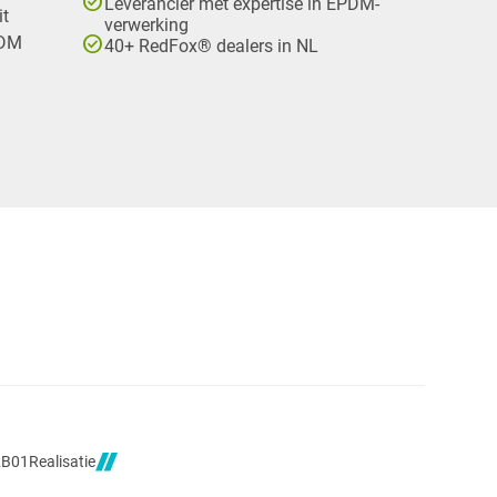
check_circle
Leverancier met expertise in EPDM-
it
verwerking
check_circle
PDM
40+ RedFox® dealers in NL
Realisatie
2B01