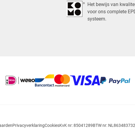
Het bewijs van kwalite
voor ons complete E
systeem.
aarden
Privacyverklaring
Cookies
KvK nr: 85041289
BTW nr: NL86348373