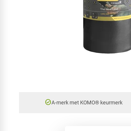
check_circle
A-merk met KOMO® keurmerk