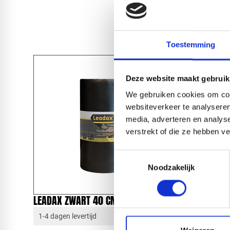
Toestemming
Deze website maakt gebruik
We gebruiken cookies om cont
websiteverkeer te analyseren
media, adverteren en analys
verstrekt of die ze hebben v
Toestemmingsselectie
Noodzakelijk
LEADAX ZWART 40 CM X 6 METER
LEADAX 
1-4 dagen levertijd
1-4 dagen 