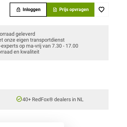
lock
request_quote
Inloggen
Prijs opvragen
oorraad geleverd
et onze eigen transportdienst
xperts op ma-vrij van 7.30 - 17.00
orraad en kwaliteit
check_circle
40+ RedFox® dealers in NL