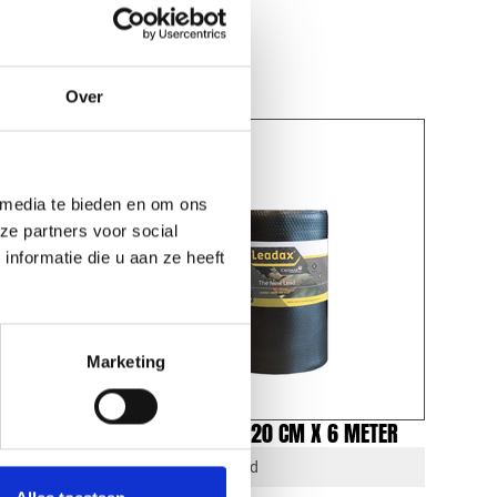
Over
 media te bieden en om ons
ze partners voor social
nformatie die u aan ze heeft
Marketing
 METER
LEADAX ZWART 20 CM X 6 METER
1-4 dagen levertijd