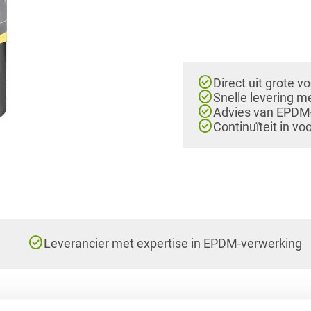
check_circle
Direct uit grote v
check_circle
Snelle levering m
check_circle
Advies van EPDM-e
check_circle
Continuïteit in vo
check_circle
Leverancier met expertise in EPDM-verwerking