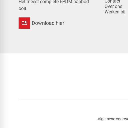
Contact
Het meest complete EPDM aanbod
Over ons
ooit.
Werken bij
auto_stories
Download hier
Algemene voorw