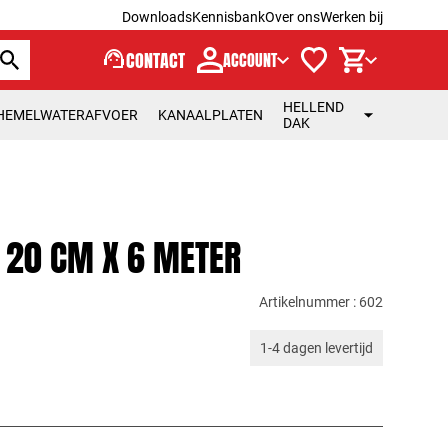
Downloads
Kennisbank
Over ons
Werken bij
support_agent
CONTACT
ACCOUNT
HELLEND
HEMELWATERAFVOER
KANAALPLATEN
DAK
 20 CM X 6 METER
Artikelnummer : 602
1-4 dagen levertijd