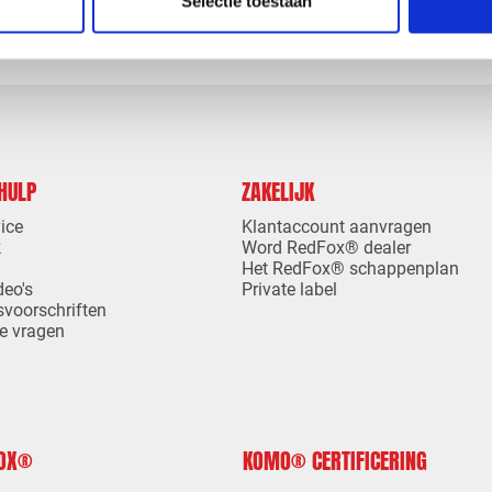
Selectie toestaan
 HULP
ZAKELIJK
ice
Klantaccount aanvragen
k
Word RedFox® dealer
Het RedFox® schappenplan
deo's
Private label
svoorschriften
e vragen
FOX®
KOMO® CERTIFICERING