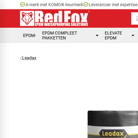
check_circle
check_circle
A-merk met KOMO® keurmerk
Leverancier met expertis
EPDM COMPLEET
ELEVATE
EPDM
PAKKETTEN
EPDM
Leadax