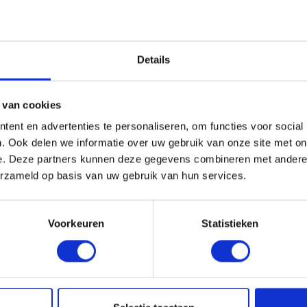
HANDIG OM ER BIJ TE KOPEN
Details
 van cookies
ent en advertenties te personaliseren, om functies voor social
. Ook delen we informatie over uw gebruik van onze site met on
e. Deze partners kunnen deze gegevens combineren met andere i
erzameld op basis van uw gebruik van hun services.
Voorkeuren
Statistieken
ZWART 33 CM X 6 METER
LEADAX ZWART 25 CM X 6
levertijd
1-4 dagen levertijd