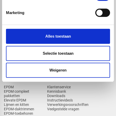
Marketing
map
Veensesteeg 8, 4264 KG Veen
phone_enabled
+31 416 75 02 55
mail
info@redfoxepdm.nl
Alles toestaan
Selectie toestaan
check_circle
A-merk met KOMO® keurmerk
check_circle
Leverancier met expertise in EPDM-verwerking
check_circle
40+ RedFox® dealers in NL
Weigeren
ASSORTIMENT
KENNIS EN HULP
EPDM
Klantenservice
EPDM compleet
Kennisbank
pakketten
Downloads
Elevate EPDM
Instructievideo's
Lijmen en kitten
Verwerkingsvoorschriften
EPDM-daktrimmen
Veelgestelde vragen
EPDM-toebehoren