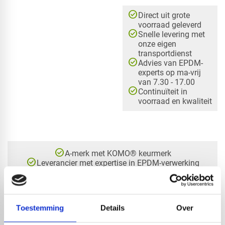
check_circle
Direct uit grote
voorraad geleverd
check_circle
Snelle levering met
onze eigen
transportdienst
check_circle
Advies van EPDM-
experts op ma-vrij
van 7.30 - 17.00
check_circle
Continuïteit in
voorraad en kwaliteit
check_circle
A-merk met KOMO® keurmerk
check_circle
Leverancier met expertise in EPDM-verwerking
check_circle
40+ RedFox® dealers in NL
Toestemming
Details
Over
HANDIG OM ER BIJ TE KOPEN