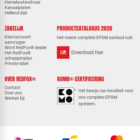
Hemelwaterafvoer
Kanaalplaten
Hellend dak
ZAKELIJK
PRODUCTCATALOGUS 2026
Klantaccount
Het meest complete EPDM aanbod ooit.
aanvragen
Word RedFox® dealer
auto_stories
Download hier
Het RedFox®
schappenplan
Private label
OVER REDFOX®
KOMO® CERTIFICERING
Contact
Het bewijs van kwaliteit voor
Over ons
ons complete EPDM
Werken bij
systeem.