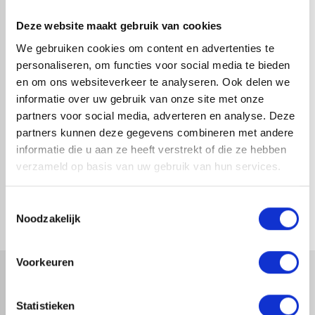
Deze website maakt gebruik van cookies
We gebruiken cookies om content en advertenties te
personaliseren, om functies voor social media te bieden
en om ons websiteverkeer te analyseren. Ook delen we
informatie over uw gebruik van onze site met onze
partners voor social media, adverteren en analyse. Deze
partners kunnen deze gegevens combineren met andere
informatie die u aan ze heeft verstrekt of die ze hebben
LEADAX ZWART 40 CM X 6
LEADAX ZWART 33 CM X 6
verzameld op basis van uw gebruik van hun services.
METER
METER
1-4 dagen levertijd
1-4 dagen levertijd
Toestemmingsselectie
Noodzakelijk
Voorkeuren
Statistieken