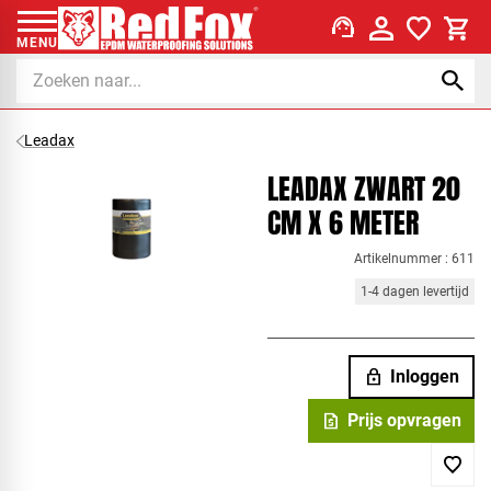
support_agent
MENU
Leadax
LEADAX ZWART 20
CM X 6 METER
Artikelnummer : 611
1-4 dagen levertijd
lock
Inloggen
request_quote
Prijs opvragen