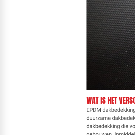
WAT IS HET VERS
EPDM dakbedekking i
duurzame dakbedekk
dakbedekking die vo
gebouwen. Inmiddel