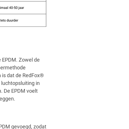
de EPDM. Zowel de
ndermethode
 is dat de RedFox®
uchtopsluiting in
n. De EPDM voelt
leggen.
 EPDM gevoegd, zodat