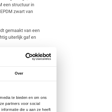
M een structuur in
de EPDM zwart van
rdt gemaakt van een
g uiterlijk gaf en
e EPDM. Dat
roduceerd volgens
 dus
geen
talklaag op
Over
of cleaner nodig
et de verwerking van
rt hoge waardes en
 media te bieden en om ons
ze partners voor social
nformatie die u aan ze heeft