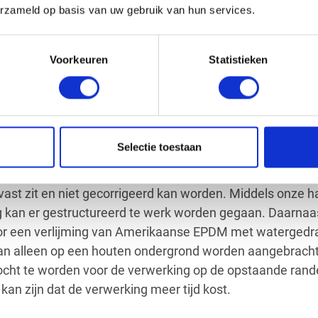
erzameld op basis van uw gebruik van hun services.
derd en ontwikkeld in de verwerking van EPDM. Zo zijn er
lijm
,
watergedragen bodemlijm
of op aanvraag te verkrij
Voorkeuren
Statistieken
 vaak éénzijdig verlijmd met bodemlijm, echter heb je 
ond
) nodig voor de randen. Het voordeel van bodemlijm is
minuten te corrigeren is.
rdt vaak aangeboden met een volledig verkleefd syste
Selectie toestaan
 ondergrond en EPDM verlijmd dient te worden oftewel t
aat in hechting aan, zoals in de windtesten is bewezen. 
vast zit en niet gecorrigeerd kan worden. Middels onze 
kan er gestructureerd te werk worden gegaan. Daarnaas
r een verlijming van Amerikaanse EPDM met watergedra
an alleen op een houten ondergrond worden aangebracht e
ocht te worden voor de verwerking op de opstaande rand
n zijn dat de verwerking meer tijd kost.