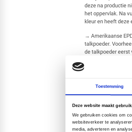
deze na productie ni
het oppervlak. Na v
kleur en heeft deze
→ Amerikaanse EPDM
talkpoeder. Voorhee
de talkpoeder eerst
Let op:
op internet 
Amerikaanse EPDM is
een extrusie method
Toestemming
de EPDM. Op veel pl
heeft. Dit is
niet waa
de Amerikaanse EPD
Deze website maakt gebruik
is voorzien van het
We gebruiken cookies om cont
websiteverkeer te analyseren
Keuze in de verlijmin
media, adverteren en analys