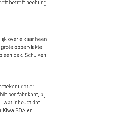
eeft betreft hechting
jk over elkaar heen
 grote oppervlakte
p een dak. Schuiven
etekent dat er
t per fabrikant, bij
- wat inhoudt dat
or Kiwa BDA en