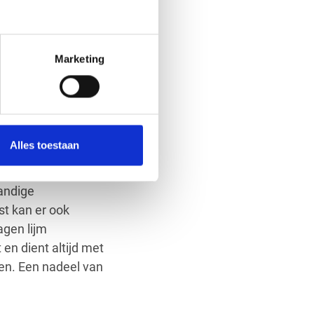
 verschillende type
gen PU lijm.
Marketing
dan alsnog
 dat het na het
em. Dit houdt in dat
Alles toestaan
weezijdig. Dit geeft
Het nadeel is dat
handige
t kan er ook
gen lijm
n dient altijd met
en. Een nadeel van