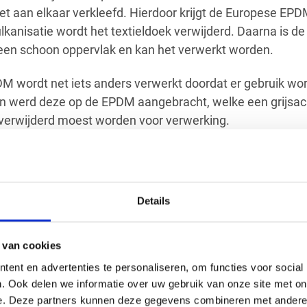
et aan elkaar verkleefd. Hierdoor krijgt de Europese EPD
ulkanisatie wordt het textieldoek verwijderd. Daarna is 
 een schoon oppervlak en kan het verwerkt worden.
 wordt net iets anders verwerkt doordat er gebruik wo
n werd deze op de EPDM aangebracht, welke een grijsachti
 verwijderd moest worden voor verwerking.
zijn veel onjuiste beweringen te vinden over Amerikaans
 voorzien van talkpoeder is juist, maar deze wordt gep
e waardoor de talkpoeder in de EPDM is verwerkt, er zit
Details
ekken is te lezen dat Amerikaanse EPDM nog een primer 
r
, het oppervlak is schoon en u kunt gelijk aan de slag m
M. Het RedFox® systeem biedt sublieme hechting, scoo
 van cookies
 KOMO® keurmerk: het bewijs van kwaliteit.
ent en advertenties te personaliseren, om functies voor social
. Ook delen we informatie over uw gebruik van onze site met on
g ​
e. Deze partners kunnen deze gegevens combineren met andere i