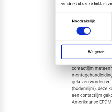
verstrekt of die ze hebben v
Er is een hoop veran
Toestemmingsselectie
verlijmingen:
contact
Noodzakelijk
Europese EPDM wordt
contactlijm (
sprayb
lijmen nog een paar 
Amerikaanse EPDM wo
Weigeren
de EPDM op zowel de
vaak een hoog result
contactlijm meteen 
montagehandleiding 
gekozen worden voo
(bodemlijm), deze k
een contactlijm gek
Amerikaanse EPDM ka