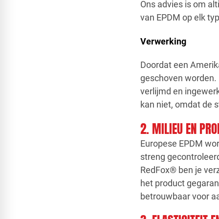
Ons advies is om alt
van EPDM op elk typ
Verwerking
Doordat een Amerika
geschoven worden. D
verlijmd en ingewe
kan niet, omdat de st
2. MILIEU EN PR
Europese EPDM wordt
streng gecontroleerd
RedFox® ben je verz
het product gegarand
betrouwbaar voor a