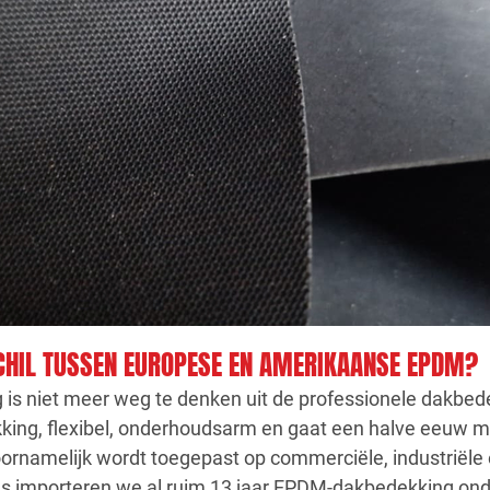
CHIL TUSSEN EUROPESE EN AMERIKAANSE EPDM?
s niet meer weg te denken uit de professionele dakbed
ing, flexibel, onderhoudsarm en gaat een halve eeuw m
ornamelijk wordt toegepast op commerciële, industriële 
s importeren we al ruim 13 jaar EPDM-dakbedekking on