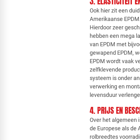
3. ELASTICITEIT 
Ook hier zit een duid
Amerikaanse EPDM. 
Hierdoor zeer gesch
hebben een mega lan
van EPDM met bijvo
gewapend EPDM, wel
EPDM wordt vaak ver
zelfklevende produc
systeem is onder and
verwerking en monta
levensduur verlengen
4. PRIJS EN BES
Over het algemeen 
de Europese als de 
rolbreedtes voorradi