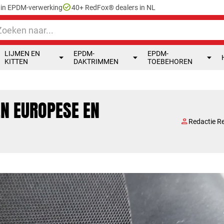
check_circle
e in EPDM-verwerking
40+ RedFox® dealers in NL
LIJMEN EN
EPDM-
EPDM-
KITTEN
DAKTRIMMEN
TOEBEHOREN
EN EUROPESE EN
person
Redactie R