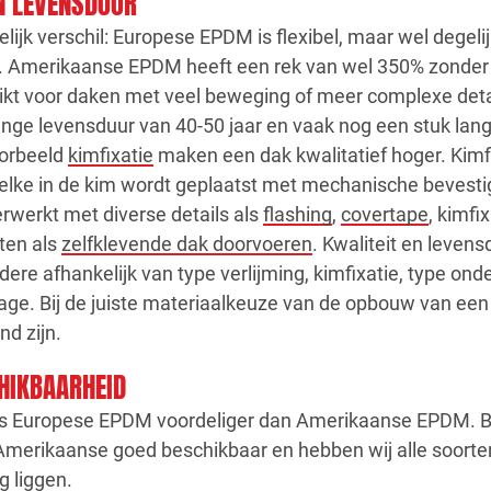
EN LEVENSDUUR
elijk verschil: Europese EPDM is flexibel, maar wel degelij
Amerikaanse EPDM heeft een rek van wel 350% zonder 
ikt voor daken met veel beweging of meer complexe deta
ge levensduur van 40-50 jaar en vaak nog een stuk lang
orbeeld
kimfixatie
maken een dak kwalitatief hoger. Kimf
ke in de kim wordt geplaatst met mechanische bevesti
werkt met diverse details als
flashing
,
covertape
, kimfi
ten als
zelfklevende dak doorvoeren
. Kwaliteit en leve
ere afhankelijk van type verlijming, kimfixatie, type on
ge. Bij de juiste materiaalkeuze van de opbouw van ee
d zijn.
CHIKBAARHEID
is Europese EPDM voordeliger dan Amerikaanse EPDM. B
Amerikaanse goed beschikbaar en hebben wij alle soorten
g liggen.