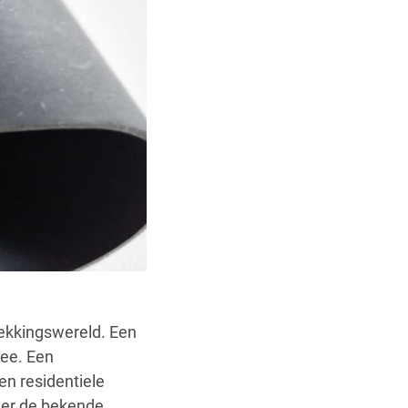
ekkingswereld. Een
ee. Een
en residentiele
der de bekende