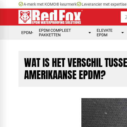
check_circle
check_circle
A-merk met KOMO® keurmerk
Leverancier met expertis
EPDM COMPLEET
ELEVATE
EPDM
PAKKETTEN
EPDM
WAT IS HET VERSCHIL TUSS
AMERIKAANSE EPDM?