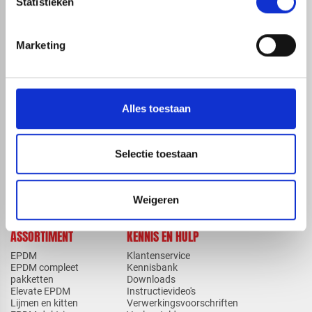
Statistieken
Marketing
map
Veensesteeg 8, 4264 KG Veen
phone_enabled
+31 416 75 02 55
mail
info@redfoxepdm.nl
Alles toestaan
Selectie toestaan
check_circle
A-merk met KOMO® keurmerk
check_circle
Leverancier met expertise in EPDM-verwerking
check_circle
40+ RedFox® dealers in NL
Weigeren
ASSORTIMENT
KENNIS EN HULP
EPDM
Klantenservice
EPDM compleet
Kennisbank
pakketten
Downloads
Elevate EPDM
Instructievideo's
Lijmen en kitten
Verwerkingsvoorschriften