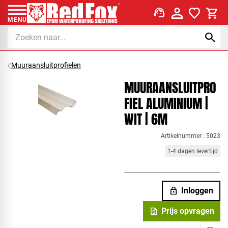
support_agent
MENU
Muuraansluitprofielen
MUURAANSLUITPRO
FIEL ALUMINIUM |
WIT | 6M
Artikelnummer : 5023
1-4 dagen levertijd
lock
Inloggen
request_quote
Prijs opvragen