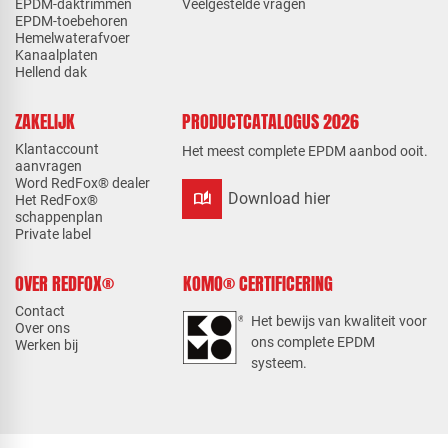
EPDM-daktrimmen
Veelgestelde vragen
EPDM-toebehoren
Hemelwaterafvoer
Kanaalplaten
Hellend dak
ZAKELIJK
PRODUCTCATALOGUS 2026
Klantaccount
Het meest complete EPDM aanbod ooit.
aanvragen
Word RedFox® dealer
auto_stories
Download hier
Het RedFox®
schappenplan
Private label
OVER REDFOX®
KOMO® CERTIFICERING
Contact
Het bewijs van kwaliteit voor
Over ons
ons complete EPDM
Werken bij
systeem.