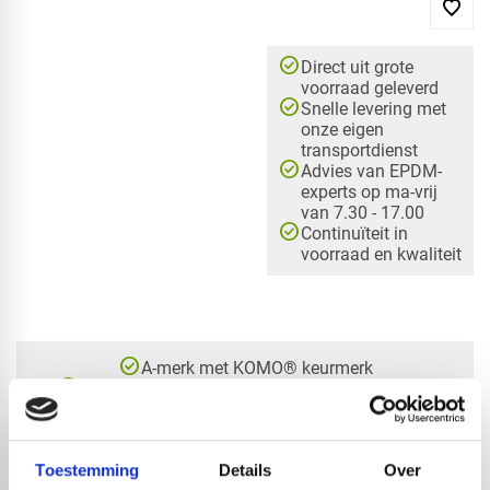
check_circle
Direct uit grote
voorraad geleverd
check_circle
Snelle levering met
onze eigen
transportdienst
check_circle
Advies van EPDM-
experts op ma-vrij
van 7.30 - 17.00
check_circle
Continuïteit in
voorraad en kwaliteit
check_circle
A-merk met KOMO® keurmerk
check_circle
Leverancier met expertise in EPDM-verwerking
check_circle
40+ RedFox® dealers in NL
Toestemming
Details
Over