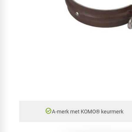
check_circle
A-merk met KOMO® keurmerk