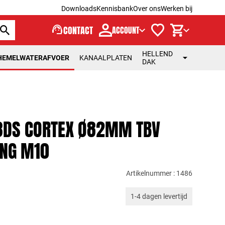
Downloads
Kennisbank
Over ons
Werken bij
support_agent
CONTACT
ACCOUNT
HELLEND
HEMELWATERAFVOER
KANAALPLATEN
DAK
3DS CORTEX Ø82MM TBV
NG M10
Artikelnummer : 1486
1-4 dagen levertijd