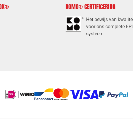
FOX®
KOMO® CERTIFICERING
Het bewijs van kwalite
voor ons complete E
systeem.