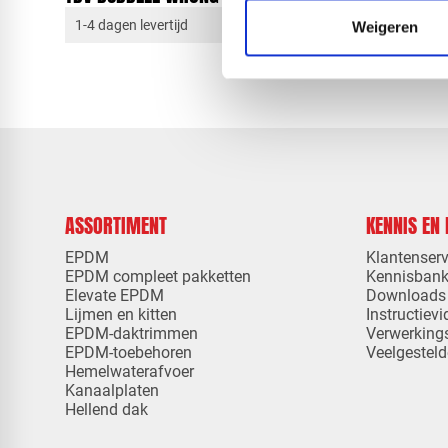
1-4 dagen levertijd
1-4 dagen 
Weigeren
ASSORTIMENT
KENNIS EN
EPDM
Klantenserv
EPDM compleet pakketten
Kennisban
Elevate EPDM
Downloads
Lijmen en kitten
Instructievi
EPDM-daktrimmen
Verwerking
EPDM-toebehoren
Veelgesteld
Hemelwaterafvoer
Kanaalplaten
Hellend dak