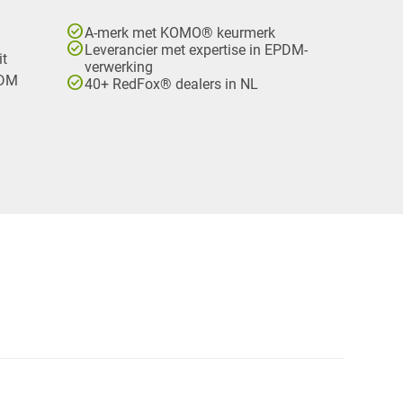
check_circle
A-merk met KOMO® keurmerk
check_circle
Leverancier met expertise in EPDM-
it
verwerking
check_circle
PDM
40+ RedFox® dealers in NL