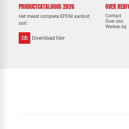
PRODUCTCATALOGUS 2026
OVER RED
Contact
Het meest complete EPDM aanbod
Over ons
ooit.
Werken bij
auto_stories
Download hier