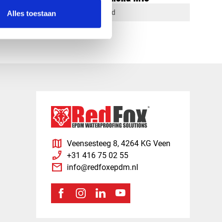
1-4 dagen levertijd
Alles toestaan
map
Veensesteeg 8, 4264 KG Veen
phone_enabled
+31 416 75 02 55
mail
info@redfoxepdm.nl