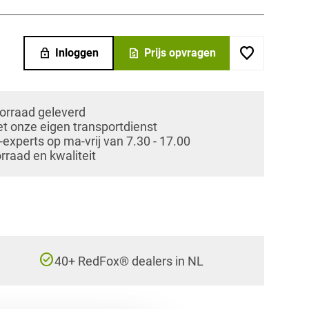
lock
request_quote
Inloggen
Prijs opvragen
oorraad geleverd
et onze eigen transportdienst
xperts op ma-vrij van 7.30 - 17.00
orraad en kwaliteit
check_circle
40+ RedFox® dealers in NL