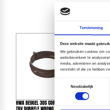
Toestemming
Deze website maakt gebruik
We gebruiken cookies om cont
websiteverkeer te analyseren
media, adverteren en analys
verstrekt of die ze hebben v
Toestemmingsselectie
Noodzakelijk
HWA BEUGEL 3DS CORTEX Ø102MM
HWA BEU
TBV DUBBELE WRONG M10
TBV DUB