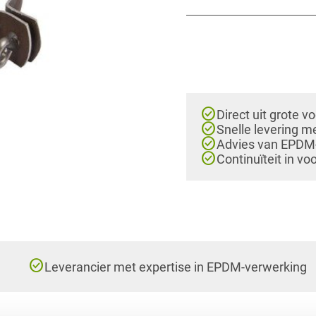
check_circle
Direct uit grote v
check_circle
Snelle levering m
check_circle
Advies van EPDM-e
check_circle
Continuïteit in vo
check_circle
Leverancier met expertise in EPDM-verwerking