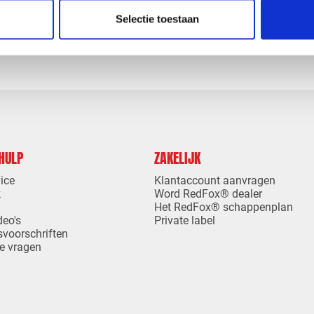
levertijd
1-4 dagen levertijd
Selectie toestaan
 HULP
ZAKELIJK
ice
Klantaccount aanvragen
k
Word RedFox® dealer
Het RedFox® schappenplan
deo's
Private label
svoorschriften
e vragen