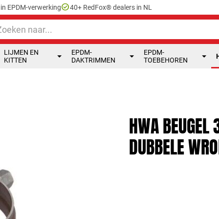
check_circle
e in EPDM-verwerking
40+ RedFox® dealers in NL
LIJMEN EN
EPDM-
EPDM-
KITTEN
DAKTRIMMEN
TOEBEHOREN
HWA BEUGEL 
DUBBELE WRO