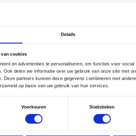
HANDIG OM ER BIJ TE KOPEN
Details
 van cookies
ent en advertenties te personaliseren, om functies voor social
. Ook delen we informatie over uw gebruik van onze site met on
e. Deze partners kunnen deze gegevens combineren met andere i
erzameld op basis van uw gebruik van hun services.
Voorkeuren
Statistieken
GEL 3D RAL 7016 Ø102MM
HWA BEUGEL 3D RAL 7016
BELE WRONG M10
TBV DUBBELE WRONG M10