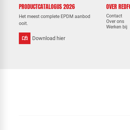
PRODUCTCATALOGUS 2026
OVER RED
Contact
Het meest complete EPDM aanbod
Over ons
ooit.
Werken bij
auto_stories
Download hier