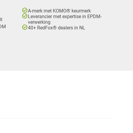
check_circle
A-merk met KOMO® keurmerk
check_circle
Leverancier met expertise in EPDM-
it
verwerking
check_circle
PDM
40+ RedFox® dealers in NL