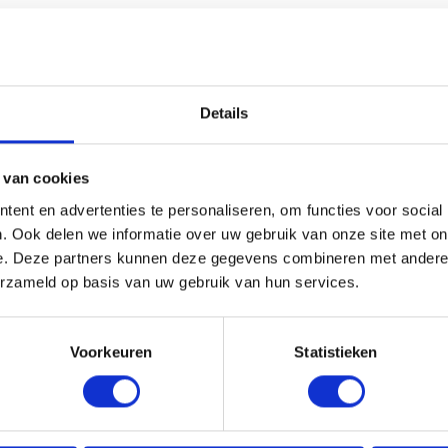
HANDIG OM ER BIJ TE KOPEN
Details
 van cookies
ent en advertenties te personaliseren, om functies voor social
. Ook delen we informatie over uw gebruik van onze site met on
e. Deze partners kunnen deze gegevens combineren met andere i
erzameld op basis van uw gebruik van hun services.
Voorkeuren
Statistieken
GEL 3DS CORTEX Ø82MM
HWA BEUGEL 3D RAL 7016
BELE WRONG M10
TBV DUBBELE WRONG M10