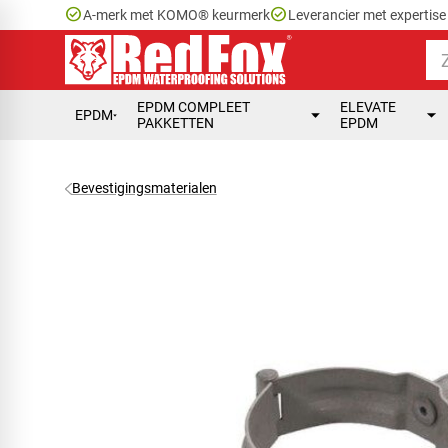
check_circle
check_circle
A-merk met KOMO® keurmerk
Leverancier met expertis
EPDM COMPLEET
ELEVATE
EPDM
PAKKETTEN
EPDM
Bevestigingsmaterialen