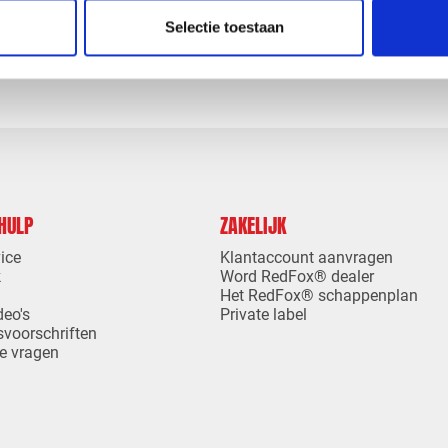
levertijd
1-4 dagen levertijd
Selectie toestaan
 HULP
ZAKELIJK
ice
Klantaccount aanvragen
k
Word RedFox® dealer
Het RedFox® schappenplan
deo's
Private label
svoorschriften
e vragen