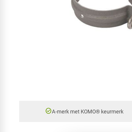
check_circle
A-merk met KOMO® keurmerk