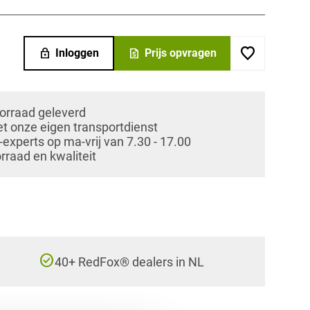
lock
request_quote
Inloggen
Prijs opvragen
oorraad geleverd
et onze eigen transportdienst
xperts op ma-vrij van 7.30 - 17.00
orraad en kwaliteit
check_circle
40+ RedFox® dealers in NL