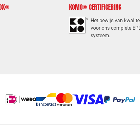
FOX®
KOMO® CERTIFICERING
Het bewijs van kwalite
voor ons complete E
systeem.