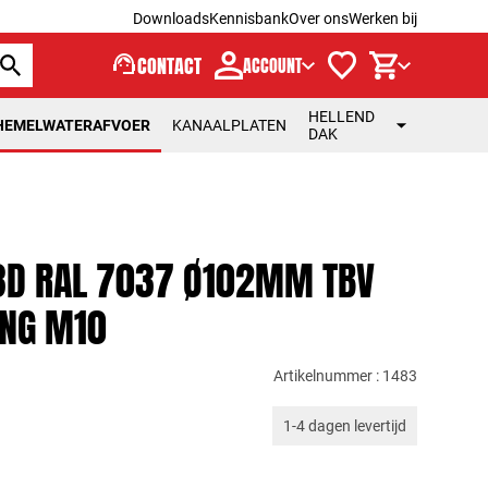
Downloads
Kennisbank
Over ons
Werken bij
support_agent
CONTACT
ACCOUNT
HELLEND
HEMELWATERAFVOER
KANAALPLATEN
DAK
3D RAL 7037 Ø102MM TBV
NG M10
Artikelnummer : 1483
1-4 dagen levertijd