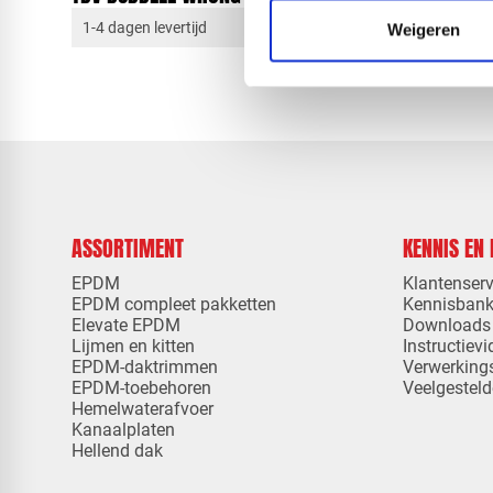
1-4 dagen levertijd
1-4 dagen 
Weigeren
ASSORTIMENT
KENNIS EN
EPDM
Klantenserv
EPDM compleet pakketten
Kennisban
Elevate EPDM
Downloads
Lijmen en kitten
Instructievi
EPDM-daktrimmen
Verwerking
EPDM-toebehoren
Veelgesteld
Hemelwaterafvoer
Kanaalplaten
Hellend dak