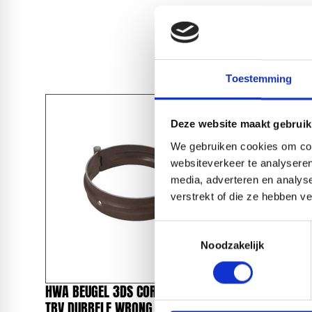
Toestemming
Deze website maakt gebruik
We gebruiken cookies om cont
websiteverkeer te analyseren
media, adverteren en analys
verstrekt of die ze hebben v
Toestemmingsselectie
Noodzakelijk
HWA BEUGEL 3DS CORTEX Ø102MM
HWA BEU
TBV DUBBELE WRONG M10
TBV DUB