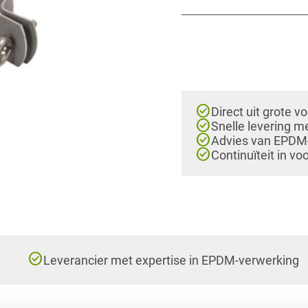
check_circle
Direct uit grote v
check_circle
Snelle levering m
check_circle
Advies van EPDM-e
check_circle
Continuïteit in vo
check_circle
Leverancier met expertise in EPDM-verwerking