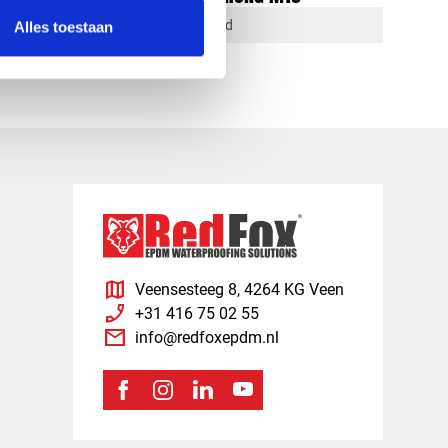
1-4 dagen levertijd
Alles toestaan
map
Veensesteeg 8, 4264 KG Veen
phone_enabled
+31 416 75 02 55
mail
info@redfoxepdm.nl