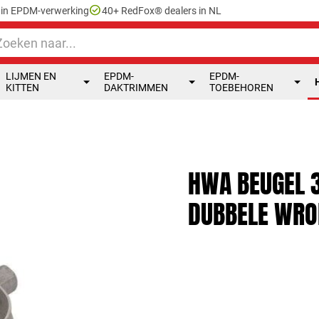
check_circle
e in EPDM-verwerking
40+ RedFox® dealers in NL
LIJMEN EN
EPDM-
EPDM-
KITTEN
DAKTRIMMEN
TOEBEHOREN
HWA BEUGEL 
DUBBELE WRO