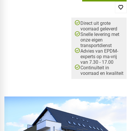
check_circle
Direct uit grote
voorraad geleverd
check_circle
Snelle levering met
onze eigen
transportdienst
check_circle
Advies van EPDM-
experts op ma-vrij
van 7.30 - 17.00
check_circle
Continuïteit in
voorraad en kwaliteit