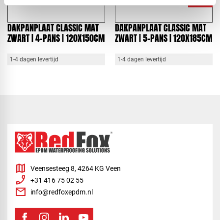
DAKPANPLAAT CLASSIC MAT
DAKPANPLAAT CLASSIC MAT
ZWART | 4-PANS | 120X150CM
ZWART | 5-PANS | 120X185CM
1-4 dagen levertijd
1-4 dagen levertijd
map
Veensesteeg 8, 4264 KG Veen
phone_enabled
+31 416 75 02 55
mail
info@redfoxepdm.nl