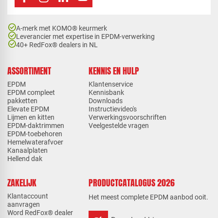
check_circle
A-merk met KOMO® keurmerk
check_circle
Leverancier met expertise in EPDM-verwerking
check_circle
40+ RedFox® dealers in NL
ASSORTIMENT
KENNIS EN HULP
EPDM
Klantenservice
EPDM compleet
Kennisbank
pakketten
Downloads
Elevate EPDM
Instructievideo's
Lijmen en kitten
Verwerkingsvoorschriften
EPDM-daktrimmen
Veelgestelde vragen
EPDM-toebehoren
Hemelwaterafvoer
Kanaalplaten
Hellend dak
ZAKELIJK
PRODUCTCATALOGUS 2026
Klantaccount
Het meest complete EPDM aanbod ooit.
aanvragen
Word RedFox® dealer