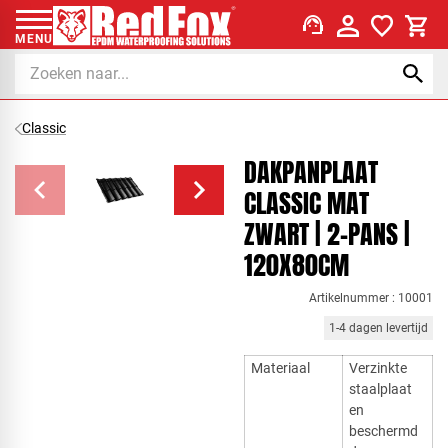
support_agent
MENU
Classic
DAKPANPLAAT
CLASSIC MAT
ZWART | 2-PANS |
120X80CM
Artikelnummer : 10001
1-4 dagen levertijd
Materiaal
Verzinkte
staalplaat
en
beschermd