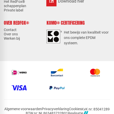
auto_stories
Download hier
Het RedFox®
schappenplan
Private label
OVER REDFOX®
KOMO® CERTIFICERING
Contact
Het bewijs van kwaliteit voor
Over ons
ons complete EPDM
Werken bij
systeem.
Algemene voorwaarden
Privacyverklaring
Cookies
KvK nr: 85041289
Realisatie
BTW nr: NL863483732B01