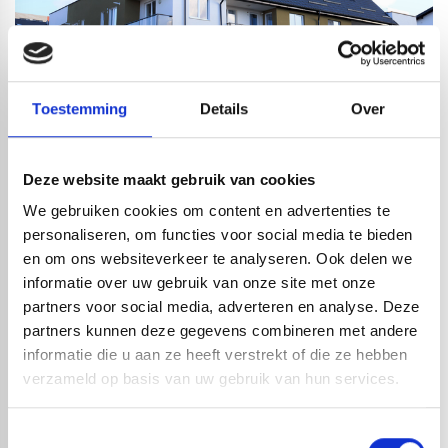
Toestemming
Details
Over
OMSCHRIJVING
Deze website maakt gebruik van cookies
De Classic dakpanplaat is een duurzame en stijlvolle
metalen dakbedekking met de uitstraling van traditionele
We gebruiken cookies om content en advertenties te
dakpannen. Geprofileerd in verzinkt staal (Z225-Z275) met
personaliseren, om functies voor social media te bieden
matte coating, biedt deze plaat een authentieke, tijdloze
en om ons websiteverkeer te analyseren. Ook delen we
look die perfect past bij zowel nieuwbouw als renovatie.
informatie over uw gebruik van onze site met onze
Dankzij de matte afwerking worden reflecties
partners voor social media, adverteren en analyse. Deze
geminimaliseerd en blijft het dak langdurig schoon. De
partners kunnen deze gegevens combineren met andere
Classic dakpanplaten zijn kleurvast, vorstbestendig en
informatie die u aan ze heeft verstrekt of die ze hebben
eenvoudig te verwerken dankzij slimme pasvormen.
verzameld op basis van uw gebruik van hun services.
Verkrijgbaar in meerdere maatvoeringen, waaronder 2-pans
(120x80 cm), en in kleuren zoals mat zwart en mat
Toestemmingsselectie