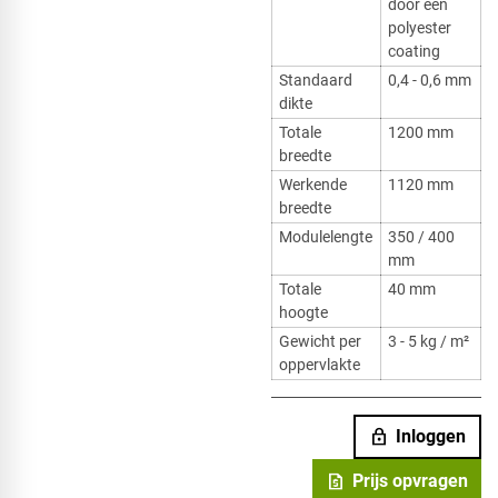
door een
polyester
coating
Standaard
0,4 - 0,6 mm
dikte
Totale
1200 mm
breedte
Werkende
1120 mm
breedte
Modulelengte
350 / 400
mm
Totale
40 mm
hoogte
Gewicht per
3 - 5 kg / m²
oppervlakte
lock
Inloggen
request_quote
Prijs opvragen