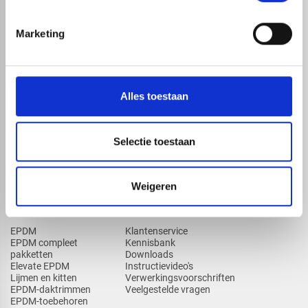
Marketing
map
Veensesteeg 8, 4264 KG Veen
phone_enabled
+31 416 75 02 55
mail
info@redfoxepdm.nl
Alles toestaan
Selectie toestaan
check_circle
A-merk met KOMO® keurmerk
check_circle
Leverancier met expertise in EPDM-verwerking
check_circle
40+ RedFox® dealers in NL
Weigeren
ASSORTIMENT
KENNIS EN HULP
EPDM
Klantenservice
EPDM compleet
Kennisbank
pakketten
Downloads
Elevate EPDM
Instructievideo's
Lijmen en kitten
Verwerkingsvoorschriften
EPDM-daktrimmen
Veelgestelde vragen
EPDM-toebehoren