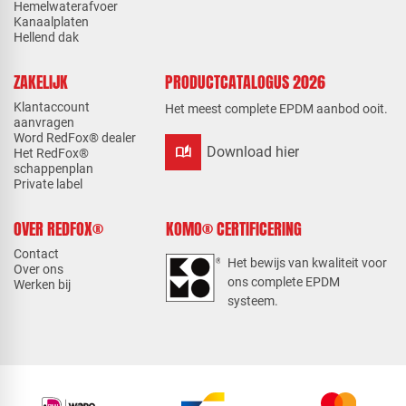
Hemelwaterafvoer
Kanaalplaten
Hellend dak
ZAKELIJK
PRODUCTCATALOGUS 2026
Klantaccount
Het meest complete EPDM aanbod ooit.
aanvragen
Word RedFox® dealer
auto_stories
Download hier
Het RedFox®
schappenplan
Private label
OVER REDFOX®
KOMO® CERTIFICERING
Contact
Het bewijs van kwaliteit voor
Over ons
ons complete EPDM
Werken bij
systeem.