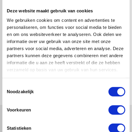
Deze website maakt gebruik van cookies
We gebruiken cookies om content en advertenties te
personaliseren, om functies voor social media te bieden
en om ons websiteverkeer te analyseren. Ook delen we
informatie over uw gebruik van onze site met onze
partners voor social media, adverteren en analyse. Deze
partners kunnen deze gegevens combineren met andere
informatie die u aan ze heeft verstrekt of die ze hebben
T-STUK ZINK 45 GRADEN (Ø80
T-STUK ZINK 85 GRADEN (Ø80
verzameld op basis van uw gebruik van hun services.
X 80 X 80 MM)
X 80 X 80 MM)
1-4 dagen levertijd
1-4 dagen levertijd
Toestemmingsselectie
Noodzakelijk
Voorkeuren
Statistieken