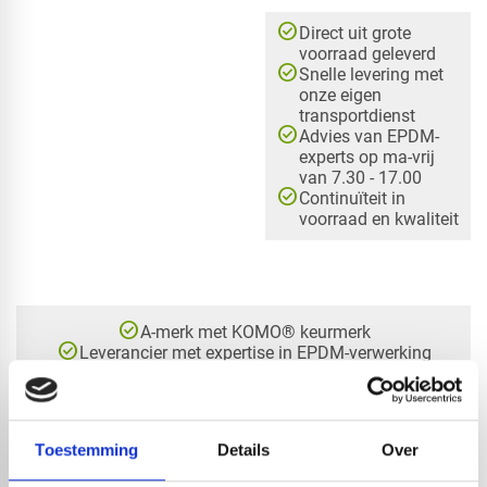
check_circle
Direct uit grote
voorraad geleverd
check_circle
Snelle levering met
onze eigen
transportdienst
check_circle
Advies van EPDM-
experts op ma-vrij
van 7.30 - 17.00
check_circle
Continuïteit in
voorraad en kwaliteit
check_circle
A-merk met KOMO® keurmerk
check_circle
Leverancier met expertise in EPDM-verwerking
check_circle
40+ RedFox® dealers in NL
Toestemming
Details
Over
HANDIG OM ER BIJ TE KOPEN