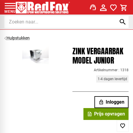
support_agent
MENU
Hulpstukken
ZINK VERGAARBAK
MODEL JUNIOR
Artikelnummer : 1318
1-4 dagen levertijd
lock
Inloggen
request_quote
Prijs opvragen