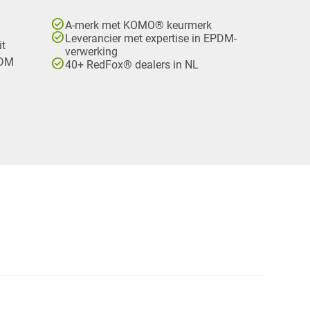
check_circle
A-merk met KOMO® keurmerk
check_circle
Leverancier met expertise in EPDM-
it
verwerking
check_circle
PDM
40+ RedFox® dealers in NL