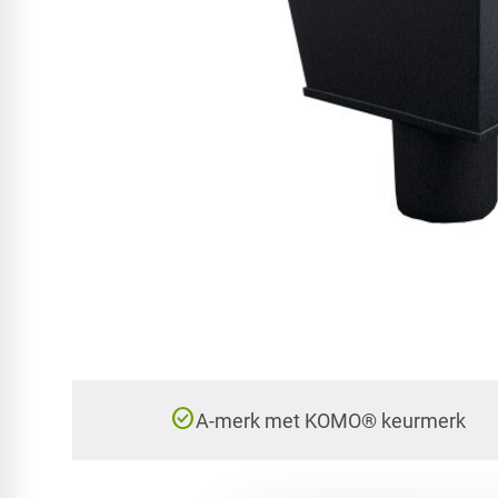
check_circle
A-merk met KOMO® keurmerk