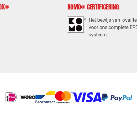
FOX®
KOMO® CERTIFICERING
Het bewijs van kwalite
voor ons complete E
systeem.