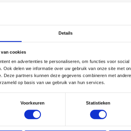
HANDIG OM ER BIJ TE KOPEN
Details
 van cookies
ent en advertenties te personaliseren, om functies voor social
. Ook delen we informatie over uw gebruik van onze site met on
e. Deze partners kunnen deze gegevens combineren met andere i
erzameld op basis van uw gebruik van hun services.
Voorkeuren
Statistieken
PRONGBOCHT ALU 3DS
VESTIS SPRONGBOCHT ALU 
Ø80MM H.O.H. 50MM
7016 Ø100MM H.O.H. 50