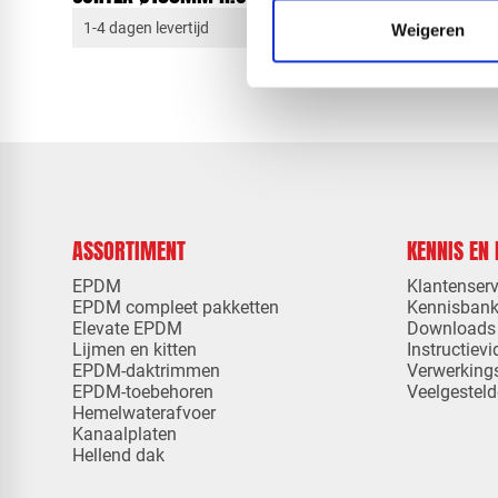
1-4 dagen levertijd
1-4 dagen 
Weigeren
ASSORTIMENT
KENNIS EN
EPDM
Klantenserv
EPDM compleet pakketten
Kennisban
Elevate EPDM
Downloads
Lijmen en kitten
Instructievi
EPDM-daktrimmen
Verwerking
EPDM-toebehoren
Veelgesteld
Hemelwaterafvoer
Kanaalplaten
Hellend dak