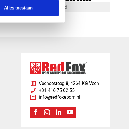
1-4 dagen levertijd
Alles toestaan
map
Veensesteeg 8, 4264 KG Veen
phone_enabled
+31 416 75 02 55
mail
info@redfoxepdm.nl