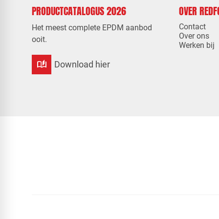
PRODUCTCATALOGUS 2026
OVER RED
Contact
Het meest complete EPDM aanbod
Over ons
ooit.
Werken bij
auto_stories
Download hier