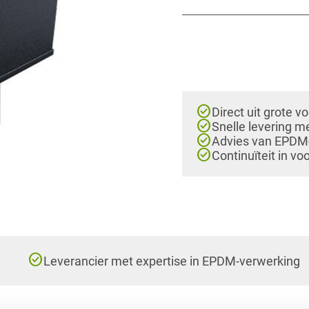
check_circle
Direct uit grote v
check_circle
Snelle levering m
check_circle
Advies van EPDM-e
check_circle
Continuïteit in vo
check_circle
Leverancier met expertise in EPDM-verwerking