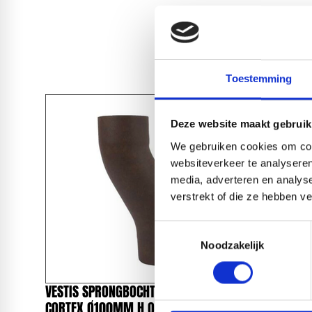
Toestemming
Deze website maakt gebruik
We gebruiken cookies om cont
websiteverkeer te analyseren
media, adverteren en analys
verstrekt of die ze hebben v
Toestemmingsselectie
Noodzakelijk
VESTIS SPRONGBOCHT ALU 3DS
VESTIS S
CORTEX Ø100MM H.O.H. 50MM
CORTEX 