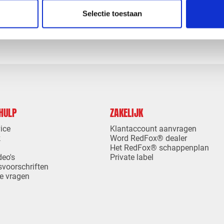
levertijd
1-4 dagen levertijd
Selectie toestaan
 HULP
ZAKELIJK
ice
Klantaccount aanvragen
k
Word RedFox® dealer
Het RedFox® schappenplan
deo's
Private label
svoorschriften
e vragen