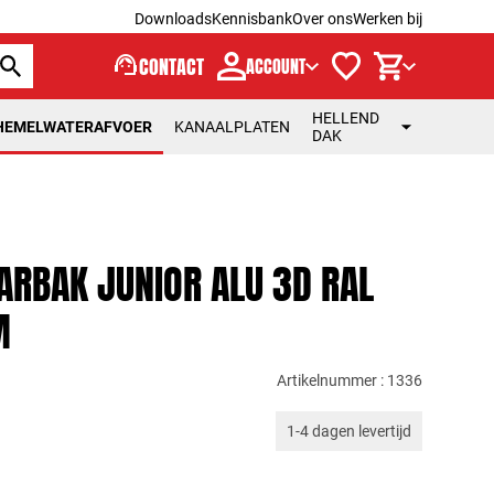
Downloads
Kennisbank
Over ons
Werken bij
support_agent
CONTACT
ACCOUNT
HELLEND
HEMELWATERAFVOER
KANAALPLATEN
DAK
ARBAK JUNIOR ALU 3D RAL
M
Artikelnummer : 1336
1-4 dagen levertijd