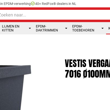
check_circle
e in EPDM-verwerking
40+ RedFox® dealers in NL
LIJMEN EN
EPDM-
EPDM-
KITTEN
DAKTRIMMEN
TOEBEHOREN
VESTIS VERGA
7016 Ø100M