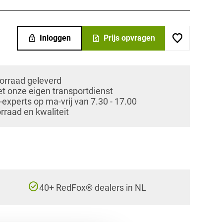
lock
request_quote
Inloggen
Prijs opvragen
oorraad geleverd
et onze eigen transportdienst
xperts op ma-vrij van 7.30 - 17.00
orraad en kwaliteit
check_circle
40+ RedFox® dealers in NL