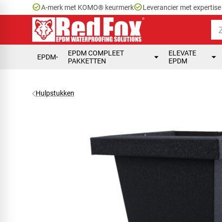
check_circle
check_circle
A-merk met KOMO® keurmerk
Leverancier met expertis
EPDM COMPLEET
ELEVATE
EPDM
PAKKETTEN
EPDM
Hulpstukken