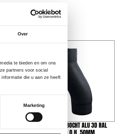
Over
 media te bieden en om ons
ze partners voor social
nformatie die u aan ze heeft
Marketing
3D RAL
VESTIS SPRONGBOCHT ALU 3D RAL
MM
7016 Ø80MM H.O.H. 50MM