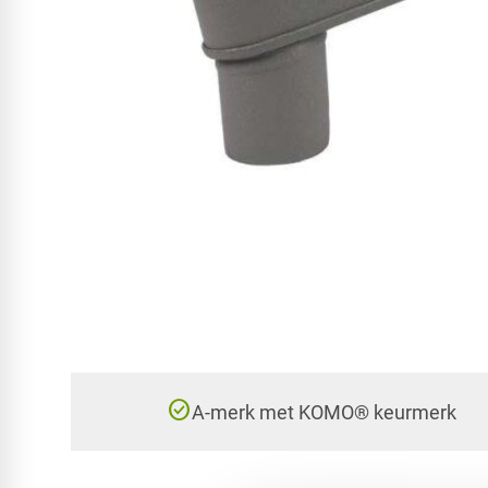
check_circle
A-merk met KOMO® keurmerk