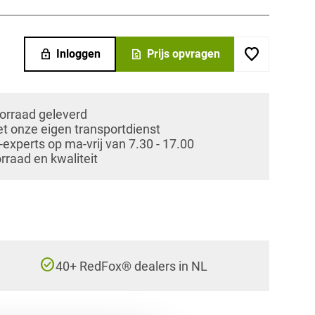
lock
request_quote
Inloggen
Prijs opvragen
oorraad geleverd
et onze eigen transportdienst
xperts op ma-vrij van 7.30 - 17.00
orraad en kwaliteit
check_circle
40+ RedFox® dealers in NL