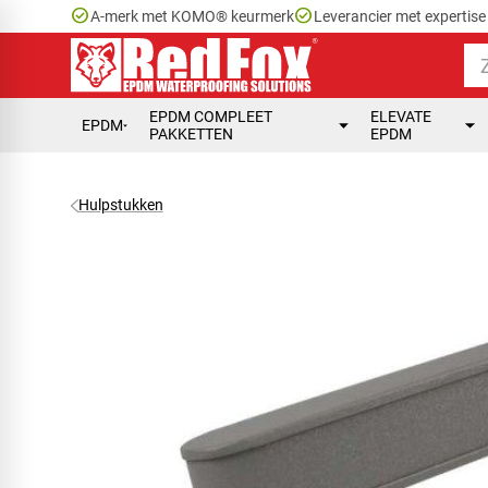
check_circle
check_circle
A-merk met KOMO® keurmerk
Leverancier met expertis
EPDM COMPLEET
ELEVATE
EPDM
PAKKETTEN
EPDM
Hulpstukken