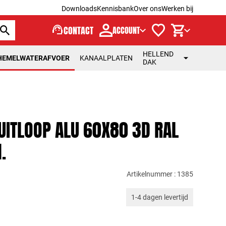
Downloads
Kennisbank
Over ons
Werken bij
support_agent
CONTACT
ACCOUNT
HELLEND
HEMELWATERAFVOER
KANAALPLATEN
DAK
UITLOOP ALU 60X80 3D RAL
.
Artikelnummer : 1385
1-4 dagen levertijd