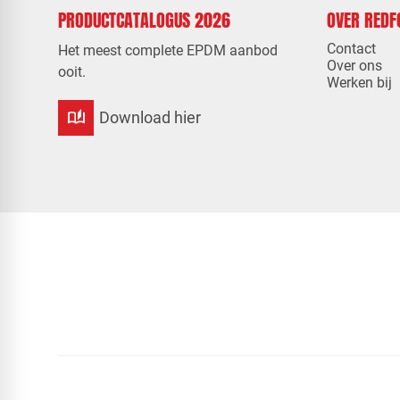
PRODUCTCATALOGUS 2026
OVER RED
Contact
Het meest complete EPDM aanbod
Over ons
ooit.
Werken bij
auto_stories
Download hier