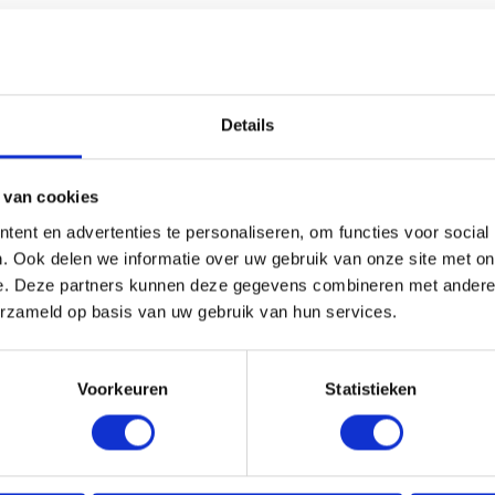
HANDIG OM ER BIJ TE KOPEN
Details
 van cookies
ent en advertenties te personaliseren, om functies voor social
. Ook delen we informatie over uw gebruik van onze site met on
e. Deze partners kunnen deze gegevens combineren met andere i
erzameld op basis van uw gebruik van hun services.
Voorkeuren
Statistieken
PRONGBOCHT ALU 3DS
VESTIS SPRONGBOCHT ALU 
Ø80MM H.O.H. 50MM
7016 Ø100MM H.O.H. 50