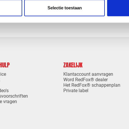
levertijd
1-4 dagen levertijd
Selectie toestaan
 HULP
ZAKELIJK
ice
Klantaccount aanvragen
k
Word RedFox® dealer
Het RedFox® schappenplan
deo's
Private label
svoorschriften
e vragen