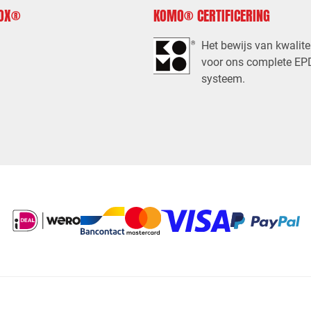
FOX®
KOMO® CERTIFICERING
Het bewijs van kwalite
voor ons complete E
systeem.