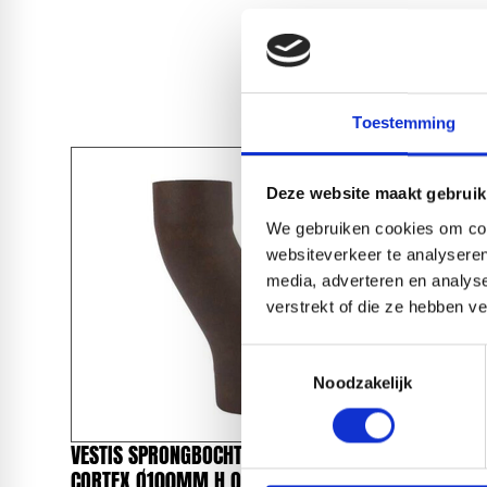
Toestemming
Deze website maakt gebruik
We gebruiken cookies om cont
websiteverkeer te analyseren
media, adverteren en analys
verstrekt of die ze hebben v
Toestemmingsselectie
Noodzakelijk
VESTIS SPRONGBOCHT ALU 3DS
VESTIS S
CORTEX Ø100MM H.O.H. 50MM
CORTEX 