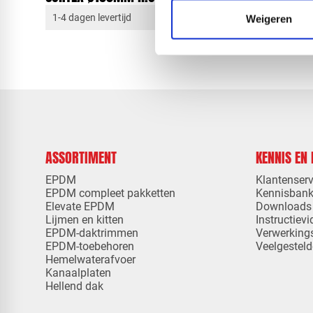
1-4 dagen levertijd
1-4 dagen 
Weigeren
ASSORTIMENT
KENNIS EN
EPDM
Klantenserv
EPDM compleet pakketten
Kennisban
Elevate EPDM
Downloads
Lijmen en kitten
Instructievi
EPDM-daktrimmen
Verwerking
EPDM-toebehoren
Veelgesteld
Hemelwaterafvoer
Kanaalplaten
Hellend dak