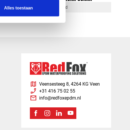
1-4 dagen levertijd
Alles toestaan
map
Veensesteeg 8, 4264 KG Veen
phone_enabled
+31 416 75 02 55
mail
info@redfoxepdm.nl