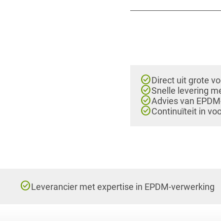
check_circle
Direct uit grote v
check_circle
Snelle levering m
check_circle
Advies van EPDM-e
check_circle
Continuïteit in vo
check_circle
Leverancier met expertise in EPDM-verwerking