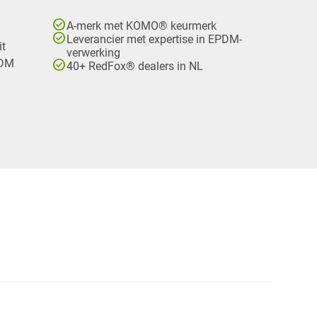
check_circle
A-merk met KOMO® keurmerk
check_circle
Leverancier met expertise in EPDM-
it
verwerking
check_circle
PDM
40+ RedFox® dealers in NL