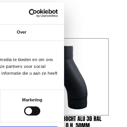
Over
 media te bieden en om ons
ze partners voor social
nformatie die u aan ze heeft
Marketing
3D RAL
VESTIS SPRONGBOCHT ALU 3D RAL
MM
7016 Ø80MM H.O.H. 50MM