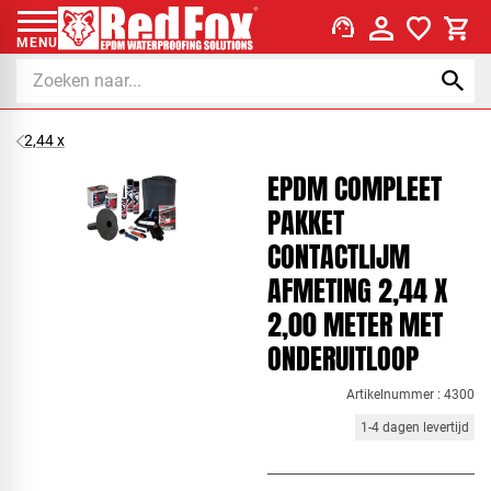
support_agent
MENU
2,44 x
EPDM COMPLEET
PAKKET
CONTACTLIJM
AFMETING 2,44 X
2,00 METER MET
ONDERUITLOOP
Artikelnummer : 4300
1-4 dagen levertijd