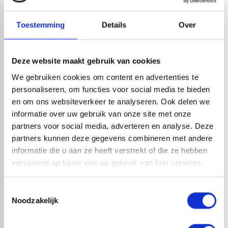
Leverancier met expertise in EPDM-verwerking
check_circle
40+ RedFox® dealers in NL
Toestemming
Details
Over
HANDIG OM ER BIJ TE KOPEN
Deze website maakt gebruik van cookies
We gebruiken cookies om content en advertenties te
personaliseren, om functies voor social media te bieden
en om ons websiteverkeer te analyseren. Ook delen we
informatie over uw gebruik van onze site met onze
partners voor social media, adverteren en analyse. Deze
partners kunnen deze gegevens combineren met andere
informatie die u aan ze heeft verstrekt of die ze hebben
verzameld op basis van uw gebruik van hun services.
EPDM COMPLEET PAKKET
EPDM COMPLEET PAKKET
Toestemmingsselectie
CONTACTLIJM AFMETING 2,44
CONTACTLIJM AFMETING 2,44
Noodzakelijk
X 10,00 METER MET
X 9,00 METER MET
STADSUITLOOP
STADSUITLOOP