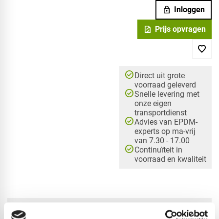
lock
Inloggen
request_quote
Prijs opvragen
check_circle
Direct uit grote
voorraad geleverd
check_circle
Snelle levering met
onze eigen
transportdienst
check_circle
Advies van EPDM-
experts op ma-vrij
van 7.30 - 17.00
check_circle
Continuïteit in
voorraad en kwaliteit
check_circle
A-merk met KOMO® keurmerk
check_circle