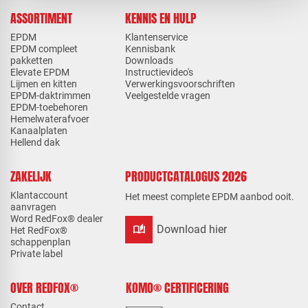
ASSORTIMENT
KENNIS EN HULP
EPDM
Klantenservice
EPDM compleet
Kennisbank
pakketten
Downloads
Elevate EPDM
Instructievideo's
Lijmen en kitten
Verwerkingsvoorschriften
EPDM-daktrimmen
Veelgestelde vragen
EPDM-toebehoren
Hemelwaterafvoer
Kanaalplaten
Hellend dak
ZAKELIJK
PRODUCTCATALOGUS 2026
Klantaccount
Het meest complete EPDM aanbod ooit.
aanvragen
Word RedFox® dealer
auto_stories
Download hier
Het RedFox®
schappenplan
Private label
OVER REDFOX®
KOMO® CERTIFICERING
Contact