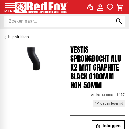
support_agent
MENU
Hulpstukken
VESTIS
SPRONGBOCHT ALU
K2 MAT GRAPHITE
BLACK Ø100MM
HOH 50MM
Artikelnummer : 1457
1-4 dagen levertijd
lock
Inloggen