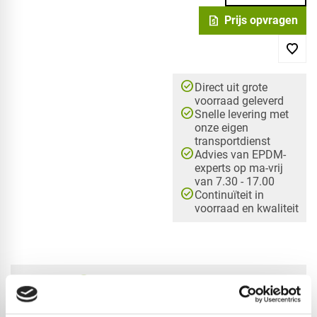
request_quote
Prijs opvragen
check_circle
Direct uit grote
voorraad geleverd
check_circle
Snelle levering met
onze eigen
transportdienst
check_circle
Advies van EPDM-
experts op ma-vrij
van 7.30 - 17.00
check_circle
Continuïteit in
voorraad en kwaliteit
check_circle
A-merk met KOMO® keurmerk
check_circle
Leverancier met expertise in EPDM-verwerking
check_circle
40+ RedFox® dealers in NL