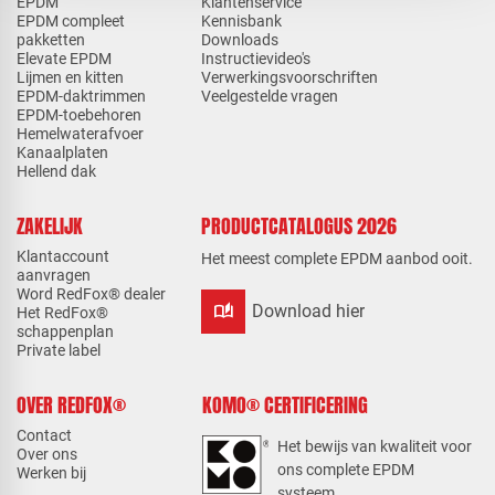
EPDM
Klantenservice
EPDM compleet
Kennisbank
pakketten
Downloads
Elevate EPDM
Instructievideo's
Lijmen en kitten
Verwerkingsvoorschriften
EPDM-daktrimmen
Veelgestelde vragen
EPDM-toebehoren
Hemelwaterafvoer
Kanaalplaten
Hellend dak
ZAKELIJK
PRODUCTCATALOGUS 2026
Klantaccount
Het meest complete EPDM aanbod ooit.
aanvragen
Word RedFox® dealer
auto_stories
Download hier
Het RedFox®
schappenplan
Private label
OVER REDFOX®
KOMO® CERTIFICERING
Contact
Het bewijs van kwaliteit voor
Over ons
ons complete EPDM
Werken bij
systeem.