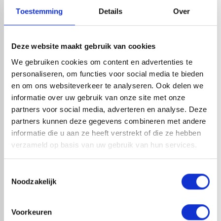
Toestemming
Details
Over
HANDIG OM ER BIJ TE KOPEN
Deze website maakt gebruik van cookies
We gebruiken cookies om content en advertenties te
personaliseren, om functies voor social media te bieden
en om ons websiteverkeer te analyseren. Ook delen we
informatie over uw gebruik van onze site met onze
partners voor social media, adverteren en analyse. Deze
partners kunnen deze gegevens combineren met andere
informatie die u aan ze heeft verstrekt of die ze hebben
verzameld op basis van uw gebruik van hun services.
VESTIS SPRONGBOCHT ALU
VESTIS SPRONGBOCHT ALU
Toestemmingsselectie
3DS CORTEX Ø100MM H.O.H.
3DS CORTEX Ø80MM H.O.H.
Noodzakelijk
50MM
50MM
1-4 dagen levertijd
1-4 dagen levertijd
Voorkeuren