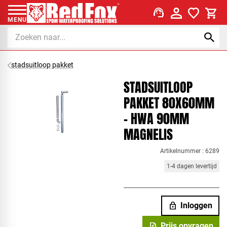
support_agent
MENU
stadsuitloop pakket
STADSUITLOOP
PAKKET 80X60MM
- HWA 90MM
MAGNELIS
Artikelnummer : 6289
1-4 dagen levertijd
lock
Inloggen
request_quote
Prijs opvragen