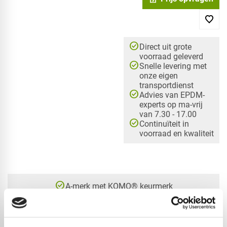
check_circle
Direct uit grote
voorraad geleverd
check_circle
Snelle levering met
onze eigen
transportdienst
check_circle
Advies van EPDM-
experts op ma-vrij
van 7.30 - 17.00
check_circle
Continuïteit in
voorraad en kwaliteit
check_circle
A-merk met KOMO® keurmerk
check_circle
Leverancier met expertise in EPDM-verwerking
check_circle
40+ RedFox® dealers in NL