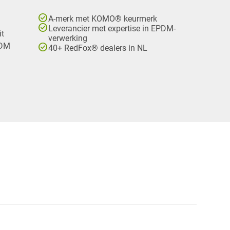
check_circle
A-merk met KOMO® keurmerk
check_circle
Leverancier met expertise in EPDM-
it
verwerking
check_circle
PDM
40+ RedFox® dealers in NL