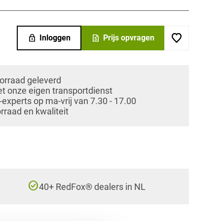
lock
request_quote
Inloggen
Prijs opvragen
oorraad geleverd
et onze eigen transportdienst
xperts op ma-vrij van 7.30 - 17.00
orraad en kwaliteit
check_circle
40+ RedFox® dealers in NL