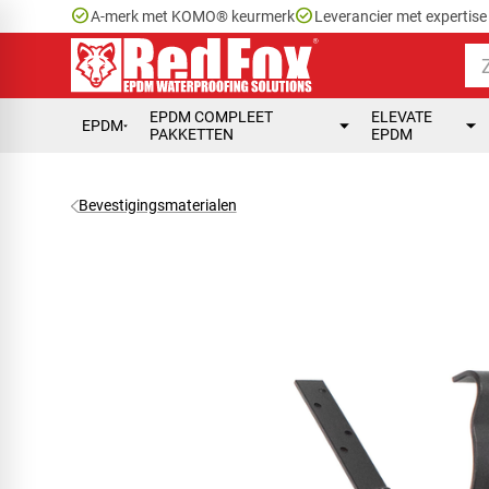
check_circle
check_circle
A-merk met KOMO® keurmerk
Leverancier met expertis
EPDM COMPLEET
ELEVATE
EPDM
PAKKETTEN
EPDM
Bevestigingsmaterialen