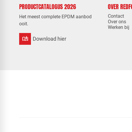
PRODUCTCATALOGUS 2026
OVER RED
Contact
Het meest complete EPDM aanbod
Over ons
ooit.
Werken bij
auto_stories
Download hier