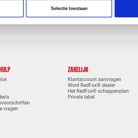
levertijd
1-4 dagen levertijd
Selectie toestaan
 HULP
ZAKELIJK
ice
Klantaccount aanvragen
k
Word RedFox® dealer
Het RedFox® schappenplan
deo's
Private label
svoorschriften
e vragen