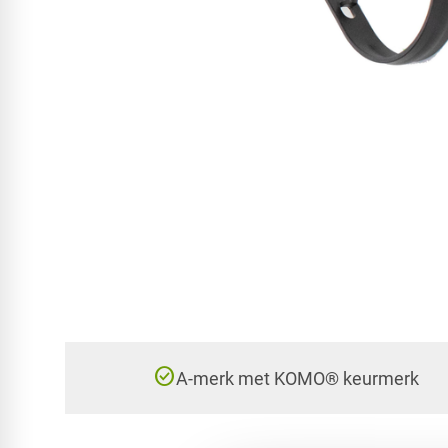
check_circle
A-merk met KOMO® keurmerk