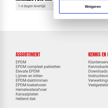
1-4 dagen levertijd
1-4 dagen 
Weigeren
ASSORTIMENT
KENNIS EN
EPDM
Klantenserv
EPDM compleet pakketten
Kennisban
Elevate EPDM
Downloads
Lijmen en kitten
Instructievi
EPDM-daktrimmen
Verwerking
EPDM-toebehoren
Veelgesteld
Hemelwaterafvoer
Kanaalplaten
Hellend dak