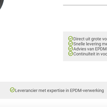
check_circle
Direct uit grote v
check_circle
Snelle levering m
check_circle
Advies van EPDM-e
check_circle
Continuïteit in vo
check_circle
Leverancier met expertise in EPDM-verwerking