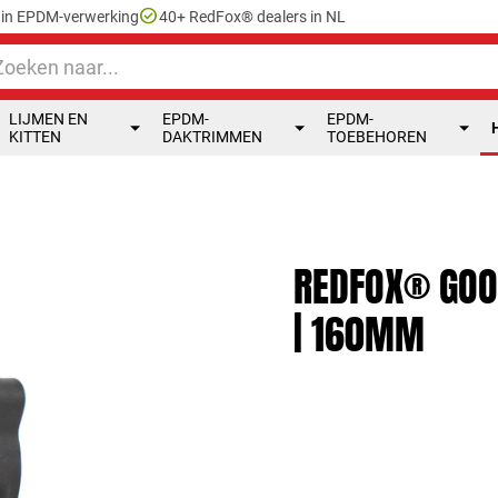
check_circle
e in EPDM-verwerking
40+ RedFox® dealers in NL
LIJMEN EN
EPDM-
EPDM-
KITTEN
DAKTRIMMEN
TOEBEHOREN
REDFOX® GOO
| 160MM