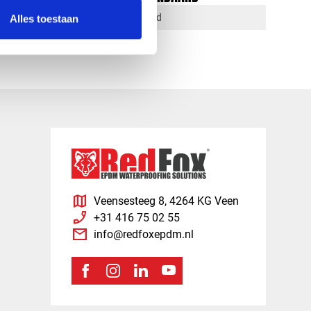
1-4 dagen levertijd
Alles toestaan
map
Veensesteeg 8, 4264 KG Veen
phone_enabled
+31 416 75 02 55
mail
info@redfoxepdm.nl