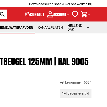
Downloads
Kennisbank
Over ons
Werken bij
support_agent
CONTACT
ACCOUNT
HELLEND
HEMELWATERAFVOER
KANAALPLATEN
DAK
TBEUGEL 125MM | RAL 9005
Artikelnummer : 6034
1-4 dagen levertijd