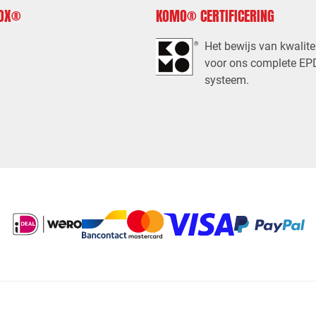
FOX®
KOMO® CERTIFICERING
Het bewijs van kwalite
voor ons complete E
systeem.