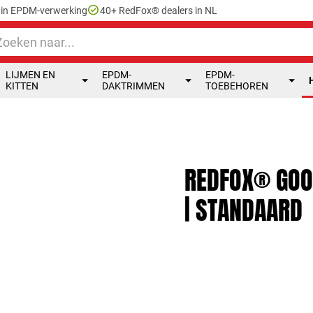
check_circle
e in EPDM-verwerking
40+ RedFox® dealers in NL
LIJMEN EN
EPDM-
EPDM-
KITTEN
DAKTRIMMEN
TOEBEHOREN
REDFOX® GOO
| STANDAARD