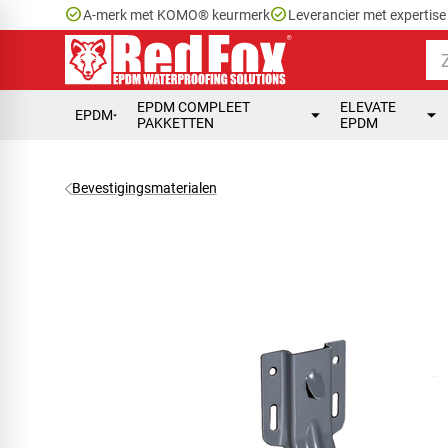
check_circle
check_circle
A-merk met KOMO® keurmerk
Leverancier met expertis
EPDM COMPLEET
ELEVATE
EPDM
PAKKETTEN
EPDM
Bevestigingsmaterialen