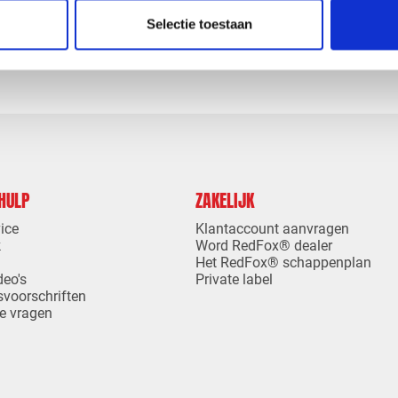
levertijd
1-4 dagen levertijd
Selectie toestaan
 HULP
ZAKELIJK
ice
Klantaccount aanvragen
k
Word RedFox® dealer
Het RedFox® schappenplan
deo's
Private label
svoorschriften
e vragen