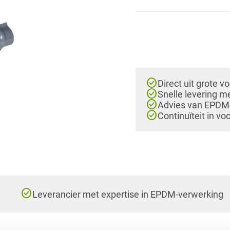
check_circle
Direct uit grote v
check_circle
Snelle levering m
check_circle
Advies van EPDM-e
check_circle
Continuïteit in vo
check_circle
Leverancier met expertise in EPDM-verwerking