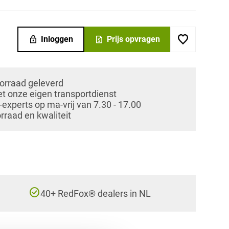
lock
request_quote
Inloggen
Prijs opvragen
oorraad geleverd
et onze eigen transportdienst
xperts op ma-vrij van 7.30 - 17.00
orraad en kwaliteit
check_circle
40+ RedFox® dealers in NL