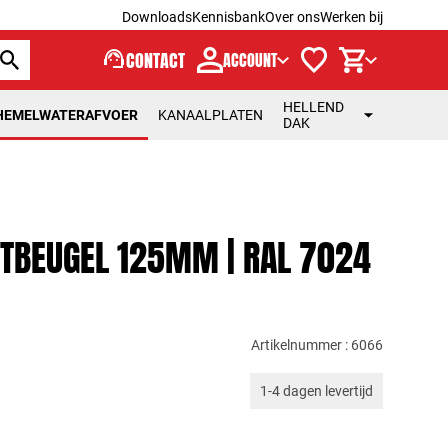
Downloads
Kennisbank
Over ons
Werken bij
support_agent
CONTACT
ACCOUNT
HELLEND
HEMELWATERAFVOER
KANAALPLATEN
DAK
TBEUGEL 125MM | RAL 7024
Artikelnummer : 6066
1-4 dagen levertijd