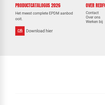
PRODUCTCATALOGUS 2026
OVER RED
Contact
Het meest complete EPDM aanbod
Over ons
ooit.
Werken bij
auto_stories
Download hier