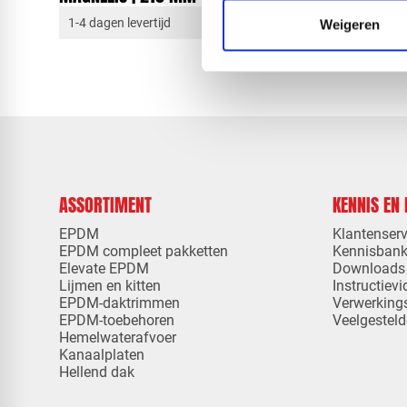
1-4 dagen levertijd
1-4 dagen 
Weigeren
ASSORTIMENT
KENNIS EN
EPDM
Klantenserv
EPDM compleet pakketten
Kennisban
Elevate EPDM
Downloads
Lijmen en kitten
Instructievi
EPDM-daktrimmen
Verwerking
EPDM-toebehoren
Veelgesteld
Hemelwaterafvoer
Kanaalplaten
Hellend dak