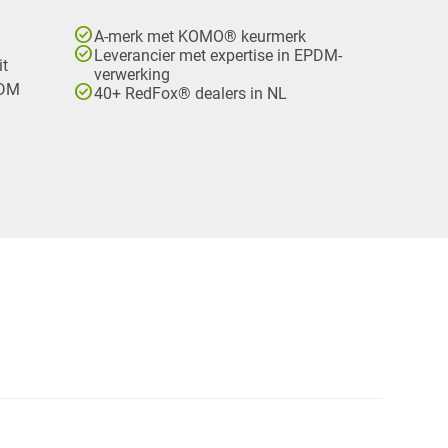
check_circle
A-merk met KOMO® keurmerk
check_circle
Leverancier met expertise in EPDM-
it
verwerking
check_circle
PDM
40+ RedFox® dealers in NL