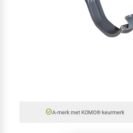
check_circle
A-merk met KOMO® keurmerk