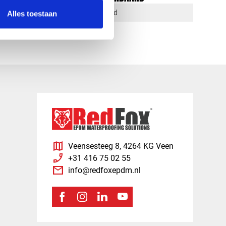
1-4 dagen levertijd
Alles toestaan
map
Veensesteeg 8, 4264 KG Veen
phone_enabled
+31 416 75 02 55
mail
info@redfoxepdm.nl