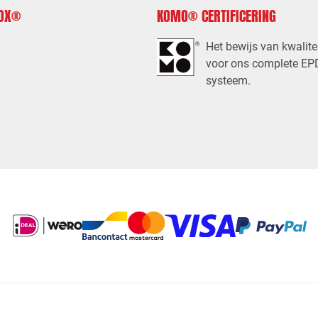
FOX®
KOMO® CERTIFICERING
Het bewijs van kwalite
voor ons complete E
systeem.