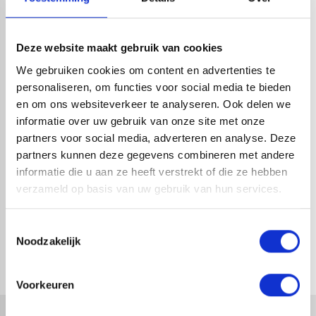
HANDIG OM ER BIJ TE KOPEN
Deze website maakt gebruik van cookies
We gebruiken cookies om content en advertenties te
personaliseren, om functies voor social media te bieden
en om ons websiteverkeer te analyseren. Ook delen we
informatie over uw gebruik van onze site met onze
partners voor social media, adverteren en analyse. Deze
partners kunnen deze gegevens combineren met andere
informatie die u aan ze heeft verstrekt of die ze hebben
verzameld op basis van uw gebruik van hun services.
REDFOX® GOOTBEUGEL 125
REDFOX® GOOTBEUGEL 125
MM | MAGNELIS | 210 MM
MM | MAGNELIS | KORT
Toestemmingsselectie
Noodzakelijk
1-4 dagen levertijd
1-4 dagen levertijd
Voorkeuren