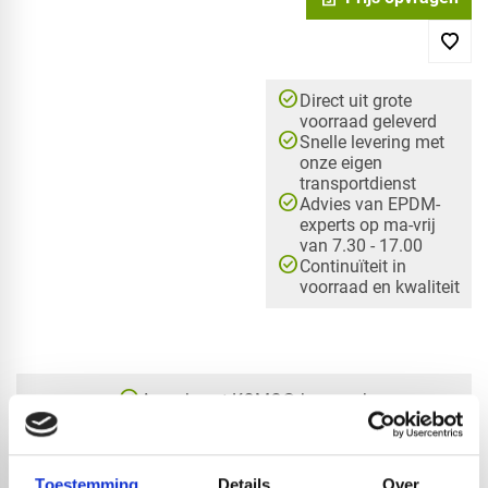
check_circle
Direct uit grote
voorraad geleverd
check_circle
Snelle levering met
onze eigen
transportdienst
check_circle
Advies van EPDM-
experts op ma-vrij
van 7.30 - 17.00
check_circle
Continuïteit in
voorraad en kwaliteit
check_circle
A-merk met KOMO® keurmerk
check_circle
Leverancier met expertise in EPDM-verwerking
check_circle
40+ RedFox® dealers in NL
Toestemming
Details
Over