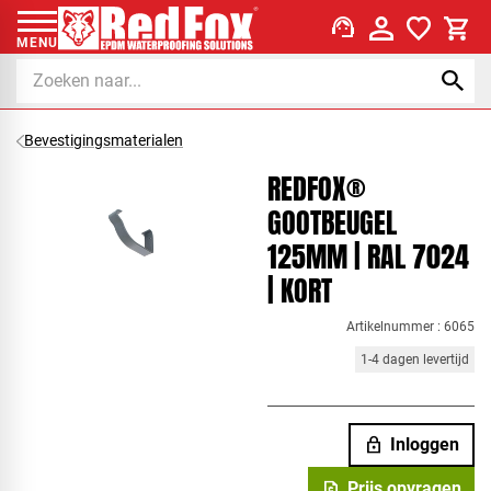
support_agent
MENU
Bevestigingsmaterialen
REDFOX®
GOOTBEUGEL
125MM | RAL 7024
| KORT
Artikelnummer : 6065
1-4 dagen levertijd
lock
Inloggen
request_quote
Prijs opvragen