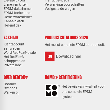
Elevate EPDM
Instructievideo's
Lijmen en kitten
Verwerkingsvoorschriften
EPDM-daktrimmen
Veelgestelde vragen
EPDM-toebehoren
Hemelwaterafvoer
Kanaalplaten
Hellend dak
ZAKELIJK
PRODUCTCATALOGUS 2026
Klantaccount
Het meest complete EPDM aanbod ooit.
aanvragen
Word RedFox® dealer
auto_stories
Download hier
Het RedFox®
schappenplan
Private label
OVER REDFOX®
KOMO® CERTIFICERING
Contact
Het bewijs van kwaliteit voor
Over ons
ons complete EPDM
Werken bij
systeem.