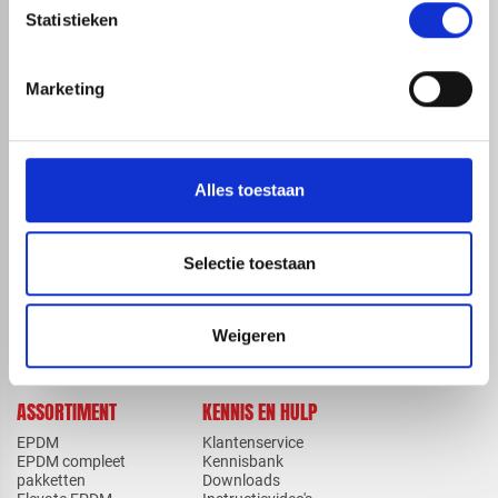
Statistieken
Marketing
map
Veensesteeg 8, 4264 KG Veen
phone_enabled
+31 416 75 02 55
mail
info@redfoxepdm.nl
Alles toestaan
Selectie toestaan
check_circle
A-merk met KOMO® keurmerk
check_circle
Leverancier met expertise in EPDM-verwerking
Weigeren
check_circle
40+ RedFox® dealers in NL
ASSORTIMENT
KENNIS EN HULP
EPDM
Klantenservice
EPDM compleet
Kennisbank
pakketten
Downloads