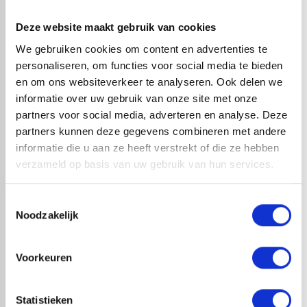
bevestigingsmethodes.
Deze website maakt gebruik van cookies
TOEPASSINGEN
We gebruiken cookies om content en advertenties te
Afdichten van dakdetails en opstanden
personaliseren, om functies voor social media te bieden
Gevel- en kozijnaansluitingen
en om ons websiteverkeer te analyseren. Ook delen we
Kilgoten en dakovergangen
informatie over uw gebruik van onze site met onze
Waterkering in de bouw
partners voor social media, adverteren en analyse. Deze
partners kunnen deze gegevens combineren met andere
Productinformatieblad EPDM strook 1,14mm.pdf
informatie die u aan ze heeft verstrekt of die ze hebben
verzameld op basis van uw gebruik van hun services.
check_circle
A-merk met KOMO® keurmerk
Toestemmingsselectie
check_circle
Leverancier met expertise in EPDM-verwerking
Noodzakelijk
check_circle
40+ RedFox® dealers in NL
Voorkeuren
HANDIG OM ER BIJ TE KOPEN
Statistieken