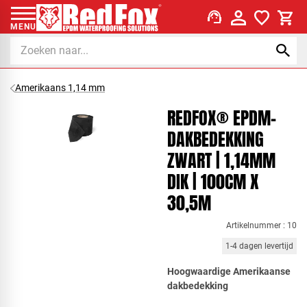
support_agent
MENU
Amerikaans 1,14 mm
REDFOX® EPDM-
DAKBEDEKKING
ZWART | 1,14MM
DIK | 100CM X
30,5M
Artikelnummer : 10
1-4 dagen levertijd
Hoogwaardige Amerikaanse
dakbedekking​