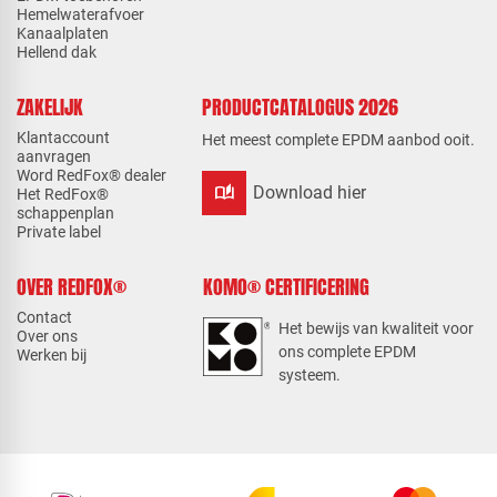
Hemelwaterafvoer
Kanaalplaten
Hellend dak
ZAKELIJK
PRODUCTCATALOGUS 2026
Klantaccount
Het meest complete EPDM aanbod ooit.
aanvragen
Word RedFox® dealer
auto_stories
Download hier
Het RedFox®
schappenplan
Private label
OVER REDFOX®
KOMO® CERTIFICERING
Contact
Het bewijs van kwaliteit voor
Over ons
ons complete EPDM
Werken bij
systeem.