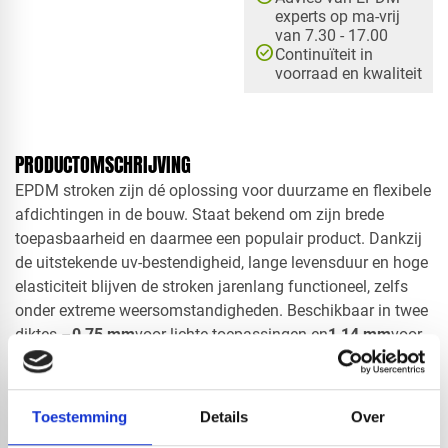
experts op ma-vrij
van 7.30 - 17.00
check_circle
Continuïteit in
voorraad en kwaliteit
PRODUCTOMSCHRIJVING
EPDM stroken zijn dé oplossing voor duurzame en flexibele
afdichtingen in de bouw. Staat bekend om zijn brede
toepasbaarheid en daarmee een populair product. Dankzij
de uitstekende uv-bestendigheid, lange levensduur en hoge
elasticiteit blijven de stroken jarenlang functioneel, zelfs
onder extreme weersomstandigheden. Beschikbaar in twee
diktes –
0,75 mm
voor lichte toepassingen en
1,14 mm
voor
zwaardere constructies – bieden deze stroken een
veelzijdige en betrouwbare afdichtingsoplossing voor
zowel nieuwbouw als renovatie. De EPDM stroken zijn
Toestemming
Details
Over
eenvoudig te verwerken en compatibel met diverse
lijm
- en