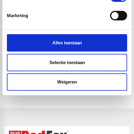
Marketing
Alles toestaan
Selectie toestaan
REDFOX® EPDM-
REDFOX® EPDM-
DAKBEDEKKING ZWART |
DAKBEDEKKING ZWART |
1,14MM DIK | 90CM X 30,5M
1,14MM DIK | 80CM X 30,5M
Weigeren
1-4 dagen levertijd
1-4 dagen levertijd