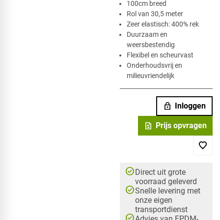
​100cm breed
Rol van 30,5 meter
Zeer elastisch: 400% rek
Duurzaam en
weersbestendig
Flexibel en scheurvast
Onderhoudsvrij en
milieuvriendelijk
lock
Inloggen
request_quote
Prijs opvragen
check_circle
Direct uit grote
voorraad geleverd
check_circle
Snelle levering met
onze eigen
transportdienst
check_circle
Advies van EPDM-