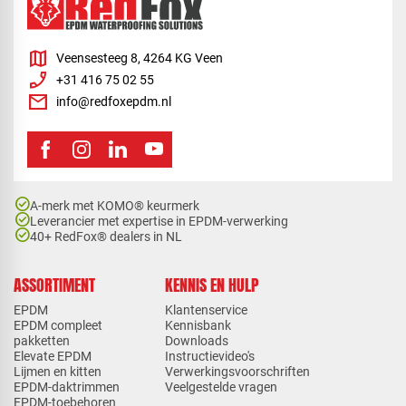
map
Veensesteeg 8, 4264 KG Veen
phone_enabled
+31 416 75 02 55
mail
info@redfoxepdm.nl
check_circle
A-merk met KOMO® keurmerk
check_circle
Leverancier met expertise in EPDM-verwerking
check_circle
40+ RedFox® dealers in NL
ASSORTIMENT
KENNIS EN HULP
EPDM
Klantenservice
EPDM compleet
Kennisbank
pakketten
Downloads
Elevate EPDM
Instructievideo's
Lijmen en kitten
Verwerkingsvoorschriften
EPDM-daktrimmen
Veelgestelde vragen
EPDM-toebehoren