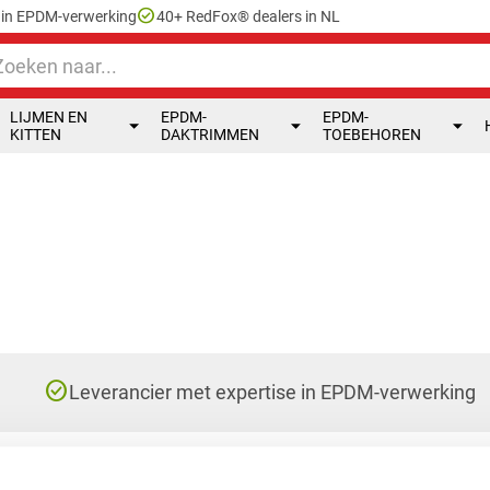
check_circle
e in EPDM-verwerking
40+ RedFox® dealers in NL
LIJMEN EN
EPDM-
EPDM-
KITTEN
DAKTRIMMEN
TOEBEHOREN
check_circle
Leverancier met expertise in EPDM-verwerking