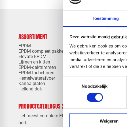
Toestemming
ASSORTIMENT
KENNIS EN
Deze website maakt gebruik
EPDM
Klantenserv
We gebruiken cookies om cont
EPDM compleet pakketten
Kennisban
websiteverkeer te analyseren
Elevate EPDM
Downloads
media, adverteren en analys
Lijmen en kitten
Instructievi
verstrekt of die ze hebben v
EPDM-daktrimmen
Verwerking
EPDM-toebehoren
Veelgesteld
Hemelwaterafvoer
Toestemmingsselectie
Kanaalplaten
Noodzakelijk
Hellend dak
PRODUCTCATALOGUS 2026
OVER RED
Contact
Het meest complete EPDM aanbod
Over ons
Weigeren
ooit.
Werken bij