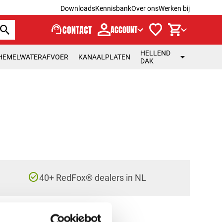
Downloads
Kennisbank
Over ons
Werken bij
support_agent
CONTACT
ACCOUNT
HELLEND
HEMELWATERAFVOER
KANAALPLATEN
DAK
check_circle
40+ RedFox® dealers in NL