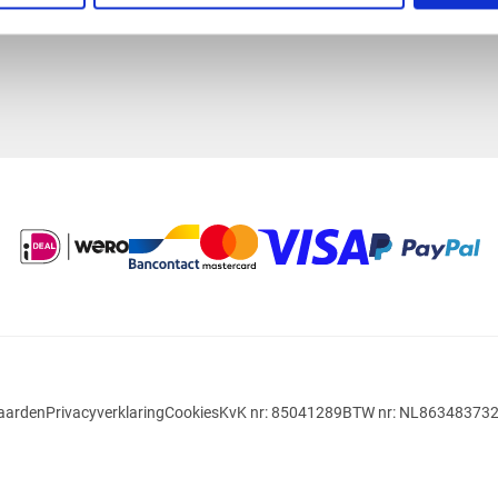
systeem.
aarden
Privacyverklaring
Cookies
KvK nr: 85041289
BTW nr: NL86348373