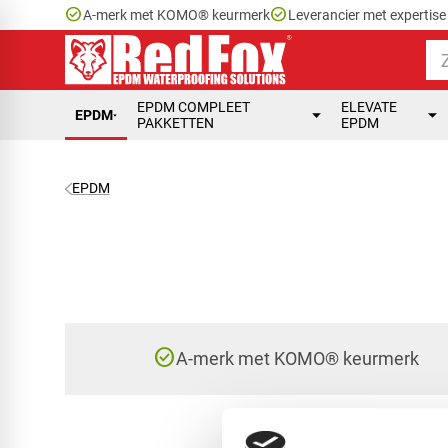
check_circle
check_circle
A-merk met KOMO® keurmerk
Leverancier met expertis
EPDM COMPLEET
ELEVATE
EPDM
PAKKETTEN
EPDM
EPDM
check_circle
A-merk met KOMO® keurmerk