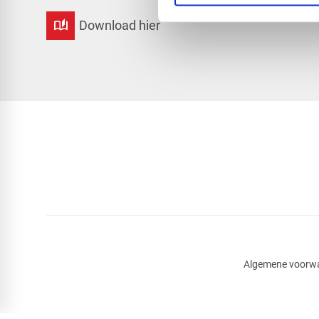
auto_stories
Download hier
Algemene voorw