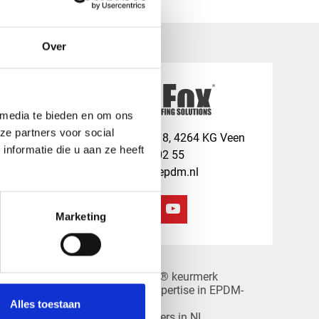
Over
 media te bieden en om ons
ze partners voor social
map
Veensesteeg 8, 4264 KG Veen
nformatie die u aan ze heeft
phone_enabled
+31 416 75 02 55
mail
info@redfoxepdm.nl
Marketing
check_circle
A-merk met KOMO® keurmerk
check_circle
Leverancier met expertise in EPDM-
it
verwerking
Alles toestaan
check_circle
PDM
40+ RedFox® dealers in NL