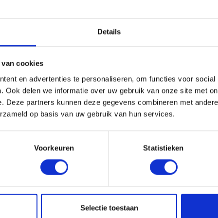
Details
 HULP
ZAKELIJK
 van cookies
ice
Klantaccount aanvragen
ent en advertenties te personaliseren, om functies voor social
k
Word RedFox® dealer
. Ook delen we informatie over uw gebruik van onze site met on
Het RedFox® schappenplan
e. Deze partners kunnen deze gegevens combineren met andere i
deo's
Private label
erzameld op basis van uw gebruik van hun services.
svoorschriften
e vragen
Voorkeuren
Statistieken
FOX®
KOMO® CERTIFICERING
Het bewijs van kwalite
Selectie toestaan
voor ons complete E