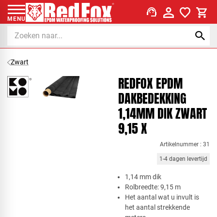
support_agent
MENU
Zwart
REDFOX EPDM
DAKBEDEKKING
1,14MM DIK ZWART
9,15 X
Artikelnummer : 31
1-4 dagen levertijd
​1,14 mm dik
Rolbreedte: 9,15 m
Het aantal wat u invult is
het aantal strekkende