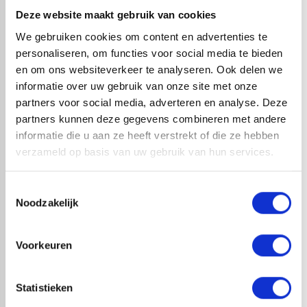
en licht hellende daken dankzij de uitstekende
Deze website maakt gebruik van cookies
waterdichtheid, UV-bestendigheid en de flexibiliteit. Het
We gebruiken cookies om content en advertenties te
materiaal is onderhoudsarm en gaat langer dan 40 jaar
personaliseren, om functies voor social media te bieden
mee. Kies voor betrouwbaarheid met RedFox® EPDM
en om ons websiteverkeer te analyseren. Ook delen we
waarbij we direct uit voorraad leveren in vele verschillende
informatie over uw gebruik van onze site met onze
rolbreedtes.
partners voor social media, adverteren en analyse. Deze
partners kunnen deze gegevens combineren met andere
Productinformatieblad - RF EPDM Zwart.pdf
informatie die u aan ze heeft verstrekt of die ze hebben
verzameld op basis van uw gebruik van hun services.
check_circle
A-merk met KOMO® keurmerk
Toestemmingsselectie
check_circle
Leverancier met expertise in EPDM-verwerking
Noodzakelijk
check_circle
40+ RedFox® dealers in NL
Voorkeuren
HANDIG OM ER BIJ TE KOPEN
Statistieken