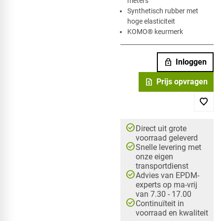
meters
Synthetisch rubber met
hoge elasticiteit
KOMO® keurmerk
lock
Inloggen
request_quote
Prijs opvragen
check_circle
Direct uit grote
voorraad geleverd
check_circle
Snelle levering met
onze eigen
transportdienst
check_circle
Advies van EPDM-
experts op ma-vrij
van 7.30 - 17.00
check_circle
Continuïteit in
voorraad en kwaliteit