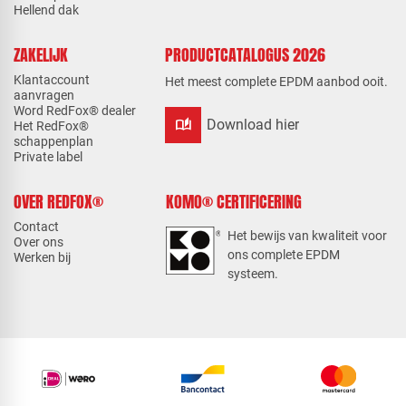
Hellend dak
ZAKELIJK
PRODUCTCATALOGUS 2026
Klantaccount
Het meest complete EPDM aanbod ooit.
aanvragen
Word RedFox® dealer
auto_stories
Download hier
Het RedFox®
schappenplan
Private label
OVER REDFOX®
KOMO® CERTIFICERING
Contact
Het bewijs van kwaliteit voor
Over ons
ons complete EPDM
Werken bij
systeem.