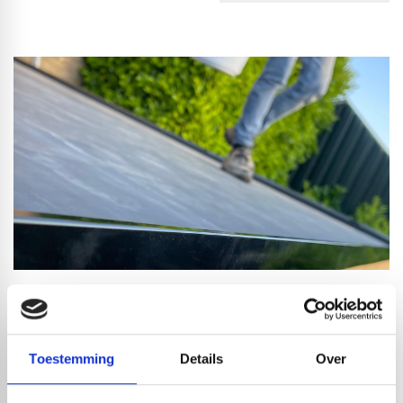
PRODUCTOMSCHRIJVING
RedFox® EPDM is een hoogwaardig
dakbedekkingsmateriaal van ons eigen label. De EPDM is
Toestemming
Details
Over
een elastisch rubber van ethyleen en propyleen. De folie is
goed vervormbaar en perfect voor het bedekken van platte