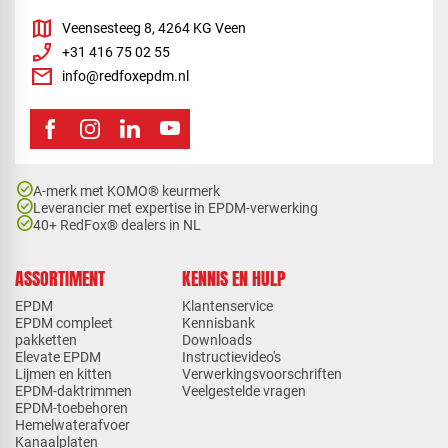
map
Veensesteeg 8, 4264 KG Veen
phone_enabled
+31 416 75 02 55
mail
info@redfoxepdm.nl
check_circle
A-merk met KOMO® keurmerk
check_circle
Leverancier met expertise in EPDM-verwerking
check_circle
40+ RedFox® dealers in NL
ASSORTIMENT
KENNIS EN HULP
EPDM
Klantenservice
EPDM compleet
Kennisbank
pakketten
Downloads
Elevate EPDM
Instructievideo's
Lijmen en kitten
Verwerkingsvoorschriften
EPDM-daktrimmen
Veelgestelde vragen
EPDM-toebehoren
Hemelwaterafvoer
Kanaalplaten