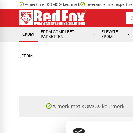
check_circle
check_circle
A-merk met KOMO® keurmerk
Leverancier met expertis
EPDM COMPLEET
ELEVATE
EPDM
PAKKETTEN
EPDM
EPDM
check_circle
A-merk met KOMO® keurmerk