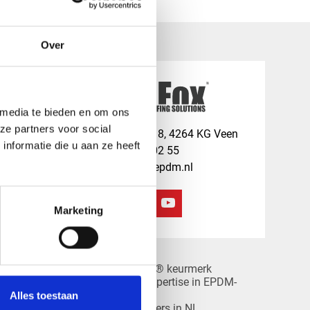
Over
 media te bieden en om ons
ze partners voor social
map
Veensesteeg 8, 4264 KG Veen
nformatie die u aan ze heeft
phone_enabled
+31 416 75 02 55
mail
info@redfoxepdm.nl
Marketing
check_circle
A-merk met KOMO® keurmerk
check_circle
Leverancier met expertise in EPDM-
it
verwerking
Alles toestaan
check_circle
PDM
40+ RedFox® dealers in NL