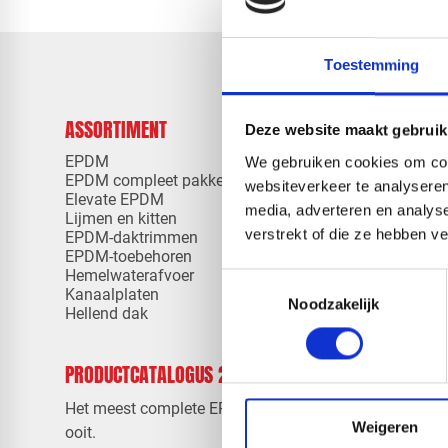
Toestemming
ASSORTIMENT
KENNIS EN
Deze website maakt gebruik
EPDM
Klantenserv
We gebruiken cookies om cont
EPDM compleet pakketten
Kennisban
websiteverkeer te analyseren
Elevate EPDM
Downloads
media, adverteren en analys
Lijmen en kitten
Instructievi
verstrekt of die ze hebben v
EPDM-daktrimmen
Verwerking
EPDM-toebehoren
Veelgesteld
Hemelwaterafvoer
Toestemmingsselectie
Kanaalplaten
Noodzakelijk
Hellend dak
PRODUCTCATALOGUS 2026
OVER RED
Contact
Het meest complete EPDM aanbod
Over ons
Weigeren
ooit.
Werken bij