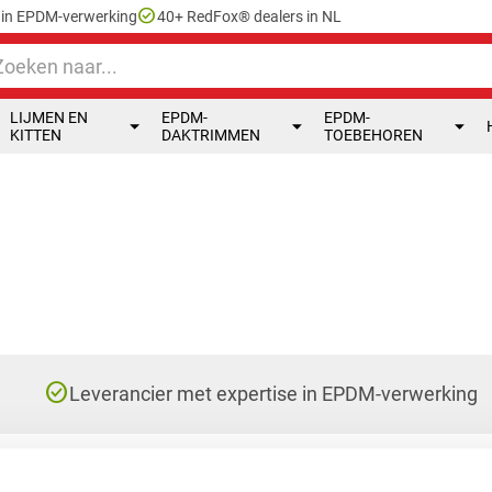
check_circle
e in EPDM-verwerking
40+ RedFox® dealers in NL
LIJMEN EN
EPDM-
EPDM-
KITTEN
DAKTRIMMEN
TOEBEHOREN
check_circle
Leverancier met expertise in EPDM-verwerking