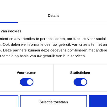
Details
 HULP
ZAKELIJK
 van cookies
ice
Klantaccount aanvragen
ent en advertenties te personaliseren, om functies voor social
k
Word RedFox® dealer
. Ook delen we informatie over uw gebruik van onze site met on
Het RedFox® schappenplan
e. Deze partners kunnen deze gegevens combineren met andere i
deo's
Private label
erzameld op basis van uw gebruik van hun services.
svoorschriften
e vragen
Voorkeuren
Statistieken
FOX®
KOMO® CERTIFICERING
Het bewijs van kwalite
Selectie toestaan
voor ons complete E