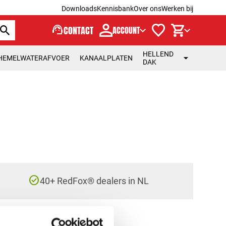
Downloads
Kennisbank
Over ons
Werken bij
support_agent
CONTACT
ACCOUNT
HELLEND
HEMELWATERAFVOER
KANAALPLATEN
DAK
check_circle
40+ RedFox® dealers in NL