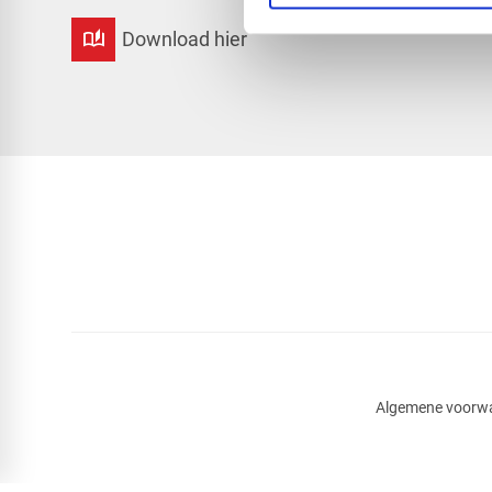
auto_stories
Download hier
Algemene voorw