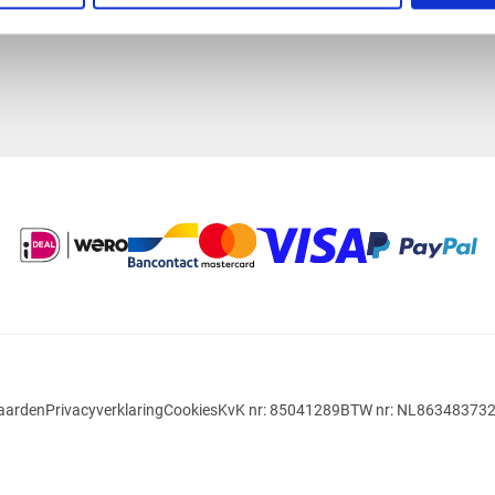
systeem.
aarden
Privacyverklaring
Cookies
KvK nr: 85041289
BTW nr: NL86348373