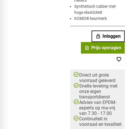
meters
Synthetisch rubber met
hoge elasticiteit
KOMO® keurmerk
lock
Inloggen
request_quote
Prijs opvragen
check_circle
Direct uit grote
voorraad geleverd
check_circle
Snelle levering met
onze eigen
transportdienst
check_circle
Advies van EPDM-
experts op ma-vrij
van 7.30 - 17.00
check_circle
Continuïteit in
voorraad en kwaliteit