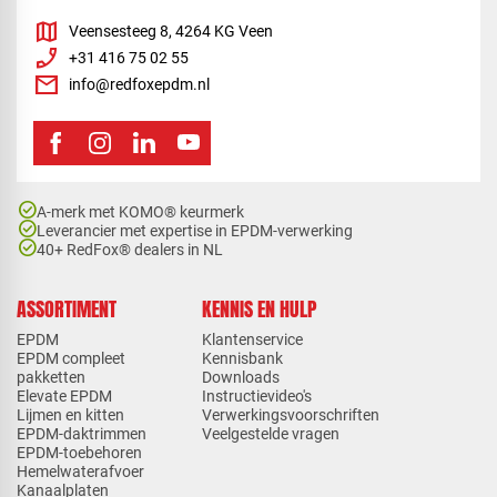
map
Veensesteeg 8, 4264 KG Veen
phone_enabled
+31 416 75 02 55
mail
info@redfoxepdm.nl
check_circle
A-merk met KOMO® keurmerk
check_circle
Leverancier met expertise in EPDM-verwerking
check_circle
40+ RedFox® dealers in NL
ASSORTIMENT
KENNIS EN HULP
EPDM
Klantenservice
EPDM compleet
Kennisbank
pakketten
Downloads
Elevate EPDM
Instructievideo's
Lijmen en kitten
Verwerkingsvoorschriften
EPDM-daktrimmen
Veelgestelde vragen
EPDM-toebehoren
Hemelwaterafvoer
Kanaalplaten