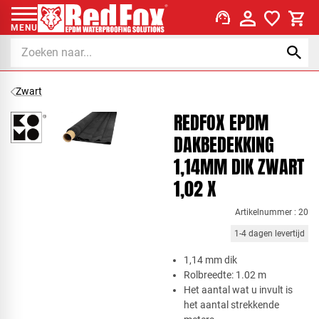
support_agent
MENU
Zwart
REDFOX EPDM
DAKBEDEKKING
1,14MM DIK ZWART
1,02 X
Artikelnummer : 20
1-4 dagen levertijd
​1,14 mm dik
Rolbreedte: 1.02 m
Het aantal wat u invult is
het aantal strekkende