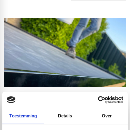
PRODUCTOMSCHRIJVING
RedFox® EPDM is een hoogwaardig
dakbedekkingsmateriaal van ons eigen label. De EPDM is
Toestemming
Details
Over
een elastisch rubber van ethyleen en propyleen. De folie is
goed vervormbaar en perfect voor het bedekken van platte