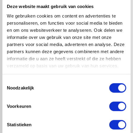
en licht hellende daken dankzij de uitstekende
Deze website maakt gebruik van cookies
waterdichtheid, UV-bestendigheid en de flexibiliteit. Het
We gebruiken cookies om content en advertenties te
materiaal is onderhoudsarm en gaat langer dan 40 jaar
personaliseren, om functies voor social media te bieden
mee. Kies voor betrouwbaarheid met RedFox® EPDM
en om ons websiteverkeer te analyseren. Ook delen we
waarbij we direct uit voorraad leveren in vele verschillende
informatie over uw gebruik van onze site met onze
rolbreedtes.
partners voor social media, adverteren en analyse. Deze
partners kunnen deze gegevens combineren met andere
Productinformatieblad - RF EPDM Zwart.pdf
informatie die u aan ze heeft verstrekt of die ze hebben
verzameld op basis van uw gebruik van hun services.
check_circle
A-merk met KOMO® keurmerk
Toestemmingsselectie
check_circle
Leverancier met expertise in EPDM-verwerking
Noodzakelijk
check_circle
40+ RedFox® dealers in NL
Voorkeuren
HANDIG OM ER BIJ TE KOPEN
Statistieken