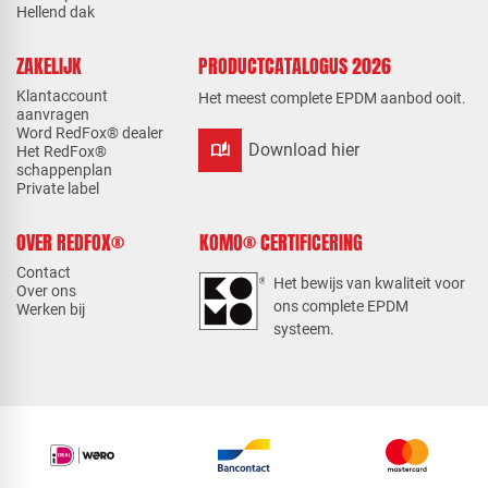
Hellend dak
ZAKELIJK
PRODUCTCATALOGUS 2026
Klantaccount
Het meest complete EPDM aanbod ooit.
aanvragen
Word RedFox® dealer
auto_stories
Download hier
Het RedFox®
schappenplan
Private label
OVER REDFOX®
KOMO® CERTIFICERING
Contact
Het bewijs van kwaliteit voor
Over ons
ons complete EPDM
Werken bij
systeem.