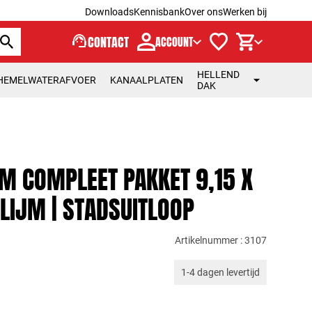
Downloads
Kennisbank
Over ons
Werken bij
support_agent
CONTACT
ACCOUNT
HELLEND
HEMELWATERAFVOER
KANAALPLATEN
DAK
M COMPLEET PAKKET 9,15 X
LIJM | STADSUITLOOP
Artikelnummer : 3107
1-4 dagen levertijd