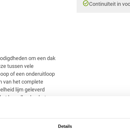
check_circle
Continuïteit in vo
nodigdheden om een dak
uze tussen vele
tloop of een onderuitloop
en van het complete
elheid lijm geleverd
ket kan elke doe-het-
 raden aan om circa 30
at i.v.m. de opstaande
Details