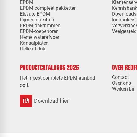
EPDM
Klantenserv
EPDM compleet pakketten
Kennisban
Elevate EPDM
Downloads
Lijmen en kitten
Instructievi
EPDM-daktrimmen
Verwerking
EPDM-toebehoren
Veelgesteld
Hemelwaterafvoer
Kanaalplaten
Hellend dak
PRODUCTCATALOGUS 2026
OVER RED
Contact
Het meest complete EPDM aanbod
Over ons
ooit.
Werken bij
auto_stories
Download hier