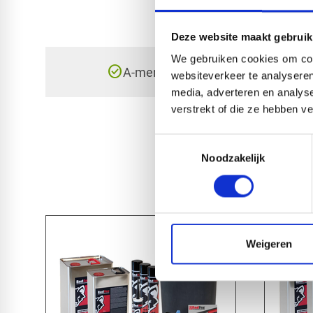
Deze website maakt gebruik
We gebruiken cookies om cont
check_circle
A-merk met KOMO® keurmerk
websiteverkeer te analyseren
media, adverteren en analys
verstrekt of die ze hebben v
Toestemmingsselectie
Noodzakelijk
Weigeren