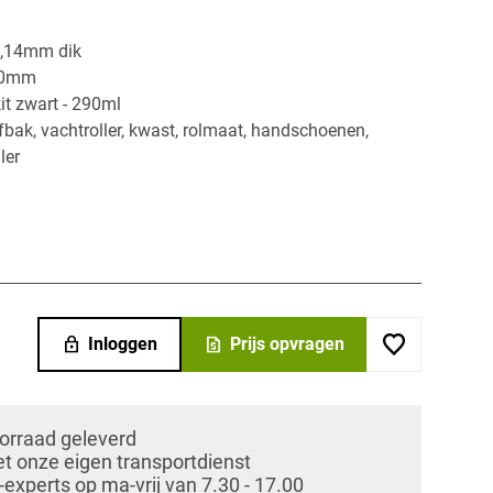
 1,14mm dik
 80mm
t zwart - 290ml
fbak, vachtroller, kwast, rolmaat, handschoenen,
ler
lock
request_quote
Inloggen
Prijs opvragen
oorraad geleverd
et onze eigen transportdienst
xperts op ma-vrij van 7.30 - 17.00