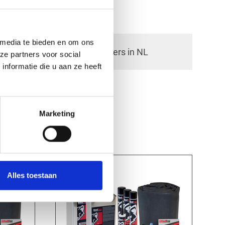
 media te bieden en om ons
check_circle
40+ RedFox® dealers in NL
ze partners voor social
nformatie die u aan ze heeft
Marketing
Alles toestaan