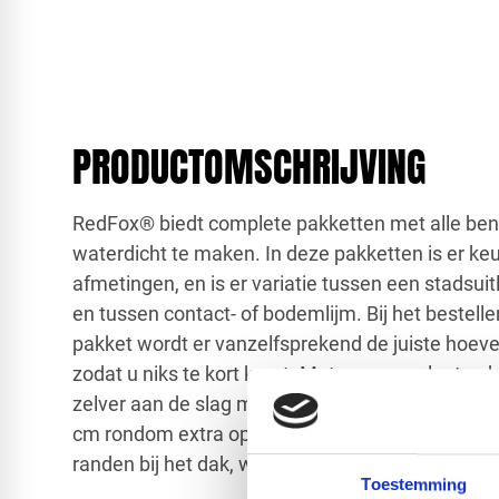
PRODUCTOMSCHRIJVING
RedFox® biedt complete pakketten met alle be
waterdicht te maken. In deze pakketten is er ke
afmetingen, en is er variatie tussen een stadsui
en tussen contact- of bodemlijm. Bij het bestell
pakket wordt er vanzelfsprekend de juiste hoeve
zodat u niks te kort komt. Met een compleet pak
zelver aan de slag met EPDM-dakbedekking. Wij
cm rondom extra op te tellen bij de netto dakma
randen bij het dak, wat zorgt voor overlapping.
Toestemming