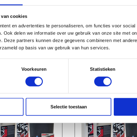
 van cookies
ent en advertenties te personaliseren, om functies voor social
check_circle
Leverancier met expertise in EPDM-verwerking
. Ook delen we informatie over uw gebruik van onze site met on
e. Deze partners kunnen deze gegevens combineren met andere i
erzameld op basis van uw gebruik van hun services.
Voorkeuren
Statistieken
HANDIG OM ER BIJ TE KOPEN
Selectie toestaan