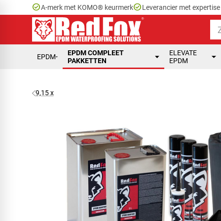
check_circle
check_circle
A-merk met KOMO® keurmerk
Leverancier met expertis
EPDM COMPLEET
ELEVATE
EPDM
PAKKETTEN
EPDM
9,15 x