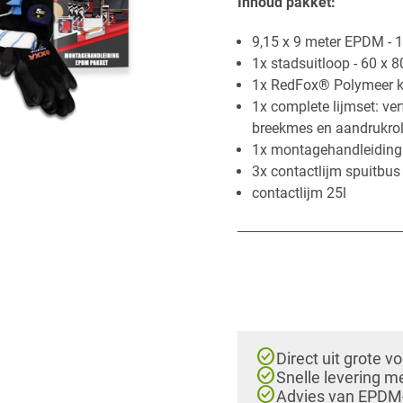
Inhoud p​akket:​
​​9,15 x 9 meter EPDM -
1x stadsuitloop - 60 x
1x RedFox® Polymeer ki
1x complete lijmset: ver
breekmes en aandrukrol
1x montagehandleiding
3x contactlijm spuitbus
contactlijm 25l
check_circle
Direct uit grote v
check_circle
Snelle levering m
check_circle
Advies van EPDM-e