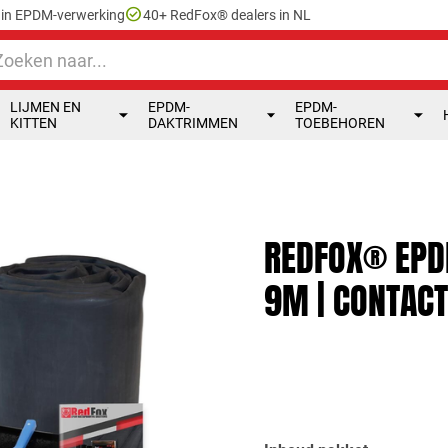
check_circle
e in EPDM-verwerking
40+ RedFox® dealers in NL
LIJMEN EN
EPDM-
EPDM-
KITTEN
DAKTRIMMEN
TOEBEHOREN
REDFOX® EPD
9M | CONTACT