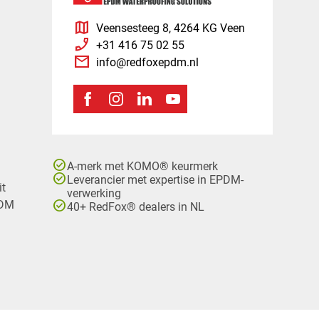
map
Veensesteeg 8, 4264 KG Veen
phone_enabled
+31 416 75 02 55
mail
info@redfoxepdm.nl
check_circle
A-merk met KOMO® keurmerk
check_circle
Leverancier met expertise in EPDM-
it
verwerking
check_circle
PDM
40+ RedFox® dealers in NL