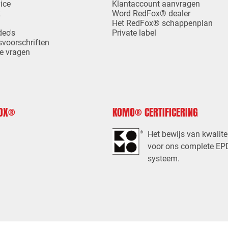
ice
Klantaccount aanvragen
k
Word RedFox® dealer
Het RedFox® schappenplan
deo's
Private label
svoorschriften
e vragen
FOX®
KOMO® CERTIFICERING
Het bewijs van kwalite
voor ons complete E
systeem.