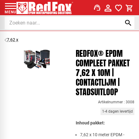
support_agent
MENU
7,62 x
REDFOX® EPDM
COMPLEET PAKKET
7,62 X 10M |
CONTACTLIJM |
STADSUITLOOP
Artikelnummer : 3008
1-4 dagen levertijd
Inhoud p​akket:​
​7,62 x 10 meter EPDM -