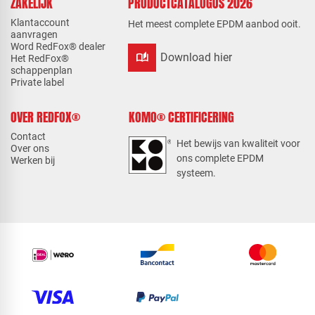
ZAKELIJK
PRODUCTCATALOGUS 2026
Klantaccount
Het meest complete EPDM aanbod ooit.
aanvragen
Word RedFox® dealer
auto_stories
Download hier
Het RedFox®
schappenplan
Private label
OVER REDFOX®
KOMO® CERTIFICERING
Contact
Het bewijs van kwaliteit voor
Over ons
ons complete EPDM
Werken bij
systeem.