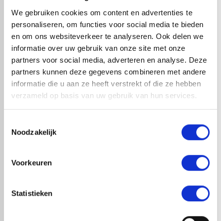
hoeveelheid lijm geleverd zodat u niks te kort komt. Met
We gebruiken cookies om content en advertenties te
een compleet pakket kan elke doe-het-zelver aan de slag
personaliseren, om functies voor social media te bieden
met EPDM-dakbedekking. Wij raden aan om circa 30 cm
en om ons websiteverkeer te analyseren. Ook delen we
rondom extra op te tellen bij de netto dakmaat i.v.m. de
informatie over uw gebruik van onze site met onze
opstaande randen bij het dak, wat zorgt voor overlapping.
partners voor social media, adverteren en analyse. Deze
partners kunnen deze gegevens combineren met andere
informatie die u aan ze heeft verstrekt of die ze hebben
check_circle
verzameld op basis van uw gebruik van hun services.
A-merk met KOMO® keurmerk
check_circle
Leverancier met expertise in EPDM-verwerking
check_circle
40+ RedFox® dealers in NL
Toestemmingsselectie
Noodzakelijk
HANDIG OM ER BIJ TE KOPEN
Voorkeuren
Statistieken