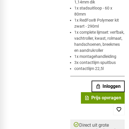
1,14mm dik
1x stadsuitloop - 60 x
80mm
1x RedFox® Polymeer kit
zwart - 290ml
1x complete lijmset: verfbak,
vachtroller, kwast, rolmaat,
handschoenen, breekmes
en aandrukroller
1x montagehandleiding
3x contactlijm spuitbus
contactlijm 22,5l
lock
Inloggen
request_quote
Prijs opvragen
check_circle
Direct uit grote