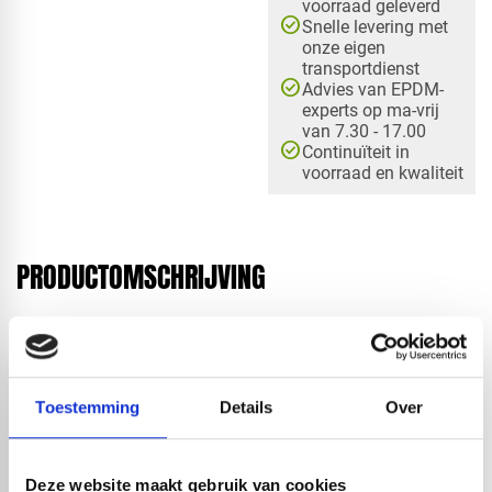
voorraad geleverd
check_circle
Snelle levering met
onze eigen
transportdienst
check_circle
Advies van EPDM-
experts op ma-vrij
van 7.30 - 17.00
check_circle
Continuïteit in
voorraad en kwaliteit
PRODUCTOMSCHRIJVING
RedFox® biedt complete pakketten met alle
benodigdheden om een dak waterdicht te maken. In deze
pakketten is er keuze tussen vele afmetingen, en is er
Toestemming
Details
Over
variatie tussen een stadsuitloop of een onderuitloop en
tussen contact- of bodemlijm. Bij het bestellen van het
complete pakket wordt er vanzelfsprekend de juiste
Deze website maakt gebruik van cookies