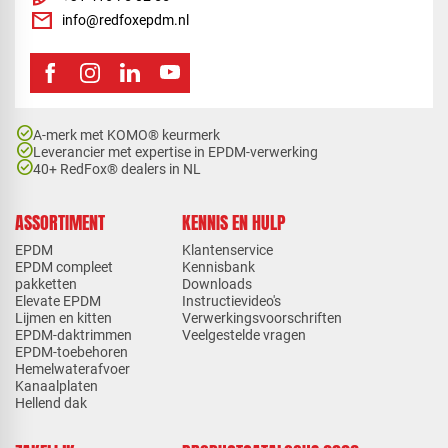
mail
info@redfoxepdm.nl
check_circle
A-merk met KOMO® keurmerk
check_circle
Leverancier met expertise in EPDM-verwerking
check_circle
40+ RedFox® dealers in NL
ASSORTIMENT
KENNIS EN HULP
EPDM
Klantenservice
EPDM compleet
Kennisbank
pakketten
Downloads
Elevate EPDM
Instructievideo's
Lijmen en kitten
Verwerkingsvoorschriften
EPDM-daktrimmen
Veelgestelde vragen
EPDM-toebehoren
Hemelwaterafvoer
Kanaalplaten
Hellend dak