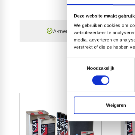
Deze website maakt gebruik
We gebruiken cookies om cont
check_circle
A-merk met KOMO® keurmerk
websiteverkeer te analyseren
media, adverteren en analys
verstrekt of die ze hebben v
Toestemmingsselectie
Noodzakelijk
Weigeren