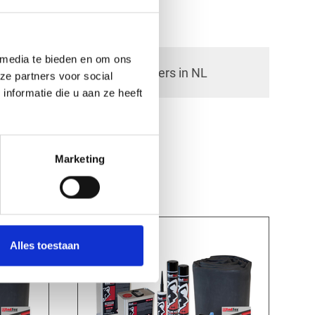
 media te bieden en om ons
check_circle
40+ RedFox® dealers in NL
ze partners voor social
nformatie die u aan ze heeft
Marketing
Alles toestaan