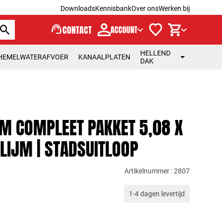
Downloads
Kennisbank
Over ons
Werken bij
support_agent
CONTACT
ACCOUNT
HELLEND
HEMELWATERAFVOER
KANAALPLATEN
DAK
M COMPLEET PAKKET 5,08 X
LIJM | STADSUITLOOP
Artikelnummer : 2807
1-4 dagen levertijd