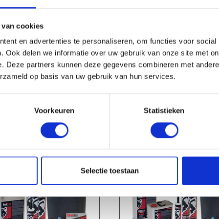
 van cookies
ent en advertenties te personaliseren, om functies voor social
check_circle
Leverancier met expertise in EPDM-verwerking
. Ook delen we informatie over uw gebruik van onze site met on
e. Deze partners kunnen deze gegevens combineren met andere i
erzameld op basis van uw gebruik van hun services.
Voorkeuren
Statistieken
HANDIG OM ER BIJ TE KOPEN
Selectie toestaan