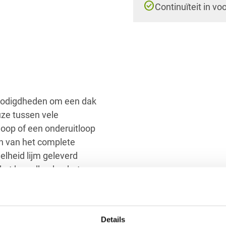
check_circle
Continuïteit in vo
nodigdheden om een dak
uze tussen vele
tloop of een onderuitloop
en van het complete
elheid lijm geleverd
ket kan elke doe-het-
 raden aan om circa 30
at i.v.m. de opstaande
Details