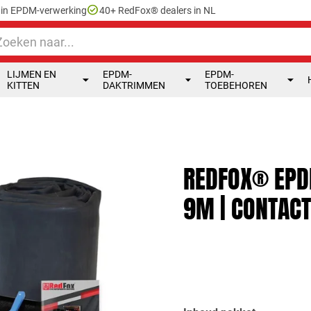
check_circle
e in EPDM-verwerking
40+ RedFox® dealers in NL
LIJMEN EN
EPDM-
EPDM-
KITTEN
DAKTRIMMEN
TOEBEHOREN
REDFOX® EPD
9M | CONTACT