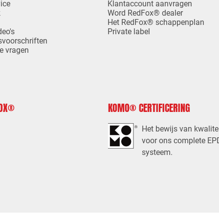
ice
Klantaccount aanvragen
k
Word RedFox® dealer
Het RedFox® schappenplan
deo's
Private label
svoorschriften
e vragen
FOX®
KOMO® CERTIFICERING
Het bewijs van kwalite
voor ons complete E
systeem.