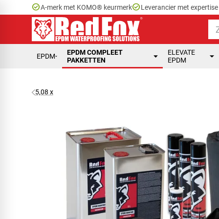
check_circle
check_circle
A-merk met KOMO® keurmerk
Leverancier met expertis
EPDM COMPLEET
ELEVATE
EPDM
PAKKETTEN
EPDM
5,08 x