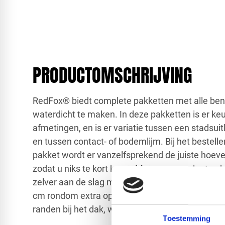
PRODUCTOMSCHRIJVING
RedFox® biedt complete pakketten met alle be
waterdicht te maken. In deze pakketten is er ke
afmetingen, en is er variatie tussen een stadsui
en tussen contact- of bodemlijm. Bij het bestell
pakket wordt er vanzelfsprekend de juiste hoeve
zodat u niks te kort komt. Met een compleet pak
zelver aan de slag met EPDM-dakbedekking. Wij
cm rondom extra op te tellen bij de netto dakma
randen bij het dak, wat zorgt voor overlapping.
Toestemming