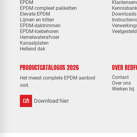
EPDM
Klantenserv
EPDM compleet pakketten
Kennisban
Elevate EPDM
Downloads
Lijmen en kitten
Instructievi
EPDM-daktrimmen
Verwerking
EPDM-toebehoren
Veelgesteld
Hemelwaterafvoer
Kanaalplaten
Hellend dak
PRODUCTCATALOGUS 2026
OVER RED
Contact
Het meest complete EPDM aanbod
Over ons
ooit.
Werken bij
auto_stories
Download hier