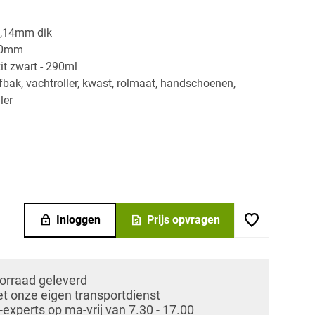
 1,14mm dik
 80mm
it zwart - 290ml
fbak, vachtroller, kwast, rolmaat, handschoenen,
ler
​
lock
request_quote
Inloggen
Prijs opvragen
oorraad geleverd
et onze eigen transportdienst
xperts op ma-vrij van 7.30 - 17.00