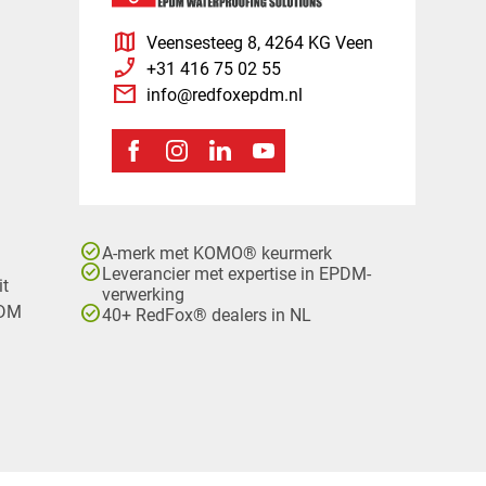
map
Veensesteeg 8, 4264 KG Veen
phone_enabled
+31 416 75 02 55
mail
info@redfoxepdm.nl
check_circle
A-merk met KOMO® keurmerk
check_circle
Leverancier met expertise in EPDM-
it
verwerking
check_circle
PDM
40+ RedFox® dealers in NL