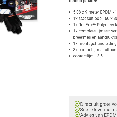
Inhoud p​akket:
​5,08 x 9 meter EPDM -
1x stadsuitloop - 60 x
​1x RedFox® Polymeer k
1x complete lijmset: ver
breekmes en aandrukrol
1x montagehandleiding
3x contactlijm spuitbus 
contactlijm 13,5l
check_circle
Direct uit grote v
check_circle
Snelle levering m
check_circle
Advies van EPDM-e