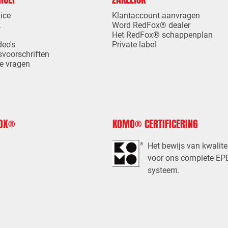
ice
Klantaccount aanvragen
k
Word RedFox® dealer
Het RedFox® schappenplan
deo's
Private label
svoorschriften
e vragen
FOX®
KOMO® CERTIFICERING
Het bewijs van kwalite
voor ons complete E
systeem.