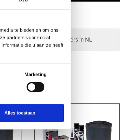
 media te bieden en om ons
check_circle
ze partners voor social
40+ RedFox® dealers in NL
nformatie die u aan ze heeft
Marketing
Alles toestaan