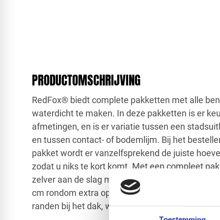
PRODUCTOMSCHRIJVING
RedFox® biedt complete pakketten met alle be
waterdicht te maken. In deze pakketten is er ke
afmetingen, en is er variatie tussen een stadsui
en tussen contact- of bodemlijm. Bij het bestell
pakket wordt er vanzelfsprekend de juiste hoeve
zodat u niks te kort komt. Met een compleet pak
zelver aan de slag met EPDM-dakbedekking. Wij
cm rondom extra op te tellen bij de netto dakma
randen bij het dak, wat zorgt voor overlapping.
Toestemming