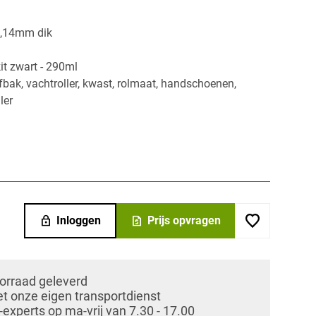
 1,14mm dik
it zwart - 290ml
fbak, vachtroller, kwast, rolmaat, handschoenen,
ler
​
lock
request_quote
Inloggen
Prijs opvragen
oorraad geleverd
et onze eigen transportdienst
xperts op ma-vrij van 7.30 - 17.00