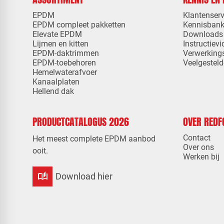
EPDM
Klantenserv
EPDM compleet pakketten
Kennisban
Elevate EPDM
Downloads
Lijmen en kitten
Instructievi
EPDM-daktrimmen
Verwerking
EPDM-toebehoren
Veelgesteld
Hemelwaterafvoer
Kanaalplaten
Hellend dak
PRODUCTCATALOGUS 2026
OVER RED
Contact
Het meest complete EPDM aanbod
Over ons
ooit.
Werken bij
auto_stories
Download hier