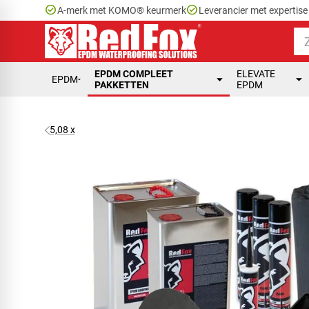
check_circle
check_circle
A-merk met KOMO® keurmerk
Leverancier met expertis
EPDM COMPLEET
ELEVATE
EPDM
PAKKETTEN
EPDM
5,08 x