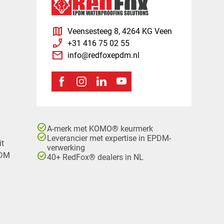
map
Veensesteeg 8, 4264 KG Veen
phone_enabled
+31 416 75 02 55
mail
info@redfoxepdm.nl
check_circle
A-merk met KOMO® keurmerk
check_circle
Leverancier met expertise in EPDM-
it
verwerking
check_circle
PDM
40+ RedFox® dealers in NL