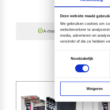
Deze website maakt gebruik
We gebruiken cookies om cont
check_circle
websiteverkeer te analyseren
A-merk met KOMO® keurmerk
media, adverteren en analys
verstrekt of die ze hebben v
Toestemmingsselectie
Noodzakelijk
Weigeren