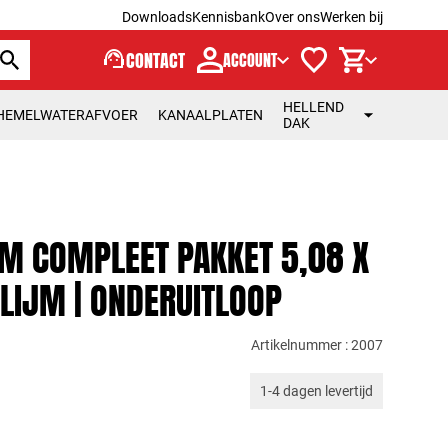
Downloads
Kennisbank
Over ons
Werken bij
support_agent
CONTACT
ACCOUNT
HELLEND
HEMELWATERAFVOER
KANAALPLATEN
DAK
M COMPLEET PAKKET 5,08 X
LIJM | ONDERUITLOOP
Artikelnummer : 2007
1-4 dagen levertijd