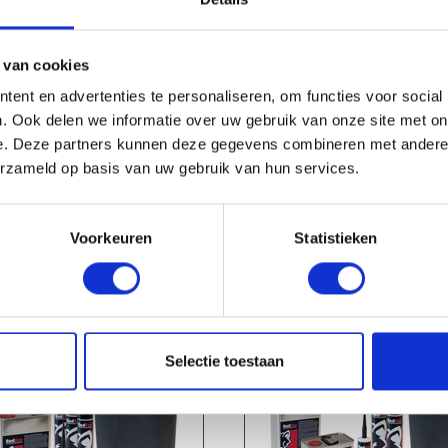
 van cookies
ent en advertenties te personaliseren, om functies voor social
check_circle
. Ook delen we informatie over uw gebruik van onze site met on
Leverancier met expertise in EPDM-verwerking
e. Deze partners kunnen deze gegevens combineren met andere i
erzameld op basis van uw gebruik van hun services.
Voorkeuren
Statistieken
HANDIG OM ER BIJ TE KOPEN
Selectie toestaan