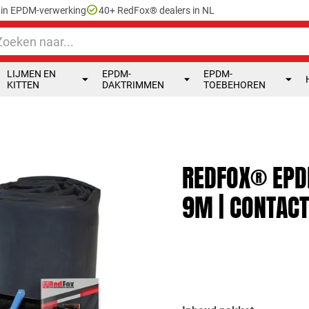
check_circle
e in EPDM-verwerking
40+ RedFox® dealers in NL
LIJMEN EN
EPDM-
EPDM-
KITTEN
DAKTRIMMEN
TOEBEHOREN
REDFOX® EPD
9M | CONTACT