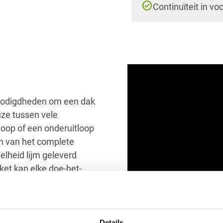
check_circle
Continuïteit in vo
nodigdheden om een dak
uze tussen vele
tloop of een onderuitloop
en van het complete
elheid lijm geleverd
ket kan elke doe-het-
 raden aan om circa 30
at i.v.m. de opstaande
Details