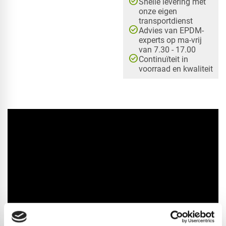
check_circle
Snelle levering met
onze eigen
transportdienst
check_circle
Advies van EPDM-
experts op ma-vrij
van 7.30 - 17.00
check_circle
Continuïteit in
voorraad en kwaliteit