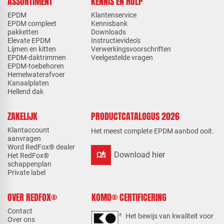
ASSORTIMENT
KENNIS EN HULP
EPDM
Klantenservice
EPDM compleet
Kennisbank
pakketten
Downloads
Elevate EPDM
Instructievideo's
Lijmen en kitten
Verwerkingsvoorschriften
EPDM-daktrimmen
Veelgestelde vragen
EPDM-toebehoren
Hemelwaterafvoer
Kanaalplaten
Hellend dak
ZAKELIJK
PRODUCTCATALOGUS 2026
Klantaccount
Het meest complete EPDM aanbod ooit.
aanvragen
Word RedFox® dealer
auto_stories
Download hier
Het RedFox®
schappenplan
Private label
OVER REDFOX®
KOMO® CERTIFICERING
Contact
Het bewijs van kwaliteit voor
Over ons