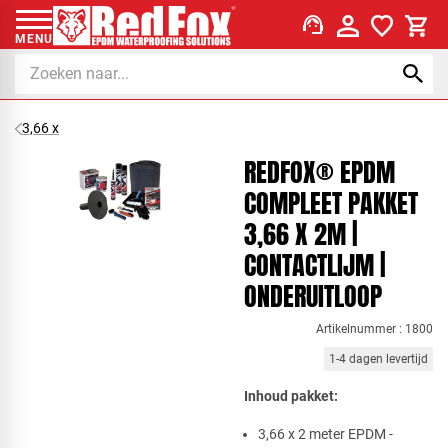
support_agent
MENU
3,66 x
REDFOX® EPDM
COMPLEET PAKKET
3,66 X 2M |
CONTACTLIJM |
ONDERUITLOOP
Artikelnummer : 1800
1-4 dagen levertijd
Inhoud p​akket:
​3,66 x 2 meter EPDM -