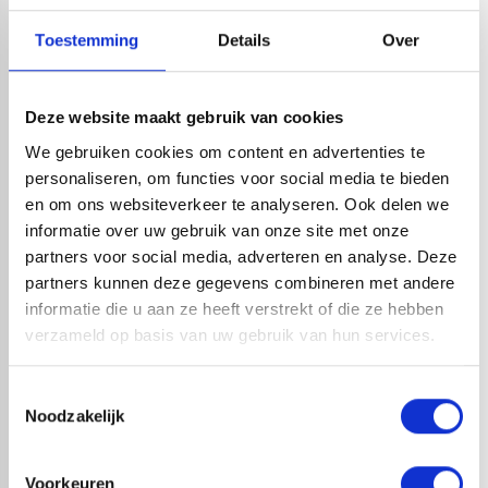
PRODUCTOMSCHRIJVING
Toestemming
Details
Over
RedFox® biedt complete pakketten met alle
benodigdheden om een dak waterdicht te maken. In deze
Deze website maakt gebruik van cookies
pakketten is er keuze tussen vele afmetingen, en is er
We gebruiken cookies om content en advertenties te
variatie tussen een stadsuitloop of een onderuitloop en
personaliseren, om functies voor social media te bieden
tussen contact- of bodemlijm. Bij het bestellen van het
en om ons websiteverkeer te analyseren. Ook delen we
complete pakket wordt er vanzelfsprekend de juiste
informatie over uw gebruik van onze site met onze
hoeveelheid lijm geleverd zodat u niks te kort komt. Met
partners voor social media, adverteren en analyse. Deze
een compleet pakket kan elke doe-het-zelver aan de slag
partners kunnen deze gegevens combineren met andere
met EPDM-dakbedekking. Wij raden aan om circa 30 cm
informatie die u aan ze heeft verstrekt of die ze hebben
rondom extra op te tellen bij de netto dakmaat i.v.m. de
verzameld op basis van uw gebruik van hun services.
opstaande randen bij het dak, wat zorgt voor overlapping.
Toestemmingsselectie
Noodzakelijk
check_circle
A-merk met KOMO® keurmerk
check_circle
Leverancier met expertise in EPDM-verwerking
check_circle
40+ RedFox® dealers in NL
Voorkeuren