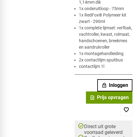
1,14mm dik
1x onderuitloop - 75mm
​1x RedFox® Polymeer kit
zwart - 290ml
1x complete lijmset: verfbak,
vachtroller, kwast, rolmaat,
handschoenen, breekmes
en aandrukroller
1x montagehandleiding
2x contactlijm spuitbus ​
contactlijm 1l
lock
Inloggen
request_quote
Prijs opvragen
check_circle
Direct uit grote
voorraad geleverd