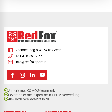
map
Veensesteeg 8, 4264 KG Veen
phone_enabled
+31 416 75 02 55
mail
info@redfoxepdm.nl
check_circle
A-merk met KOMO® keurmerk
check_circle
Leverancier met expertise in EPDM-verwerking
check_circle
40+ RedFox® dealers in NL