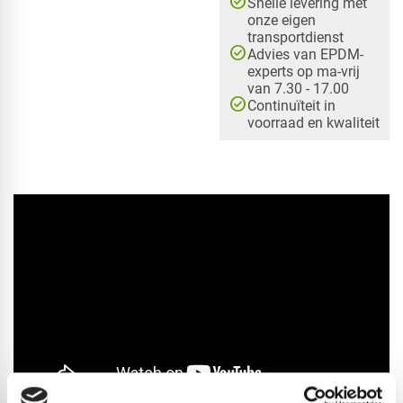
check_circle
Snelle levering met
onze eigen
transportdienst
check_circle
Advies van EPDM-
experts op ma-vrij
van 7.30 - 17.00
check_circle
Continuïteit in
voorraad en kwaliteit