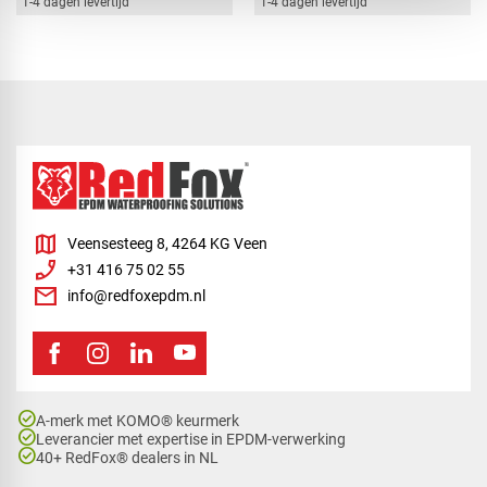
1-4 dagen levertijd
1-4 dagen levertijd
map
Veensesteeg 8, 4264 KG Veen
phone_enabled
+31 416 75 02 55
mail
info@redfoxepdm.nl
check_circle
A-merk met KOMO® keurmerk
check_circle
Leverancier met expertise in EPDM-verwerking
check_circle
40+ RedFox® dealers in NL