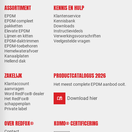
ASSORTIMENT
KENNIS EN HULP
EPDM
Klantenservice
EPDM compleet
Kennisbank
pakketten
Downloads
Elevate EPDM
Instructievideo's
Lijmen en kitten
Verwerkingsvoorschriften
EPDM-daktrimmen
Veelgestelde vragen
EPDM-toebehoren
Hemelwaterafvoer
Kanaalplaten
Hellend dak
ZAKELIJK
PRODUCTCATALOGUS 2026
Klantaccount
Het meest complete EPDM aanbod ooit.
aanvragen
Word RedFox® dealer
auto_stories
Download hier
Het RedFox®
schappenplan
Private label
OVER REDFOX®
KOMO® CERTIFICERING
Contact