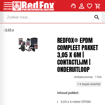
support_agent
MENU
3,05 x
REDFOX® EPDM
COMPLEET PAKKET
3,05 X 6M |
CONTACTLIJM |
ONDERUITLOOP
Artikelnummer : 1704
1-4 dagen levertijd
Inhoud p​akket:
​3,05 x 6 meter EPDM -