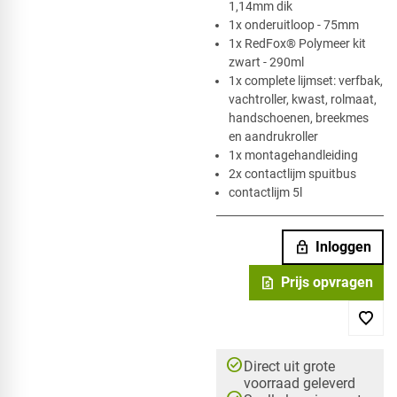
1,14mm dik
1x onderuitloop - 75mm
​1x RedFox® Polymeer kit
zwart - 290ml
1x complete lijmset: verfbak,
vachtroller, kwast, rolmaat,
handschoenen, breekmes
en aandrukroller
1x montagehandleiding
2x contactlijm spuitbus ​
contactlijm 5l
lock
Inloggen
request_quote
Prijs opvragen
check_circle
Direct uit grote
voorraad geleverd