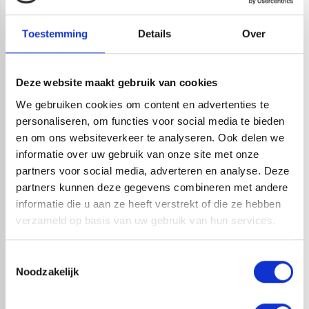
PRODUCTOMSCHRIJVING
Toestemming
Details
Over
RedFox® biedt complete pakketten met alle
benodigdheden voor EPDM dakbedekking waaronder onze
eigen label EPDM en lijm. In deze pakketten is er keuze
Deze website maakt gebruik van cookies
tussen vele afmetingen, en is er variatie tussen een
We gebruiken cookies om content en advertenties te
staduitloop of een onderuitloop en tussen contact- of
personaliseren, om functies voor social media te bieden
bodemlijm. Bij het bestellen van het pakket wordt er
en om ons websiteverkeer te analyseren. Ook delen we
vanzelfsprekend de juiste hoeveelheid lijm geleverd zodat u
informatie over uw gebruik van onze site met onze
niks te kort komt. Met een compleet pakket kan elke doe-
partners voor social media, adverteren en analyse. Deze
het-zelver aan de slag met dakbedekking. Wij raden aan om
partners kunnen deze gegevens combineren met andere
circa 30 cm rondom extra op te tellen bij de dakmaat i.v.m.
informatie die u aan ze heeft verstrekt of die ze hebben
de opstaande randen bij het dak, wat zorgt voor
verzameld op basis van uw gebruik van hun services.
overlapping.
Toestemmingsselectie
Noodzakelijk
check_circle
A-merk met KOMO® keurmerk
check_circle