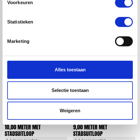
Leverancier met expertise in EPDM-verwerking
Voorkeuren
check_circle
40+ RedFox® dealers in NL
Statistieken
HANDIG OM ER BIJ TE KOPEN
Marketing
Alles toestaan
Selectie toestaan
Weigeren
EPDM COMPLEET PAKKET
EPDM COMPLEET PAKKET
BODEMLIJM AFMETING 3,05 X
BODEMLIJM AFMETING 3,05 X
10,00 METER MET
9,00 METER MET
STADSUITLOOP
STADSUITLOOP