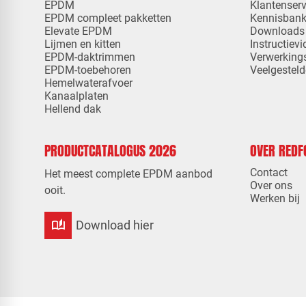
EPDM
Klantenserv
EPDM compleet pakketten
Kennisban
Elevate EPDM
Downloads
Lijmen en kitten
Instructievi
EPDM-daktrimmen
Verwerking
EPDM-toebehoren
Veelgesteld
Hemelwaterafvoer
Kanaalplaten
Hellend dak
PRODUCTCATALOGUS 2026
OVER RED
Contact
Het meest complete EPDM aanbod
Over ons
ooit.
Werken bij
auto_stories
Download hier