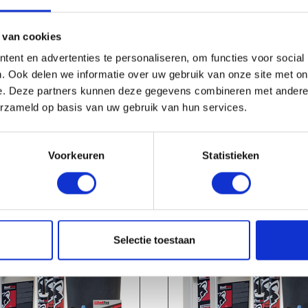
 van cookies
ent en advertenties te personaliseren, om functies voor social
check_circle
Leverancier met expertise in EPDM-verwerking
. Ook delen we informatie over uw gebruik van onze site met on
e. Deze partners kunnen deze gegevens combineren met andere i
erzameld op basis van uw gebruik van hun services.
Voorkeuren
Statistieken
HANDIG OM ER BIJ TE KOPEN
Selectie toestaan