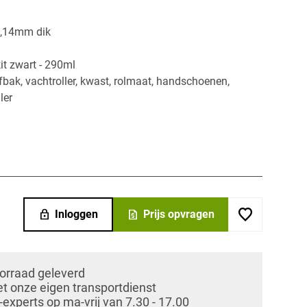
 1,14mm dik
t zwart - 290ml
fbak, vachtroller, kwast, rolmaat, handschoenen,
ler
lock
request_quote
Inloggen
Prijs opvragen
oorraad geleverd
et onze eigen transportdienst
xperts op ma-vrij van 7.30 - 17.00