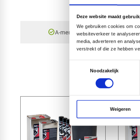
Deze website maakt gebruik
We gebruiken cookies om cont
check_circle
A-merk met KOMO® keurmerk
websiteverkeer te analyseren
media, adverteren en analys
verstrekt of die ze hebben v
Toestemmingsselectie
Noodzakelijk
Weigeren