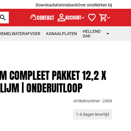
Downloads
Kennisbank
Over ons
Werken bij
support_agent
CONTACT
ACCOUNT
HELLEND
HEMELWATERAFVOER
KANAALPLATEN
DAK
M COMPLEET PAKKET 12,2 X
LIJM | ONDERUITLOOP
Artikelnummer : 2404
1-4 dagen levertijd