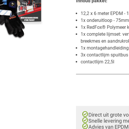
Inhoud p​akket:​
​12,2 x 6 meter EPDM -
1x onderuitloop - 75mm
1x RedFox® Polymeer ki
1x complete lijmset: ver
breekmes en aandrukrol
1x montagehandleiding
3x contactlijm spuitbus
contactlijm 22,5l
check_circle
Direct uit grote v
check_circle
Snelle levering m
check_circle
Advies van EPDM-e