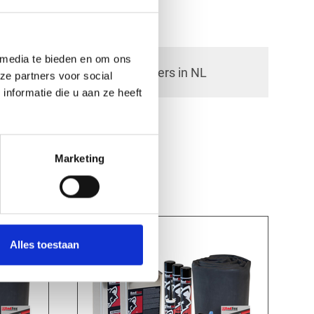
 media te bieden en om ons
check_circle
40+ RedFox® dealers in NL
ze partners voor social
nformatie die u aan ze heeft
Marketing
Alles toestaan