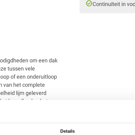
check_circle
Continuïteit in vo
nodigdheden om een dak
uze tussen vele
tloop of een onderuitloop
en van het complete
elheid lijm geleverd
ket kan elke doe-het-
 raden aan om circa 30
at i.v.m. de opstaande
Details