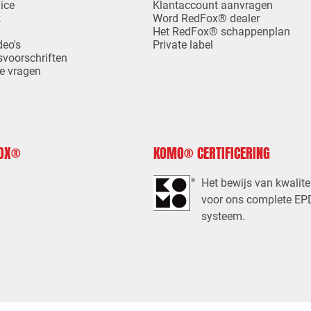
ice
Klantaccount aanvragen
k
Word RedFox® dealer
Het RedFox® schappenplan
deo's
Private label
svoorschriften
e vragen
FOX®
KOMO® CERTIFICERING
Het bewijs van kwalite
voor ons complete E
systeem.