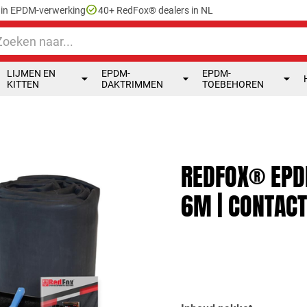
check_circle
e in EPDM-verwerking
40+ RedFox® dealers in NL
LIJMEN EN
EPDM-
EPDM-
KITTEN
DAKTRIMMEN
TOEBEHOREN
REDFOX® EPD
6M | CONTACT