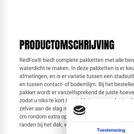
PRODUCTOMSCHRIJVING
RedFox® biedt complete pakketten met alle be
waterdicht te maken. In deze pakketten is er ke
afmetingen, en is er variatie tussen een stadsui
en tussen contact- of bodemlijm. Bij het bestell
pakket wordt er vanzelfsprekend de juiste hoeve
zodat u niks te kort komt. Met een compleet pak
zelver aan de slag met EPDM-dakbedekking. Wij
cm rondom extra op te tellen bij de netto dakma
randen bij het dak, wat zorgt voor overlapping.
Toestemming