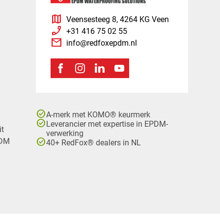
map
Veensesteeg 8, 4264 KG Veen
phone_enabled
+31 416 75 02 55
mail
info@redfoxepdm.nl
check_circle
A-merk met KOMO® keurmerk
check_circle
Leverancier met expertise in EPDM-
it
verwerking
check_circle
PDM
40+ RedFox® dealers in NL