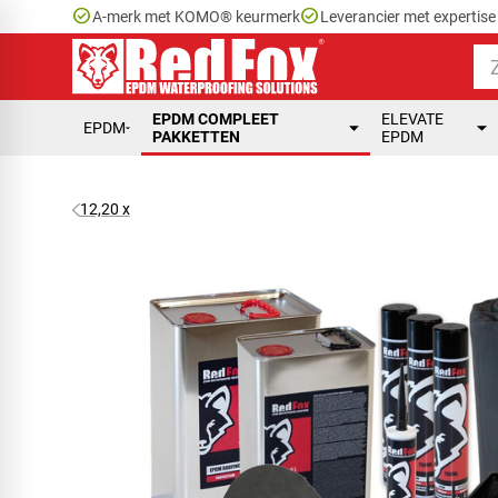
check_circle
check_circle
A-merk met KOMO® keurmerk
Leverancier met expertis
EPDM COMPLEET
ELEVATE
EPDM
PAKKETTEN
EPDM
12,20 x