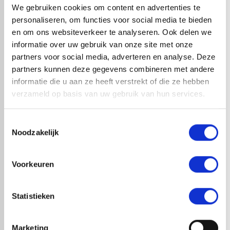
een compleet pakket kan elke doe-het-zelver aan de slag
We gebruiken cookies om content en advertenties te
met EPDM-dakbedekking. Wij raden aan om circa 30 cm
personaliseren, om functies voor social media te bieden
rondom extra op te tellen bij de netto dakmaat i.v.m. de
en om ons websiteverkeer te analyseren. Ook delen we
opstaande randen bij het dak, wat zorgt voor overlapping.
informatie over uw gebruik van onze site met onze
partners voor social media, adverteren en analyse. Deze
partners kunnen deze gegevens combineren met andere
informatie die u aan ze heeft verstrekt of die ze hebben
check_circle
A-merk met KOMO® keurmerk
verzameld op basis van uw gebruik van hun services.
check_circle
Leverancier met expertise in EPDM-verwerking
check_circle
40+ RedFox® dealers in NL
Toestemmingsselectie
Noodzakelijk
HANDIG OM ER BIJ TE KOPEN
Voorkeuren
Statistieken
Marketing