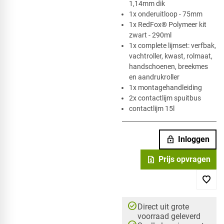
1,14mm dik
1x onderuitloop - 75mm
1x RedFox® Polymeer kit
zwart - 290ml
1x complete lijmset: verfbak,
vachtroller, kwast, rolmaat,
handschoenen, breekmes
en aandrukroller
1x montagehandleiding
2x contactlijm spuitbus
contactlijm 15l
lock
Inloggen
request_quote
Prijs opvragen
check_circle
Direct uit grote
voorraad geleverd