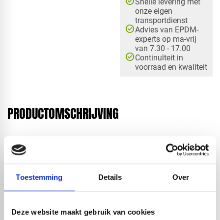
check_circle
Snelle levering met
onze eigen
transportdienst
check_circle
Advies van EPDM-
experts op ma-vrij
van 7.30 - 17.00
check_circle
Continuïteit in
voorraad en kwaliteit
PRODUCTOMSCHRIJVING
RedFox® biedt complete pakketten met alle
benodigdheden om een dak waterdicht te maken. In deze
pakketten is er keuze tussen vele afmetingen, en is er
variatie tussen een stadsuitloop of een onderuitloop en
Toestemming
Details
Over
tussen contact- of bodemlijm. Bij het bestellen van het
complete pakket wordt er vanzelfsprekend de juiste
Deze website maakt gebruik van cookies
hoeveelheid lijm geleverd zodat u niks te kort komt. Met