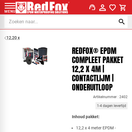
support_agent
MENU
12,20 x
REDFOX® EPDM
COMPLEET PAKKET
12,2 X 4M |
CONTACTLIJM |
ONDERUITLOOP
Artikelnummer : 2402
1-4 dagen levertijd
Inhoud p​akket:​
​12,2 x 4 meter EPDM -