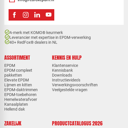
check_circle
A-merk met KOMO® keurmerk
check_circle
Leverancier met expertise in EPDM-verwerking
check_circle
40+ RedFox® dealers in NL
ASSORTIMENT
KENNIS EN HULP
EPDM
Klantenservice
EPDM compleet
Kennisbank
pakketten
Downloads
Elevate EPDM
Instructievideo's
Lijmen en kitten
Verwerkingsvoorschriften
EPDM-daktrimmen
Veelgestelde vragen
EPDM-toebehoren
Hemelwaterafvoer
Kanaalplaten
Hellend dak
ZAKELIJK
PRODUCTCATALOGUS 2026