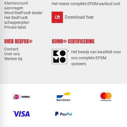
Klantaccount
Het meest complete EPDM aanbod ooit.
aanvragen
Word RedFox® dealer
auto_stories
Download hier
Het RedFox®
schappenplan
Private label
OVER REDFOX®
KOMO® CERTIFICERING
Contact
Het bewijs van kwaliteit voor
Over ons
ons complete EPDM
Werken bij
systeem.