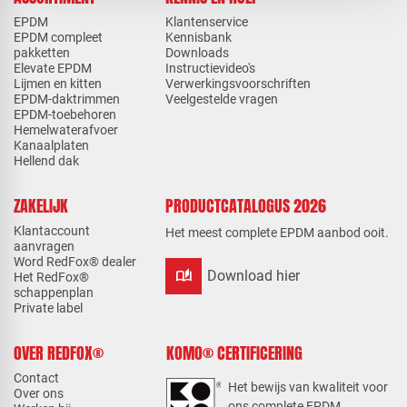
EPDM
Klantenservice
EPDM compleet
Kennisbank
pakketten
Downloads
Elevate EPDM
Instructievideo's
Lijmen en kitten
Verwerkingsvoorschriften
EPDM-daktrimmen
Veelgestelde vragen
EPDM-toebehoren
Hemelwaterafvoer
Kanaalplaten
Hellend dak
ZAKELIJK
PRODUCTCATALOGUS 2026
Klantaccount
Het meest complete EPDM aanbod ooit.
aanvragen
Word RedFox® dealer
auto_stories
Download hier
Het RedFox®
schappenplan
Private label
OVER REDFOX®
KOMO® CERTIFICERING
Contact
Het bewijs van kwaliteit voor
Over ons
ons complete EPDM