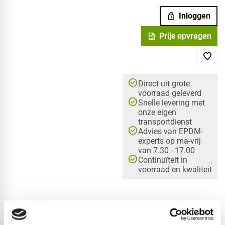
lock
Inloggen
request_quote
Prijs opvragen
check_circle
Direct uit grote
voorraad geleverd
check_circle
Snelle levering met
onze eigen
transportdienst
check_circle
Advies van EPDM-
experts op ma-vrij
van 7.30 - 17.00
check_circle
Continuïteit in
voorraad en kwaliteit
check_circle
A-merk met KOMO® keurmerk