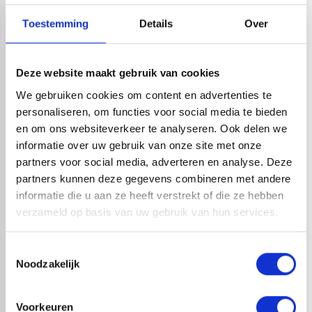
check_circle
Leverancier met expertise in EPDM-verwerking
check_circle
40+ RedFox® dealers in NL
Toestemming
Details
Over
Deze website maakt gebruik van cookies
HANDIG OM ER BIJ TE KOPEN
We gebruiken cookies om content en advertenties te
personaliseren, om functies voor social media te bieden
en om ons websiteverkeer te analyseren. Ook delen we
informatie over uw gebruik van onze site met onze
partners voor social media, adverteren en analyse. Deze
partners kunnen deze gegevens combineren met andere
informatie die u aan ze heeft verstrekt of die ze hebben
verzameld op basis van uw gebruik van hun services.
Toestemmingsselectie
NOK EINDSTUK CLASSIC |
NOK EINDSTUK CLASSIC |
Noodzakelijk
GROOT | MAT ZWART
GROOT | MAT GRAFIET GRIJS
1-4 dagen levertijd
1-4 dagen levertijd
Voorkeuren