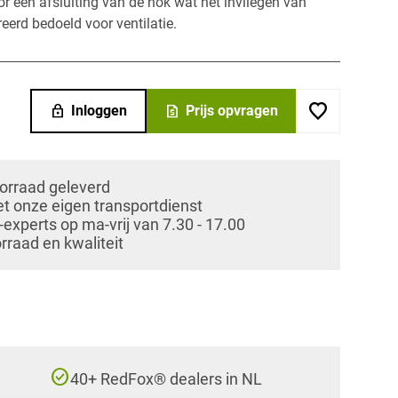
r een afsluiting van de nok wat het invliegen van
eerd bedoeld voor ventilatie.
lock
request_quote
Inloggen
Prijs opvragen
oorraad geleverd
et onze eigen transportdienst
xperts op ma-vrij van 7.30 - 17.00
orraad en kwaliteit
check_circle
40+ RedFox® dealers in NL