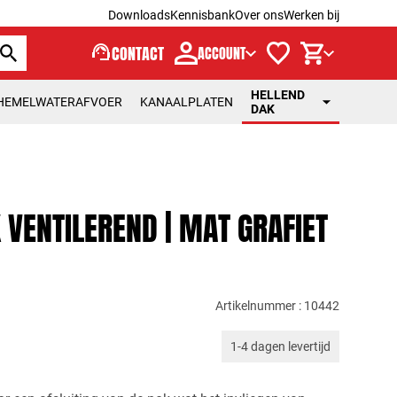
Downloads
Kennisbank
Over ons
Werken bij
support_agent
CONTACT
ACCOUNT
HELLEND
HEMELWATERAFVOER
KANAALPLATEN
DAK
 VENTILEREND | MAT GRAFIET
Artikelnummer : 10442
1-4 dagen levertijd