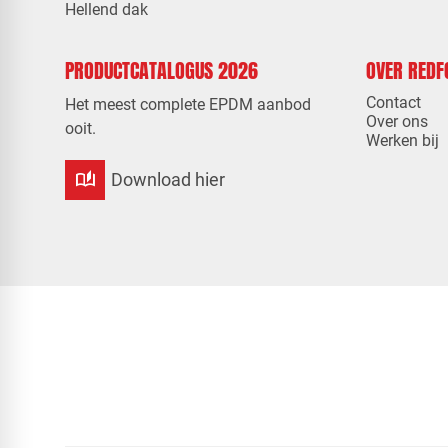
Hellend dak
PRODUCTCATALOGUS 2026
OVER RED
Contact
Het meest complete EPDM aanbod
Over ons
ooit.
Werken bij
auto_stories
Download hier