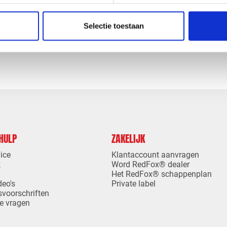
STUK CLASSIC | GROOT |
NOK EINDSTUK CLASSIC | GR
IET GRIJS
MAT KOPERBRUIN
Selectie toestaan
levertijd
1-4 dagen levertijd
 HULP
ZAKELIJK
ice
Klantaccount aanvragen
k
Word RedFox® dealer
Het RedFox® schappenplan
deo's
Private label
svoorschriften
e vragen