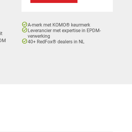
check_circle
A-merk met KOMO® keurmerk
check_circle
Leverancier met expertise in EPDM-
it
verwerking
check_circle
PDM
40+ RedFox® dealers in NL