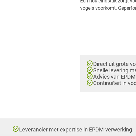
Een nok eindstuk zorgt voo
vogels voorkomt. Geperfor
check_circle
Direct uit grote v
check_circle
Snelle levering m
check_circle
Advies van EPDM-e
check_circle
Continuïteit in vo
check_circle
Leverancier met expertise in EPDM-verwerking