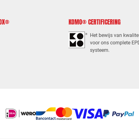
FOX®
KOMO® CERTIFICERING
Het bewijs van kwalite
voor ons complete E
systeem.