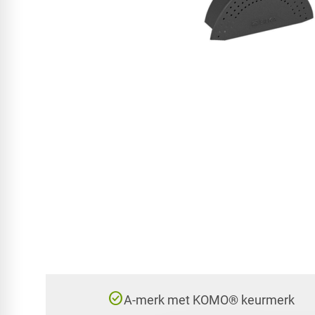
check_circle
A-merk met KOMO® keurmerk