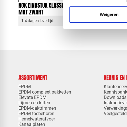
NOK EINDSTUK CLASSIC | GROOT |
NOK EIND
MAT ZWART
MAT GRAF
Weigeren
1-4 dagen levertijd
1-4 dagen 
ASSORTIMENT
KENNIS EN
EPDM
Klantenserv
EPDM compleet pakketten
Kennisban
Elevate EPDM
Downloads
Lijmen en kitten
Instructievi
EPDM-daktrimmen
Verwerking
EPDM-toebehoren
Veelgesteld
Hemelwaterafvoer
Kanaalplaten