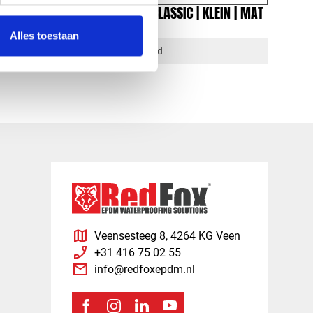
OOT |
NOK EINDSTUK CLASSIC | KLEIN | MAT
ZWART
Alles toestaan
1-4 dagen levertijd
map
Veensesteeg 8, 4264 KG Veen
phone_enabled
+31 416 75 02 55
mail
info@redfoxepdm.nl